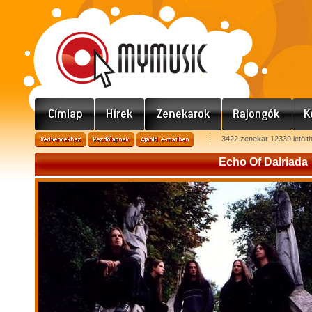
3422 zenekar 12339 letölt
Echo Of Dalriada