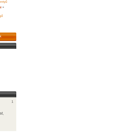
lentyű
z
»
gő
k
1
at,