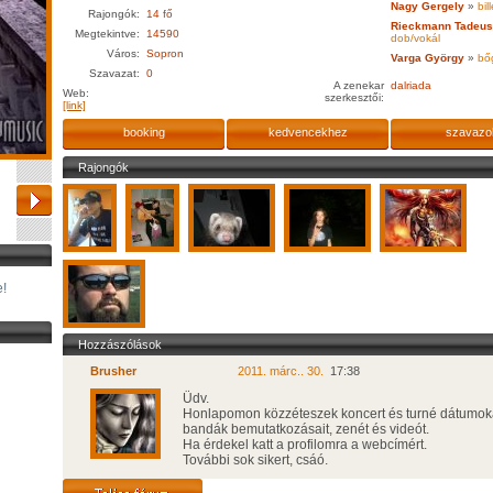
Nagy Gergely
»
bil
Rajongók:
14 fő
Rieckmann Tadeus
Megtekintve:
14590
dob/vokál
Város:
Sopron
Varga György
»
bő
Szavazat:
0
A zenekar
dalriada
Web:
szerkesztői:
[link]
booking
kedvencekhez
szavazo
Rajongók
le!
Hozzászólások
Brusher
2011. márc.. 30.
17:38
Üdv.
Honlapomon közzéteszek koncert és turné dátumok
bandák bemutatkozásait, zenét és videót.
Ha érdekel katt a profilomra a webcímért.
További sok sikert, csáó.