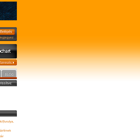
jegyez
frissítve:
/(furulya,
tár/ének
tár