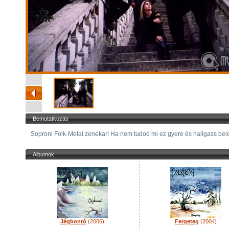
Bemutatkozás
Soproni Folk-Metal zenekar! Ha nem tudod mi ez gyere és hallgass be
Albumok
Jégbontó
(2006)
Fergeteg
(2004)