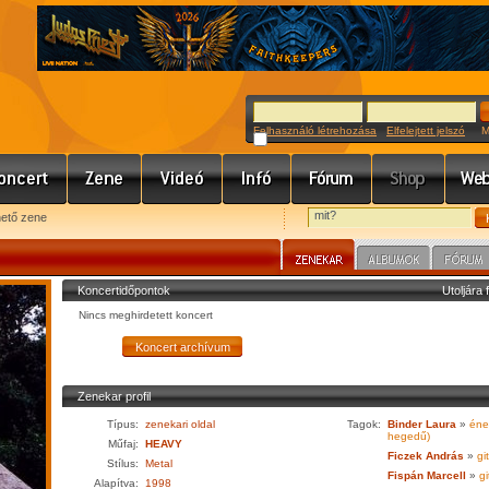
Felhasználó létrehozása
Elfelejtett jelszó
Meg
hető zene
Koncertidőpontok
Utoljára 
Nincs meghirdetett koncert
Zenekar profil
Típus:
zenekari oldal
Tagok:
Binder Laura
»
ének
hegedű)
Műfaj:
HEAVY
Ficzek András
»
gi
Stílus:
Metal
Fispán Marcell
»
gi
Alapítva:
1998