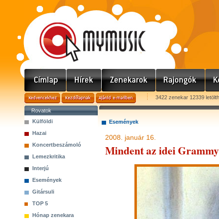
3422 zenekar 12339 letölt
Rovatok
Külföldi
Események
Hazai
2008. január 16.
Koncertbeszámoló
Mindent az idei Grammy
Lemezkritika
Interjú
Események
Gitársuli
TOP 5
Hónap zenekara