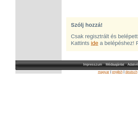
Szólj hozzá!
Csak regisztrált és belépet
Kattints
ide
a belépéshez! 
Impresszum
Médiaajánlat
Adatvé
magyar
|
english
|
deutsch