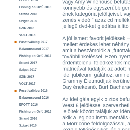
EFOTT 2018
vagy Amy Winehouse befutási
könnyebb és egyszerűbb gener
Fishing on Orfű 2018
ének kategória jelöltjeivel, 
Strand 2018
zenés videó ” azaz cd mellék
Sziget 2018
jellegű dvd-ket glédába állító
SZIN 2018
VOLT 2018
A jól ismert favorit jelölések 
Fesztiválblog 2017
mellett érdekes lehet néhány 
Balatonsound 2017
amit a beszámolók a „futotta
továbblinkeléssel. Ezen nyer
Fishing on Orfű 2017
érdemtelenül feledkeznek m
Strand 2017
matricával tudatják az adott
Sziget 2017
idei jubileumi gálához, amine
SZIN 2017
Grammy Életműdíjak kerülnek
VOLT 2017
Day énekesnő, Burt Bacharac
Fesztiválblog 2016
Balatonsound 2016
Az idei gála egyik biztos be
West 8 jelöléssel szervezheti
EFOTT 2016
jelöltek között találjuk az id
Fishing on Orfű 2016
akik a legjobb instrumentális 
Strand 2016
a Morricone feldolgozással, 
Sziget 2016
kezdik fellépéseiket, és a na