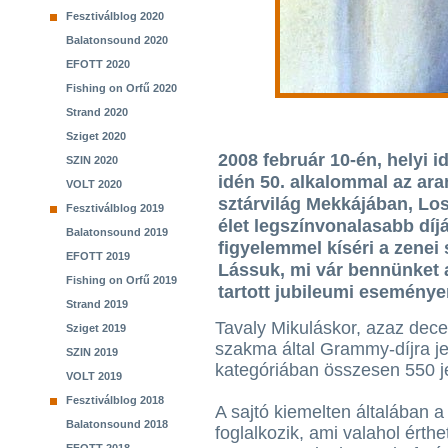
Fesztiválblog 2020
Balatonsound 2020
EFOTT 2020
Fishing on Orfű 2020
Strand 2020
Sziget 2020
2008 február 10-én, helyi i
SZIN 2020
idén 50. alkalommal az ar
VOLT 2020
sztárvilág Mekkájában, Lo
Fesztiválblog 2019
élet legszínvonalasabb díj
Balatonsound 2019
figyelemmel kíséri a zenei
EFOTT 2019
Lássuk, mi vár bennünket a
Fishing on Orfű 2019
tartott jubileumi eseménye
Strand 2019
Tavaly Mikuláskor, azaz dece
Sziget 2019
szakma által Grammy-díjra jel
SZIN 2019
kategóriában összesen 550 je
VOLT 2019
Fesztiválblog 2018
A sajtó kiemelten általában a
Balatonsound 2018
foglalkozik, ami valahol érth