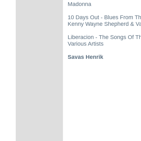
Madonna
10 Days Out - Blues From T
Kenny Wayne Shepherd & Var
Liberacion - The Songs Of 
Various Artists
Savas Henrik