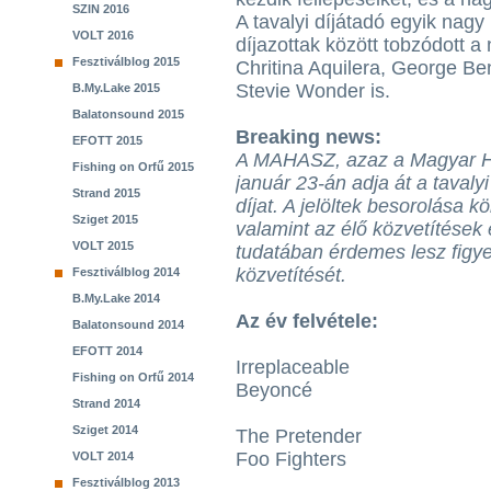
SZIN 2016
A tavalyi díjátadó egyik nagy 
VOLT 2016
díjazottak között tobzódott 
Fesztiválblog 2015
Chritina Aquilera, George B
Stevie Wonder is.
B.My.Lake 2015
Balatonsound 2015
Breaking news:
EFOTT 2015
A MAHASZ, azaz a Magyar H
Fishing on Orfű 2015
január 23-án adja át a tavaly
Strand 2015
díjat. A jelöltek besorolása k
Sziget 2015
valamint az élő közvetítések 
VOLT 2015
tudatában érdemes lesz figy
közvetítését.
Fesztiválblog 2014
B.My.Lake 2014
Az év felvétele:
Balatonsound 2014
EFOTT 2014
Irreplaceable
Fishing on Orfű 2014
Beyoncé
Strand 2014
Sziget 2014
The Pretender
Foo Fighters
VOLT 2014
Fesztiválblog 2013