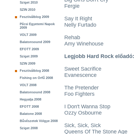
Sziget 2010
Fergie
SZIN 2010
Fesztiválblog 2009
Say It Right
Nelly Furtado
Pécsi Egyetemi Napok
2009
VOLT 2009
Rehab
Balatonsound 2009
Amy Winehouse
EFOTT 2009
Legjobb Hard Rock előadó
Sziget 2009
SZIN 2009
Sweet Sacrifice
Fesztiválblog 2008
Evanescence
Fishing on Orfű 2008
VOLT 2008
The Pretender
Balatonsound 2008
Foo Fighters
Hegyalja 2008
I Don't Wanna Stop
EFOTT 2008
Ozzy Osbourne
Balatone 2008
Bűvészetek Völgye 2008
Sick, Sick, Sick
Sziget 2008
Queens Of The Stone Age