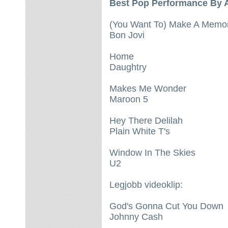
Best Pop Performance By A
(You Want To) Make A Memo
Bon Jovi
Home
Daughtry
Makes Me Wonder
Maroon 5
Hey There Delilah
Plain White T's
Window In The Skies
U2
Legjobb videoklip:
God's Gonna Cut You Down
Johnny Cash