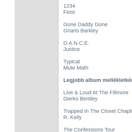
1234
Feist
Gone Daddy Gone
Gnarls Barkley
D.A.N.C.E.
Justice
Typical
Mute Math
Legjobb album mellékletké
Live & Loud At The Fillmore
Dierks Bentley
Trapped In The Closet Chapt
R. Kelly
The Confessions Tour