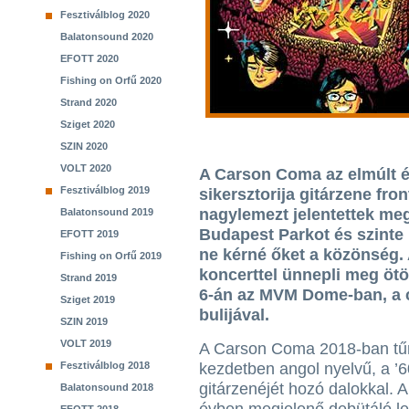
Fesztiválblog 2020
Balatonsound 2020
EFOTT 2020
Fishing on Orfű 2020
Strand 2020
Sziget 2020
SZIN 2020
VOLT 2020
A Carson Coma az elmúlt é
Fesztiválblog 2019
sikersztorija gitárzene fro
nagylemezt jelentettek meg
Balatonsound 2019
Budapest Parkot és szinte n
EFOTT 2019
ne kérné őket a közönség. 
Fishing on Orfű 2019
koncerttel ünnepli meg ötöd
Strand 2019
6-án az MVM Dome-ban, a 
Sziget 2019
bulijával.
SZIN 2019
VOLT 2019
A Carson Coma 2018-ban tűnt
Fesztiválblog 2018
kezdetben angol nyelvű, a ’
gitárzenéjét hozó dalokkal. 
Balatonsound 2018