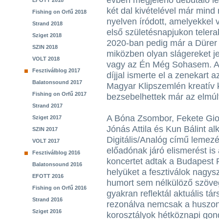
évben megjelenő debütáló 
EFOTT 2018
két dal kivételével már mind
Fishing on Orfű 2018
nyelven íródott, amelyekkel
Strand 2018
első születésnapjukon telera
Sziget 2018
2020-ban pedig már a Dürer 
SZIN 2018
miközben olyan slágereket je
VOLT 2018
vagy az Én Még Sohasem. A
Fesztiválblog 2017
díjjal ismerte el a zenekart a
Balatonsound 2017
Magyar Klipszemlén kreatív kl
Fishing on Orfű 2017
bezsebelhettek már az elmúl
Strand 2017
A Bóna Zsombor, Fekete Gior
Sziget 2017
Jónás Attila és Kun Bálint al
SZIN 2017
Digitális/Analóg című leme
VOLT 2017
előadónak járó elismerést is
Fesztiválblog 2016
koncertet adtak a Budapest 
Balatonsound 2016
helyüket a fesztiválok nagys
EFOTT 2016
humort sem nélkülöző szöveg
Fishing on Orfű 2016
gyakran reflektál aktuális tá
Strand 2016
rezonálva nemcsak a huszon
Sziget 2016
korosztályok hétköznapi gond