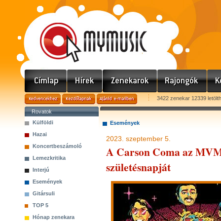
3422 zenekar 12339 letölt
Rovatok
Külföldi
Események
Hazai
2023. szeptember 5.
Koncertbeszámoló
A Carson Coma az MVM 
Lemezkritika
születésnapját
Interjú
Események
Gitársuli
TOP 5
Hónap zenekara