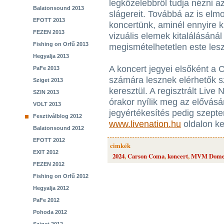
legközelebbről tudja nézni az
Balatonsound 2013
slágereit. Továbbá az is elm
EFOTT 2013
koncertünk, aminél ennyire ki
FEZEN 2013
vizuális elemek kitalálásánál
Fishing on Orfű 2013
megismételhetetlen este lesz
Hegyalja 2013
A koncert jegyei elsőként a
PaFe 2013
számára lesznek elérhetők s
Sziget 2013
keresztül. A regisztrált Live
SZIN 2013
órakor nyílik meg az elővásár
VOLT 2013
jegyértékesítés pedig szept
Fesztiválblog 2012
www.livenation.hu
oldalon ke
Balatonsound 2012
EFOTT 2012
cimkék
EXIT 2012
2024
,
Carson Coma
,
koncert
,
MVM Dom
FEZEN 2012
Fishing on Orfű 2012
Hegyalja 2012
PaFe 2012
Pohoda 2012