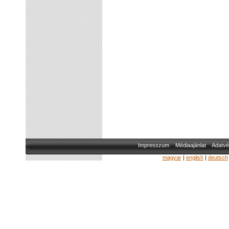
Impresszum
Médiaajánlat
Adatvé
magyar
|
english
|
deutsch