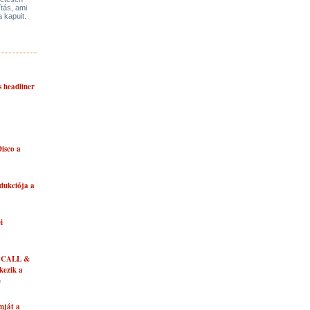
ítás, ami
a kapuit.
s headliner
isco a
dukciója a
i
 CALL &
ezik a
e
mját a