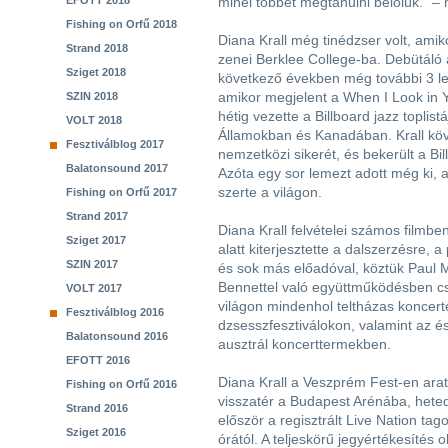
EFOTT 2018
minél többet megtanulni belőlük.” –
Fishing on Orfű 2018
Diana Krall még tinédzser volt, amiko
Strand 2018
zenei Berklee College-ba. Debütáló
Sziget 2018
következő években még további 3 lem
amikor megjelent a When I Look in 
SZIN 2018
hétig vezette a Billboard jazz toplist
VOLT 2018
Államokban és Kanadában. Krall köv
Fesztiválblog 2017
nemzetközi sikerét, és bekerült a Bil
Balatonsound 2017
Azóta egy sor lemezt adott még ki, a
szerte a világon.
Fishing on Orfű 2017
Strand 2017
Diana Krall felvételei számos filmbe
Sziget 2017
alatt kiterjesztette a dalszerzésre,
SZIN 2017
és sok más előadóval, köztük Paul 
Bennettel való együttműködésben csi
VOLT 2017
világon mindenhol teltházas koncert
Fesztiválblog 2016
dzsesszfesztiválokon, valamint az és
Balatonsound 2016
ausztrál koncerttermekben.
EFOTT 2016
Diana Krall a Veszprém Fest-en arat
Fishing on Orfű 2016
visszatér a Budapest Arénába, hete
Strand 2016
először a regisztrált Live Nation t
Sziget 2016
órától. A teljeskörű jegyértékesítés