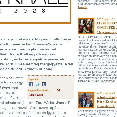
december 16-án a berlini Uber
is színpadra lép a magyar prod
Tovább
2026. július 31.
LOOK MUM 
COMPUTER el
Magyarország
LOOK MUM NO COMPUTER oly
 a világon, akinek eddig nyolc albuma is
egy őrült feltaláló, csak a talá
rakétaként, hanem elsősorban
ezdett. Lemezei két Grammy®-, és tíz
hangszerekként öltenek testet. 
nc arany-, három platina- és hét
már szintetizátoros kerékpárt 
orgonát is, de a technikai bravú
het. Diana Krall egyedi művészi
zseniálisan manőverezik a ha
lusokon, és korunk egyik legismertebb
birodalmában is, koncertjei ren
teltházasok, számos előadóval
ew York Times nemrég megjegyezte, Krall
már producerként és társszerz
s és fülledt, kifinomult hang.”
Legutóbb az Eurovízión feltűnt 
Eins, Zwei, Drei-jal futott nagyo
február 19-én pedig először hal
ában született
Magyarországon is bravúros fe
megosztás
Turbina Kulturális Központban.
t fel, és négy
5 éves korára
kapcsolódó linkek
és édesapja
2026. július 29.
Diana Krall
A brit drill pa
mincas évekbeli
Dürer Kertben
tő tolmácsolója, mint Fats Waller, James P.
koncerteznek
 magát a zenével. "Azt hiszem, apának
A brit hiphop- és grime-színtér
aller valaha készített, és én igyekeztem
legizgalmasabb jelensége, a P