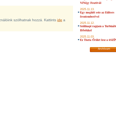
VéNégy Fesztivál
2025.11.13.
Egy meghitt este az Editors
frontemberével
sználóink szólhatnak hozzá. Kattints
ide
a
2025.11.12.
Szülinapi rapjam a Turbiná
Hősökkel
2025.11.03.
Ez Tiszta Őrület lesz a 6SZ
Archívum