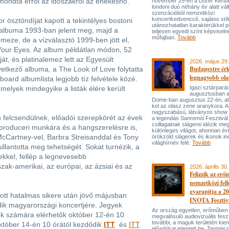
 mondta erről az időszakról az énekesnő.
november 25-én a Dürer Kertben
londoni duó néhány év alatt vál
szenzációból nemzetközi
koncertkedvenccé, sajátos stí
r ösztöndíjat kapott a tekintélyes bostoni
utánozhatatlan karakterükkel p
 albuma 1993-ban jelent meg, majd a
teljesen egyedi színt képviseln
műfajban.
Tovább
eze, de a vízválasztó 1999-ben jött el,
Your Eyes. Az album példátlan módon, 52
áját, és platinalemez lett az Egyesült
2026. május 29.
Budapestre ér
etkező albuma, a The Look of Love folytatta
legnagyobb ola
lboard albumlista legjobb tíz felvétele közé.
melyek mindegyike a listák élére került
Igazi sztárpará
augusztusban 
Dome-ban augusztus 22-én, aho
kel az olasz zene aranykora. A
nagyszabású, látványos show
n felcsendülnek, előadói szerepkörét az évek
a legendás Sanremói Fesztivál
csillagainak slágerei idézik meg
 a produceri munkára és a hangszerelésre is,
különleges világot, ahonnan év
McCartney-vel, Barbra Streisanddal és Tony
örökzöld slágerek és ikonok ind
világhírnév felé.
Tovább
llantotta meg tehetségét. Sokat turnézik, a
ekkel, fellép a legnevesebb
zak-amerikai, az európai, az ázsiai és az
2026. április 30.
Felizzik az erő
nemzetközi fel
gyarapítja a 2
ott hatalmas sikere után jövő májusban
INOTA Fesztiv
dik magyarországi koncertjére. Jegyek
Az ország egyetlen, erőműben
agok számára elérhetők október 12-én 10
megvalósuló audiovizuális feszt
további, a maguk területén kie
 október 14-én 10 órától kezdődik
ITT
és
ITT
.
előadókat jelentett be. Termés