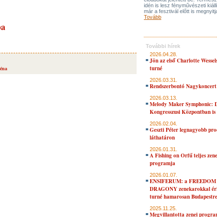
idén is lesz fényművészeti kiáll
már a fesztivál előtt is megnyitj
Tovább
ba
További hírek
2026.04.28.
Jön az első Charlotte Wessel
turné
réna
2026.03.31.
Rendszerbontó Nagykoncert
2026.03.13.
Melody Maker Symphonic: D
Kongresszusi Központban is
2026.02.04.
Geszti Péter legnagyobb pro
láthatáron
2026.01.31.
A Fishing on Orfű teljes zene
programja
2026.01.07.
ENSIFERUM: a FREEDOM
DRAGONY zenekarokkal érk
turné hamarosan Budapestr
2025.11.25.
Megvillantotta zenei progra