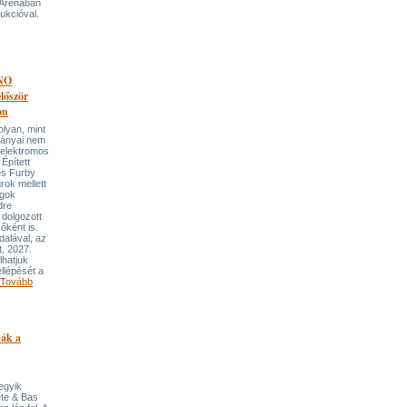
 Arénában
ukcióval.
NO
őször
on
an, mint
lmányai nem
 elektromos
Épített
és Furby
rok mellett
ngok
dre
 dolgozott
őként is.
dalával, az
t, 2027.
lhatjuk
llépését a
Tovább
pák a
 egyik
ete & Bas