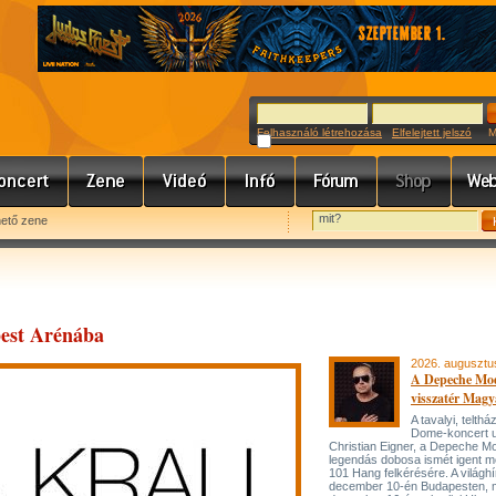
Felhasználó létrehozása
Elfelejtett jelszó
Meg
hető zene
pest Arénába
2026. augusztu
A Depeche Mo
visszatér Magy
A tavalyi, telt
Dome-koncert 
Christian Eigner, a Depeche M
legendás dobosa ismét igent m
101 Hang felkérésére. A világh
december 10-én Budapesten, 