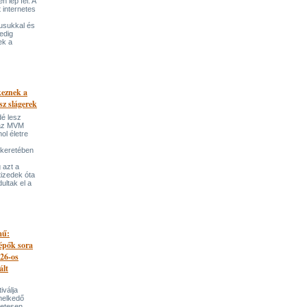
 lép fel. A
t internetes
lusukkal és
edig
ek a
keznek a
sz slágerek
dé lesz
az MVM
l életre
 keretében
 azt a
tizedek óta
ultak el a
mű:
lépők sora
026-os
ált
iválja
melkedő
zetesen