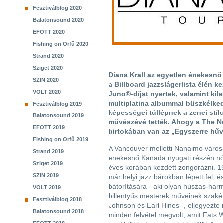
Fesztiválblog 2020
Balatonsound 2020
EFOTT 2020
Fishing on Orfű 2020
Strand 2020
Sziget 2020
Diana Krall az egyetlen énekesnő
SZIN 2020
a Billboard jazzslágerlista élén k
VOLT 2020
Juno®-díjat nyertek, valamint kile
multiplatina albummal büszkélked
Fesztiválblog 2019
képességei túllépnek a zenei stí
Balatonsound 2019
művészévé tették. Ahogy a The N
EFOTT 2019
birtokában van az „Egyszerre hűvö
Fishing on Orfű 2019
A Vancouver melletti Nanaimo város
Strand 2019
énekesnő Kanada nyugati részén nőt
Sziget 2019
éves korában kezdett zongorázni. 1
SZIN 2019
már helyi jazz bárokban lépett fel, 
bátorítására - aki olyan húszas-har
VOLT 2019
billentyűs mesterek műveinek szakér
Fesztiválblog 2018
Johnson és Earl Hines -, eljegyezte
Balatonsound 2018
minden felvétel megvolt, amit Fats W