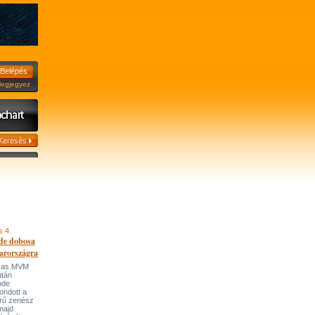
jegyez
s 4.
de dobosa
arországra
házas MVM
után
ode
ondott a
írű zenész
majd