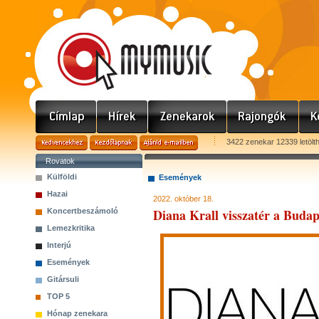
3422 zenekar 12339 letölt
Rovatok
Külföldi
Események
Hazai
2022. október 18.
Diana Krall visszatér a Buda
Koncertbeszámoló
Lemezkritika
Interjú
Események
Gitársuli
TOP 5
Hónap zenekara