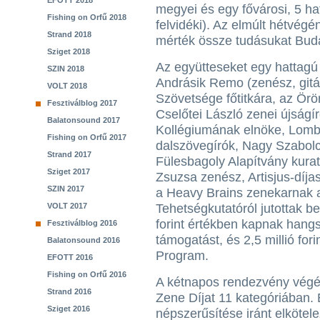
EFOTT 2018
megyei és egy fővárosi, 5 hat
Fishing on Orfű 2018
felvidéki). Az elmúlt hétvégé
Strand 2018
mérték össze tudásukat Buda
Sziget 2018
Az együtteseket egy hattagú
SZIN 2018
Andrásik Remo (zenész, git
VOLT 2018
Szövetsége főtitkára, az Ör
Fesztiválblog 2017
Cselőtei László zenei újságí
Balatonsound 2017
Kollégiumának elnöke, Lomb
Fishing on Orfű 2017
dalszövegírók, Nagy Szabol
Strand 2017
Fülesbagoly Alapítvány kura
Sziget 2017
Zsuzsa zenész, Artisjus-díj
SZIN 2017
a Heavy Brains zenekarnak a
VOLT 2017
Tehetségkutatóról jutottak be
forint értékben kapnak hangs
Fesztiválblog 2016
támogatást, és 2,5 millió for
Balatonsound 2016
Program.
EFOTT 2016
Fishing on Orfű 2016
A kétnapos rendezvény vég
Strand 2016
Zene Díjat 11 kategóriában.
Sziget 2016
népszerűsítése iránt elkötel