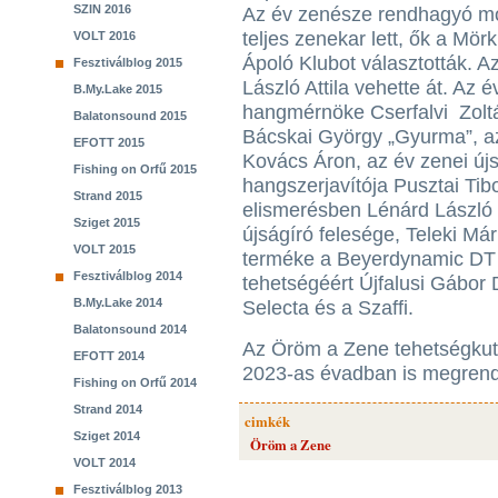
SZIN 2016
Az év zenésze rendhagyó m
teljes zenekar lett, ők a Mö
VOLT 2016
Ápoló Klubot választották. 
Fesztiválblog 2015
László Attila vehette át. Az é
B.My.Lake 2015
hangmérnöke Cserfalvi Zoltá
Balatonsound 2015
Bácskai György „Gyurma”, az
EFOTT 2015
Kovács Áron, az év zenei újs
Fishing on Orfű 2015
hangszerjavítója Pusztai Tibo
Strand 2015
elismerésben Lénárd László (
Sziget 2015
újságíró felesége, Teleki Már
VOLT 2015
terméke a Beyerdynamic DT 
Fesztiválblog 2014
tehetségéért Újfalusi Gábor 
B.My.Lake 2014
Selecta és a Szaffi.
Balatonsound 2014
Az Öröm a Zene tehetségkut
EFOTT 2014
2023-as évadban is megrend
Fishing on Orfű 2014
Strand 2014
cimkék
Sziget 2014
Öröm a Zene
VOLT 2014
Fesztiválblog 2013