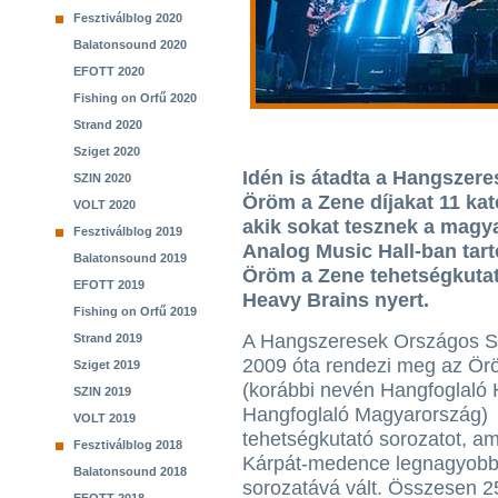
Fesztiválblog 2020
Balatonsound 2020
EFOTT 2020
Fishing on Orfű 2020
Strand 2020
Sziget 2020
Idén is átadta a Hangszer
SZIN 2020
Öröm a Zene díjakat 11 ka
VOLT 2020
akik sokat tesznek a magy
Fesztiválblog 2019
Analog Music Hall-ban tar
Balatonsound 2019
Öröm a Zene tehetségkutató
EFOTT 2019
Heavy Brains nyert.
Fishing on Orfű 2019
A Hangszeresek Országos S
Strand 2019
2009 óta rendezi meg az Ör
Sziget 2019
(korábbi nevén Hangfoglaló 
SZIN 2019
Hangfoglaló Magyarország)
VOLT 2019
tehetségkutató sorozatot, a
Fesztiválblog 2018
Kárpát-medence legnagyobb
Balatonsound 2018
sorozatává vált. Összesen 2