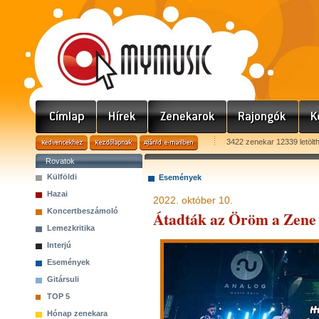
3422 zenekar 12339 letölt
Rovatok
Külföldi
Események
Hazai
2022. október 10.
Koncertbeszámoló
Átadták az Öröm a Zene 
Lemezkritika
Interjú
Események
Gitársuli
TOP 5
Hónap zenekara