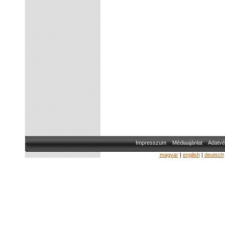
Impresszum
Médiaajánlat
Adatvé
magyar
|
english
|
deutsch