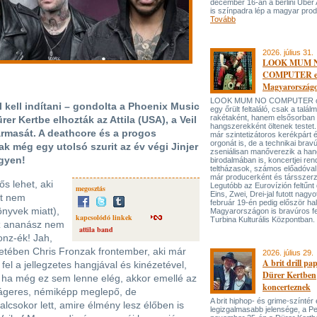
december 16-án a berlini Uber
is színpadra lép a magyar prod
Tovább
2026. július 31.
LOOK MUM 
COMPUTER el
Magyarország
LOOK MUM NO COMPUTER oly
l kell indítani – gondolta a Phoenix Music
egy őrült feltaláló, csak a talá
rakétaként, hanem elsősorban
er Kertbe elhozták az Attila (USA), a Veil
hangszerekként öltenek testet. 
ármasát. A deathcore és a progos
már szintetizátoros kerékpárt 
orgonát is, de a technikai bravú
k még egy utolsó szurit az év végi Jinjer
zseniálisan manőverezik a ha
egyen!
birodalmában is, koncertjei ren
teltházasok, számos előadóval
már producerként és társszerz
ős lehet, aki
Legutóbb az Eurovízión feltűnt 
megosztás
Eins, Zwei, Drei-jal futott nagyo
st nem
február 19-én pedig először hal
nyvek miatt),
Magyarországon is bravúros fe
kapcsolódó linkek
Turbina Kulturális Központban.
 az ananász nem
attila band
onz-ék! Jah,
letében Chris Fronzak frontember, aki már
2026. július 29.
A brit drill pa
fel a jellegzetes hangjával és kinézetével,
Dürer Kertben
És ha még ez sem lenne elég, akkor emellé az
koncerteznek
slágeres, némiképp meglepő, de
A brit hiphop- és grime-színtér
csokor lett, amire élmény lesz élőben is
legizgalmasabb jelensége, a P