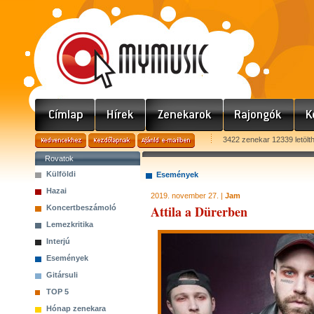
3422 zenekar 12339 letölt
Rovatok
Külföldi
Események
Hazai
2019. november 27. |
Jam
Attila a Dürerben
Koncertbeszámoló
Lemezkritika
Interjú
Események
Gitársuli
TOP 5
Hónap zenekara