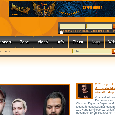
Felhasználó létrehozása
Elfelejtett jelszó
Meg
hető zene
2026. augusztu
A Depeche Mo
visszatér Magy
A tavalyi, telt
Dome-koncert 
Christian Eigner, a Depeche M
legendás dobosa ismét igent m
101 Hang felkérésére. A világh
december 10-én Budapesten, 