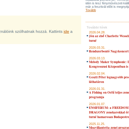
idén is lesz fényművészeti kiáll
már a fesztivál előtt is megnyitj
Tovább
További hírek
sználóink szólhatnak hozzá. Kattints
ide
a
2026.04.28.
Jön az első Charlotte Wessel
turné
2026.03.31.
Rendszerbontó Nagykoncert
2026.03.13.
Melody Maker Symphonic: D
Kongresszusi Központban is
2026.02.04.
Geszti Péter legnagyobb pro
láthatáron
2026.01.31.
A Fishing on Orfű teljes zene
programja
2026.01.07.
ENSIFERUM: a FREEDOM
DRAGONY zenekarokkal érk
turné hamarosan Budapestr
2025.11.25.
Megvillantotta zenei progra