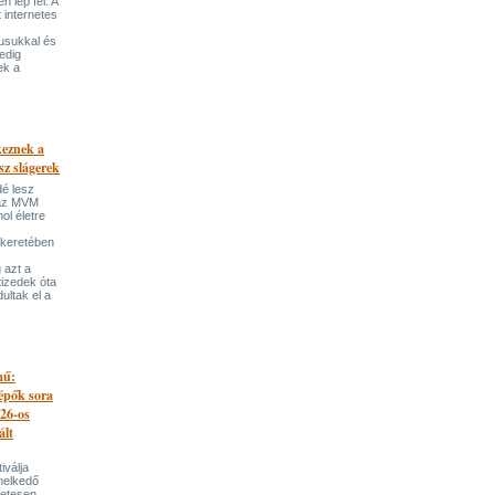
 lép fel. A
t internetes
lusukkal és
edig
ek a
keznek a
sz slágerek
dé lesz
az MVM
l életre
 keretében
 azt a
tizedek óta
ultak el a
mű:
lépők sora
026-os
ált
iválja
melkedő
zetesen