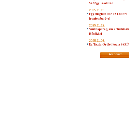
VéNégy Fesztivál
2025.11.13.
Egy meghitt este az Editors
frontemberével
2025.11.12.
Szülinapi rapjam a Turbiná
Hősökkel
2025.11.03.
Ez Tiszta Őrület lesz a 6SZ
Archívum