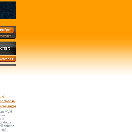
jegyez
s 4.
de dobosa
arországra
házas MVM
után
ode
ondott a
írű zenész
majd