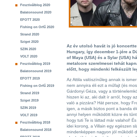
Fesztiválblog 2020
Balatonsound 2020
EFOTT 2020
Fishing on Orfű 2020
Strand 2020
Sziget 2020
Az év utolsó havát is jó koncertte
SZIN 2020
Hungary, így december 1-jére a Dür
VOLT 2020
of Maya (USA) és a Sylar (USA) h
metalcore szerelmesei tehát kapna
Fesztiválblog 2019
előtt, hogy mindenki felkészült l
Balatonsound 2019
EFOTT 2019
Az Attila valószínűleg annak is ismer
nem annyira éli ezt a műfajt (és mo
Fishing on Orfű 2019
Gárdonyi Géza, vagy a történelemkö
Strand 2019
hiszen ki az, aki dalt ír arról, hogy
Sziget 2019
való a pizzára? Hát persze, hogy Fr
SZIN 2019
igen, a másik biztos pont a banda é
annyi helyen működött közre és tűnt 
VOLT 2019
hogy tuti Te is láttad már valahol! 
Fesztiválblog 2018
idei korong, a Villain egy egészen 
Balatonsound 2018
mindenképpen nagyon jól működő dal