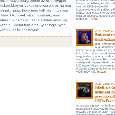
Veil of Maya pedig éppen az új korongján
november 25-én a Dürer Kertben
londoni duó néhány év alatt vál
adikon Magyar Lukas énekessel), és ha már
szenzációból nemzetközi
koncertkedvenccé, sajátos stí
bulinak, naná, hogy meg kell nézni! Én már
utánozhatatlan karakterükkel p
l, Marc Okubo-ék olyat mutatnak, amit
teljesen egyedi színt képviseln
műfajban.
Tovább
téren. A bemelegítést a szintén amerikai,
kább nu-metal-ban erős Sylar fogja nyitni,
átok, az is lesz bőven!
2026. május 29.
Budapestre ér
legnagyobb ola
Igazi sztárpará
augusztusban 
Dome-ban augusztus 22-én, aho
kel az olasz zene aranykora. A
nagyszabású, látványos show
a legendás Sanremói Fesztivál
csillagainak slágerei idézik meg
különleges világot, ahonnan év
örökzöld slágerek és ikonok ind
világhírnév felé.
Tovább
2026. április 30.
Felizzik az erő
nemzetközi fel
gyarapítja a 2
INOTA Fesztiv
Az ország egyetlen, erőműben
megvalósuló audiovizuális feszt
további, a maguk területén kie
előadókat jelentett be. Termés