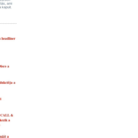
ítás, ami
a kapuit.
s headliner
isco a
dukciója a
i
 CALL &
ezik a
e
mját a