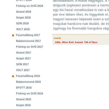
EFOTT 2018
akrobatikázni. A másik nagyágyú, a 
dolgozik (egészen pontosan a harm
Fishing on Orfű 2018
egy kis hazai vonatkozása is van a 
Strand 2018
pár éve láttam őket, és higgyétek e
Sziget 2018
nagyon kevesen képesek ezen a szín
magukat hardcore-nak tituláló, de in
SZIN 2018
úgyhogy ha finomabb hangokra vágyn
VOLT 2018
Fesztiválblog 2017
cimkék
Balatonsound 2017
Attila
,
Dürer Kert
,
koncert
,
Veil of Maya
Fishing on Orfű 2017
Strand 2017
Sziget 2017
SZIN 2017
VOLT 2017
Fesztiválblog 2016
Balatonsound 2016
EFOTT 2016
Fishing on Orfű 2016
Strand 2016
Sziget 2016