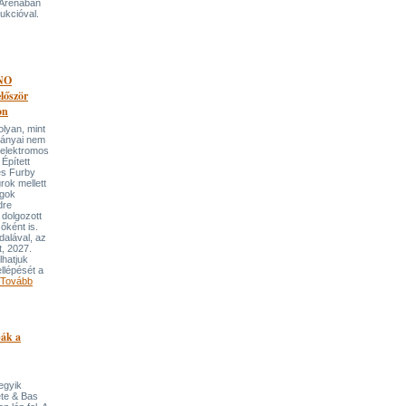
 Arénában
ukcióval.
NO
őször
on
an, mint
lmányai nem
 elektromos
Épített
és Furby
rok mellett
ngok
dre
 dolgozott
őként is.
dalával, az
t, 2027.
lhatjuk
llépését a
Tovább
pák a
 egyik
ete & Bas