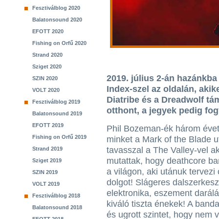
Fesztiválblog 2020
Balatonsound 2020
EFOTT 2020
Fishing on Orfű 2020
Strand 2020
Sziget 2020
2019. július 2-án hazánkba
SZIN 2020
Index-szel az oldalán, aki
VOLT 2020
Diatribe és a Dreadwolf tá
Fesztiválblog 2019
otthont, a jegyek pedig fo
Balatonsound 2019
EFOTT 2019
Phil Bozeman-ék három évet
Fishing on Orfű 2019
minket a Mark of the Blade u
tavasszal a The Valley-vel a
Strand 2019
mutattak, hogy deathcore b
Sziget 2019
a világon, aki utánuk tervezi 
SZIN 2019
dolgot! Slágeres dalszerkeszt
VOLT 2019
elektronika, eszement darál
Fesztiválblog 2018
kiváló tiszta énekek! A banda
Balatonsound 2018
és ugrott szintet, hogy nem v