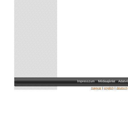
Impresszum
Médiaajánlat
Adatvé
magyar
|
english
|
deutsch