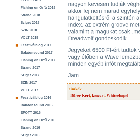
EFOTT 2018
nagyon kevesen tudják véghe
Fishing on Orfű 2018
akkor fej nem marad egyhely
Strand 2018
hangulatkeltésről a szintén 
Sziget 2018
Index, az extrém groove met
SZIN 2018
valamint a magukat csak „meta
Dreadwolf gondoskodik.
VOLT 2018
Fesztiválblog 2017
Jegyeket 6500 Ft-ért tudtok
Balatonsound 2017
vagy élőben a Wave lemezbo
Fishing on Orfű 2017
minden egyéb infót megtalál
Strand 2017
Jam
Sziget 2017
SZIN 2017
cimkék
VOLT 2017
Dürer Kert
,
koncert
,
Whitechapel
Fesztiválblog 2016
Balatonsound 2016
EFOTT 2016
Fishing on Orfű 2016
Strand 2016
Sziget 2016