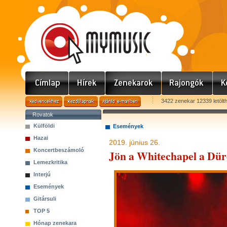
3422 zenekar 12339 letölt
Rovatok
Külföldi
Események
Hazai
2019. június 26.
Koncertbeszámoló
Jön a Whitechapel a Dü
Lemezkritika
Interjú
Események
Gitársuli
TOP 5
Hónap zenekara