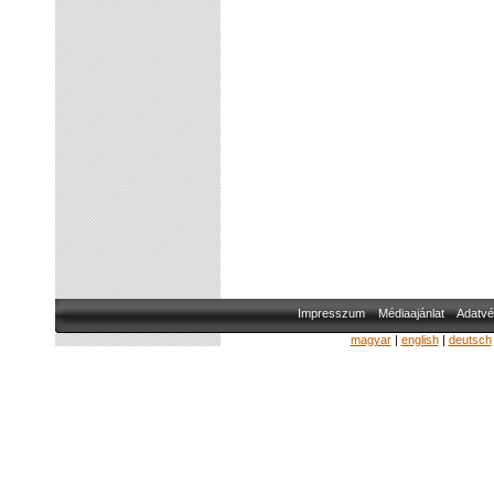
Impresszum
Médiaajánlat
Adatvé
magyar
|
english
|
deutsch