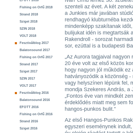
Iván’ című lemez 30. szület
EFOTT 2018
szenteli az évet. A két zene
Fishing on Orfű 2018
a Junkies már javában stúdi
Strand 2018
rendhagyó klubturnéba kezdet
Sziget 2018
mindenképp szakítanak időt,
SZIN 2018
bulijukat idén is megtartsá
VOLT 2018
Rakendroll - sorozat harmadik
Fesztiválblog 2017
sor, ezúttal is a budapesti 
Balatonsound 2017
„Az Aurora tagjaival nagyon 
Fishing on Orfű 2017
20 éve volt az első közös ko
Strand 2017
hogy nagyon jól működik ez a
Sziget 2017
hatványozódik a közönség - 
SZIN 2017
vagy helyszínen lépünk fel,
VOLT 2017
mondja Szekeres András, a J
Fesztiválblog 2016
„Fontos éve van mindkét zen
Balatonsound 2016
érdeklődés miatt meg sem for
EFOTT 2016
hangos-punkos bulit.”
Fishing on Orfű 2016
Az első Hangos-Punkos Rake
Strand 2016
egyszeri eseménynek indult, 
Sziget 2016