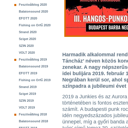
Fesztiválblog 2020
Balatonsound 2020
EFOTT 2020
Fishing on Orfű 2020
Strand 2020
Sziget 2020
SZIN 2020
VOLT 2020
Harmadik alkalommal rend
Fesztiválblog 2019
Táncház’ néven közös konc
zenekar. A nagy népszerű
Balatonsound 2019
idei bulijára 2019. február
EFOTT 2019
Negrában kerül sor, ahol s
Fishing on Orfű 2019
színpadra a jubileumi évet
Strand 2019
Sziget 2019
2019 a Junkies és az Aurora
SZIN 2019
történetében is fontos eszt
VOLT 2019
számít. A budapesti punk ro
Fesztiválblog 2018
idén negyedszázados jubile
ünnepel, míg a győri banda a
Balatonsound 2018