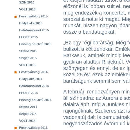
év elején ráadást tartott a k
SZIN 2016
előzőnél is jobban sült el, n
VOLT 2016
megrendezzék a koncertet, m
Fesztiválblog 2015
sorozattá nőtte ki magát. Ma
B.My.Lake 2015
munkát, hiszen nagyon jóban
Balatonsound 2015
össze a bandatagokat.
EFOTT 2015
„Ez egy régi barátság. Még f
Fishing on Orfű 2015
bulizott a két zenekar. Emlé
Strand 2015
Barkasuk, aminek mindig leese
Sziget 2015
gyakran aludtak Rikiéknél. V
VOLT 2015
szőnyegen és ennyi, de ez így
Fesztiválblog 2014
közel 25 év, ezek az emlékek
B.My.Lake 2014
barátságunk semmit sem vál
Balatonsound 2014
A februári rendezvényen min
EFOTT 2014
áll színpadra: az Aurora első
Fishing on Orfű 2014
dalaira épít, míg a Junkies n
Strand 2014
rajongóknak. Szekeres azt is
Sziget 2014
vadonatúj dalt is bemutatnak,
VOLT 2014
negyedszázados évforduló ka
Fesztiválblog 2013