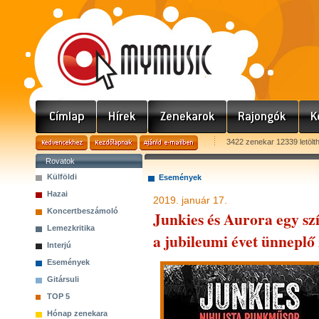
3422 zenekar 12339 letölt
Rovatok
Külföldi
Események
Hazai
2019. január 17.
Koncertbeszámoló
Junkies és Aurora egy sz
Lemezkritika
a jubileumi évet ünneplő
Interjú
Események
Gitársuli
TOP 5
Hónap zenekara