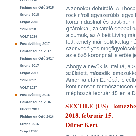
EFOTT 2018
Fishing on Orfű 2018
A zenekar debütáló, A Thos
rock’n’roll egyszerűbb jegye
Strand 2018
korai industrial és post-punk 
Sziget 2018
gitárokkal, zakatoló dobbal 
SZIN 2018
albumuk, az Albeit Living má
VOLT 2018
lett, amely már politikailag n
Fesztiválblog 2017
szenvedélyes megfigyelésekk
Balatonsound 2017
az előző korongnál is erőtelj
Fishing on Orfű 2017
Ahogy a nevük is utal rá, a Sex
Strand 2017
született, második lemezükke
Sziget 2017
Amerika után Európát is célb
SZIN 2017
kontinensen természetesen 
VOLT 2017
méghozzá február 15-én a D
Fesztiválblog 2016
Balatonsound 2016
SEXTILE (US) - lemezbe
EFOTT 2016
2018. február 15.
Fishing on Orfű 2016
Dürer Kert
Strand 2016
Sziget 2016