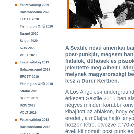
Fesztiválblog 2020
Balatonsound 2020
EFOTT 2020
Fishing on Orfű 2020
Strand 2020
Sziget 2020
A Sextile nevű amerikai ba
SZIN 2020
post-punkját, mégsem hang
VOLT 2020
fiatalok, dühösek és piszok
Fesztiválblog 2019
jelentette meg Albeit Livi
Balatonsound 2019
melynek magyarországi bem
EFOTT 2019
lesz a Dürer Kertben.
Fishing on Orfű 2019
A Los Angeles-i underground
Strand 2019
érkezett Sextile 2015-ben ala
Sziget 2019
négyes minden korábbi konv
SZIN 2019
kihajított az ablakon, hogy e
VOLT 2019
eredeti, a műfajra hajló leny
Fesztiválblog 2018
hozzon létre, ötvözve a ’70-e
Balatonsound 2018
évek kifinomult post-punk és