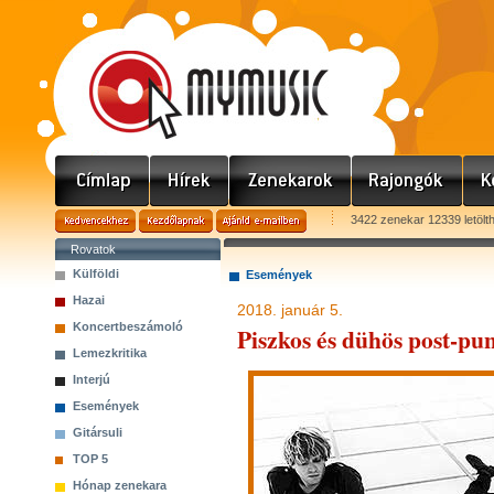
3422 zenekar 12339 letölt
Rovatok
Külföldi
Események
Hazai
2018. január 5.
Koncertbeszámoló
Piszkos és dühös post-pu
Lemezkritika
Interjú
Események
Gitársuli
TOP 5
Hónap zenekara