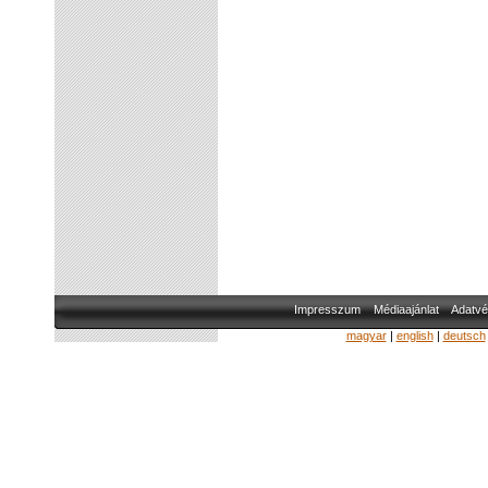
Impresszum
Médiaajánlat
Adatvé
magyar
|
english
|
deutsch