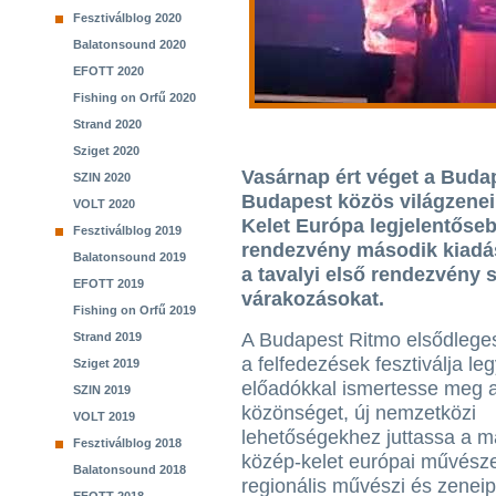
Fesztiválblog 2020
Balatonsound 2020
EFOTT 2020
Fishing on Orfű 2020
Strand 2020
Sziget 2020
Vasárnap ért véget a Buda
SZIN 2020
Budapest közös világzenei 
VOLT 2020
Kelet Európa legjelentőse
Fesztiválblog 2019
rendezvény második kiadás
Balatonsound 2019
a tavalyi első rendezvény
EFOTT 2019
várakozásokat.
Fishing on Orfű 2019
A Budapest Ritmo elsődleges
Strand 2019
a felfedezések fesztiválja leg
Sziget 2019
előadókkal ismertesse meg 
SZIN 2019
közönséget, új nemzetközi
VOLT 2019
lehetőségekhez juttassa a m
Fesztiválblog 2018
közép-kelet európai művésze
Balatonsound 2018
regionális művészi és zenei