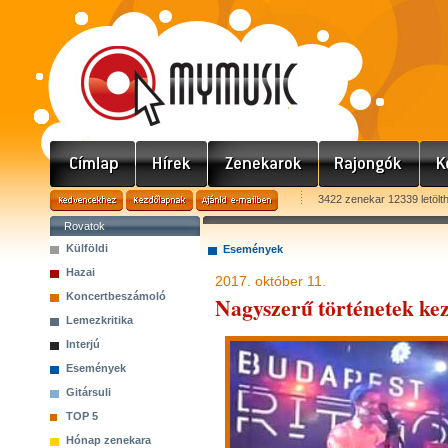
3422 zenekar 12339 letölt
Rovatok
Külföldi
Események
Hazai
2017. október 11.
Koncertbeszámoló
Nagyszerű történetek kez
Lemezkritika
Interjú
Események
Gitársuli
TOP 5
Hónap zenekara