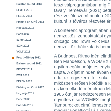
Balatonsound 2013
fesztiválprogramjában míg Pl
tavaly, Temesvár (2021) pedi
EFOTT 2013
résztvevők számítanak a 20
FEZEN 2013
kulturális főváros részvételé
Fishing on Orfű 2013
Hegyalja 2013
A konferenciaprogramjában 
PaFe 2013
nemzetközi zeneoktatási gyak
Sziget 2013
chicagoi Old Town Folk Musi
SZIN 2013
nemzetközi hálózata is bemu
VOLT 2013
A Budapest Ritmo idén elindí
Fesztiválblog 2012
Ben Mandelson, a WOMEX alap
Balatonsound 2012
egyik megálmodója és egybe
EFOTT 2012
kapta. A díjat minden évben
EXIT 2012
oda, aki egyszerre tett sokat
FEZEN 2012
miközben erősen kötődik a K
Fishing on Orfű 2012
és kiemelkedő mértékben M
Hegyalja 2012
1986 óta jár rendszeresen M
együttes első WOMEX-meghí
PaFe 2012
Tamburocket című lemezének
Pohoda 2012
magyar vonatkozású sikernek