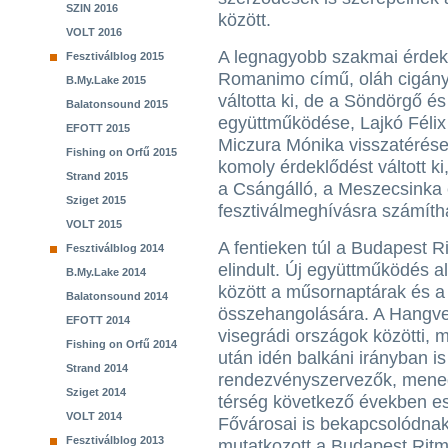
SZIN 2016
között.
VOLT 2016
A legnagyobb szakmai érdekl
Fesztiválblog 2015
Romanimo című, oláh cigány 
B.My.Lake 2015
váltotta ki, de a Söndörgő 
Balatonsound 2015
együttműködése, Lajkó Félix 
EFOTT 2015
Miczura Mónika visszatérése 
Fishing on Orfű 2015
komoly érdeklődést váltott ki
Strand 2015
a Csángálló, a Meszecsinka
Sziget 2015
fesztiválmeghívásra számíth
VOLT 2015
A fentieken túl a Budapest R
Fesztiválblog 2014
elindult. Új együttműködés ala
B.My.Lake 2014
között a műsornaptárak és a 
Balatonsound 2014
összehangolására. A Hangvet
EFOTT 2014
visegrádi országok közötti,
Fishing on Orfű 2014
után idén balkáni irányban i
Strand 2014
rendezvényszervezők, mened
Sziget 2014
térség következő években es
VOLT 2014
Fővárosai is bekapcsolódnak
Fesztiválblog 2013
mutatkozott a Budapest Ritm