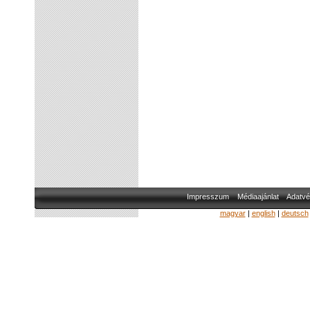
Impresszum
Médiaajánlat
Adatvé
magyar
|
english
|
deutsch