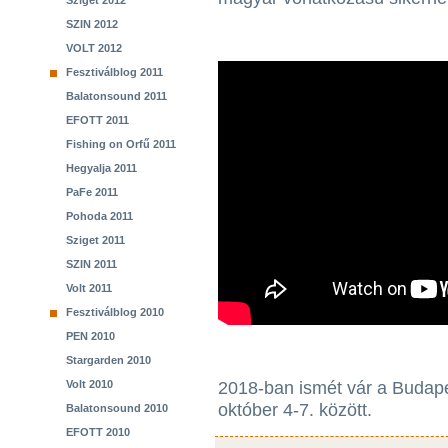
Sziget 2012
SZIN 2012
VOLT 2012
Fesztiválblog 2011
Balatonsound 2011
EFOTT 2011
Fishing on Orfű 2011
Hegyalja 2011
PaFe 2011
Pohoda 2011
Sziget 2011
SZIN 2011
Volt 2011
Fesztiválblog 2010
PEN 2010
Stargarden 2010
Volt 2010
2018-ban ismét vár a Budap
október 4-7. között.
Balatonsound 2010
EFOTT 2010