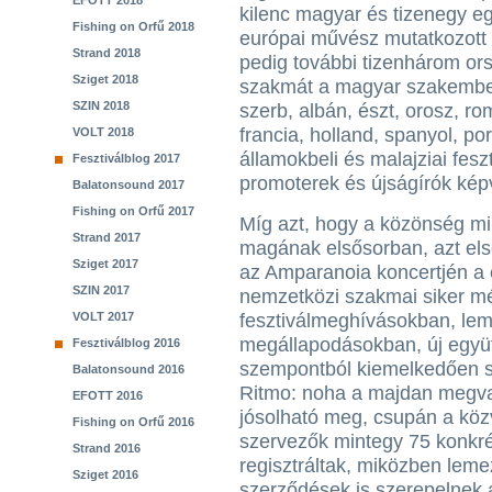
EFOTT 2018
kilenc magyar és tizenegy e
Fishing on Orfű 2018
európai művész mutatkozott 
Strand 2018
pedig további tizenhárom ors
Sziget 2018
szakmát a magyar szakembere
SZIN 2018
szerb, albán, észt, orosz, ro
francia, holland, spanyol, por
VOLT 2018
államokbeli és malajziai fes
Fesztiválblog 2017
promoterek és újságírók képv
Balatonsound 2017
Fishing on Orfű 2017
Míg azt, hogy a közönség mil
Strand 2017
magának elsősorban, azt els
Sziget 2017
az Amparanoia koncertjén a c
SZIN 2017
nemzetközi szakmai siker mé
VOLT 2017
fesztiválmeghívásokban, l
megállapodásokban, új együ
Fesztiválblog 2016
szempontból kiemelkedően s
Balatonsound 2016
Ritmo: noha a majdan megva
EFOTT 2016
jósolható meg, csupán a közv
Fishing on Orfű 2016
szervezők mintegy 75 konkré
Strand 2016
regisztráltak, miközben leme
Sziget 2016
szerződések is szerepelnek a 