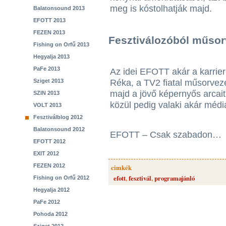
meg is kóstolhatják majd.
Balatonsound 2013
EFOTT 2013
FEZEN 2013
Fesztiválozóból műsor
Fishing on Orfű 2013
Hegyalja 2013
PaFe 2013
Az idei EFOTT akár a karrieri
Réka, a TV2 fiatal műsorveze
Sziget 2013
majd a jövő képernyős arcait,
SZIN 2013
közül pedig valaki akár média
VOLT 2013
Fesztiválblog 2012
Balatonsound 2012
EFOTT – Csak szabadon…
EFOTT 2012
EXIT 2012
FEZEN 2012
cimkék
efott
,
fesztivál
,
programajánló
Fishing on Orfű 2012
Hegyalja 2012
PaFe 2012
Pohoda 2012