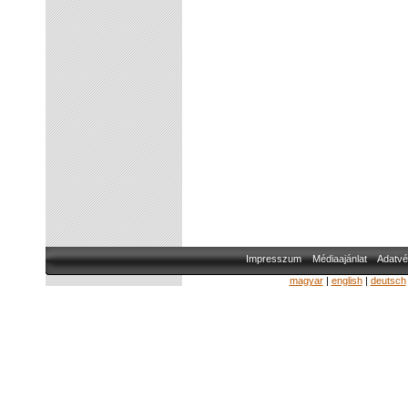
Impresszum
Médiaajánlat
Adatvé
magyar
|
english
|
deutsch