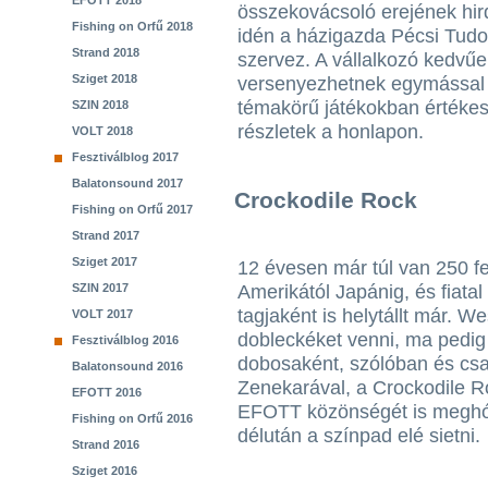
EFOTT 2018
összekovácsoló erejének hir
Fishing on Orfű 2018
idén a házigazda Pécsi Tudo
Strand 2018
szervez. A vállalkozó kedvűe
Sziget 2018
versenyezhetnek egymással 
témakörű játékokban értékes
SZIN 2018
részletek a honlapon.
VOLT 2018
Fesztiválblog 2017
Balatonsound 2017
Crockodile Rock
Fishing on Orfű 2017
Strand 2017
Sziget 2017
12 évesen már túl van 250 fel
Amerikától Japánig, és fiatal
SZIN 2017
tagjaként is helytállt már. W
VOLT 2017
dobleckéket venni, ma pedig 
Fesztiválblog 2016
dobosaként, szólóban és cs
Balatonsound 2016
Zenekarával, a Crockodile Ro
EFOTT 2016
EFOTT közönségét is meghód
Fishing on Orfű 2016
délután a színpad elé sietni.
Strand 2016
Sziget 2016