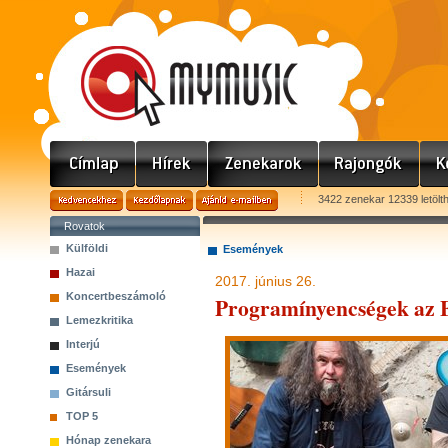
3422 zenekar 12339 letölt
Rovatok
Külföldi
Események
Hazai
2017. június 26.
Koncertbeszámoló
Programínyencségek az 
Lemezkritika
Interjú
Események
Gitársuli
TOP 5
Hónap zenekara