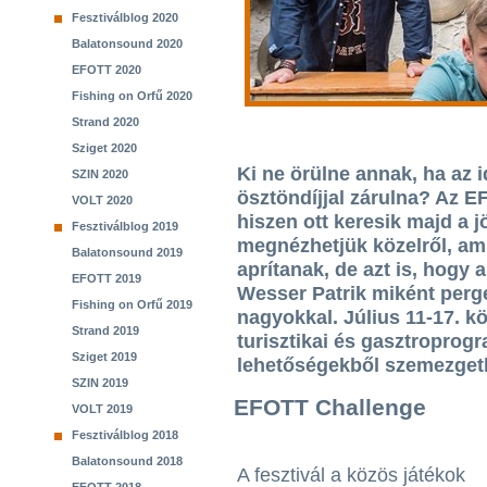
Fesztiválblog 2020
Balatonsound 2020
EFOTT 2020
Fishing on Orfű 2020
Strand 2020
Sziget 2020
Ki ne örülne annak, ha az 
SZIN 2020
ösztöndíjjal zárulna? Az 
VOLT 2020
hiszen ott keresik majd a 
Fesztiválblog 2019
megnézhetjük közelről, a
Balatonsound 2019
aprítanak, de azt is, hogy
EFOTT 2019
Wesser Patrik miként perge
Fishing on Orfű 2019
nagyokkal. Július 11-17. k
Strand 2019
turisztikai és gasztroprog
Sziget 2019
lehetőségekből szemezgeth
SZIN 2019
EFOTT Challenge
VOLT 2019
Fesztiválblog 2018
Balatonsound 2018
A fesztivál a közös játékok