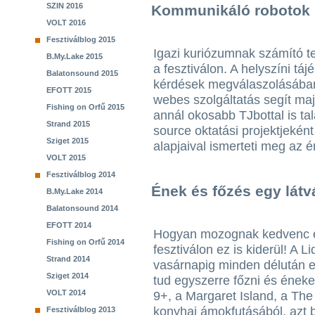
SZIN 2016
Kommunikáló robotok
VOLT 2016
Fesztiválblog 2015
Igazi kuriózumnak számító t
B.My.Lake 2015
a fesztiválon. A helyszíni t
Balatonsound 2015
kérdések megválaszolásában
EFOTT 2015
webes szolgáltatás segít maj
Fishing on Orfű 2015
annál okosabb TJbottal is t
Strand 2015
source oktatási projektjeként
Sziget 2015
alapjaival ismerteti meg az é
VOLT 2015
Fesztiválblog 2014
Ének és főzés egy lá
B.My.Lake 2014
Balatonsound 2014
EFOTT 2014
Hogyan mozognak kedvenc 
Fishing on Orfű 2014
fesztiválon ez is kiderül! A 
Strand 2014
vasárnapig minden délután e
Sziget 2014
tud egyszerre főzni és éneke
VOLT 2014
9+, a Margaret Island, a The
konyhai ámokfutásából, azt 
Fesztiválblog 2013