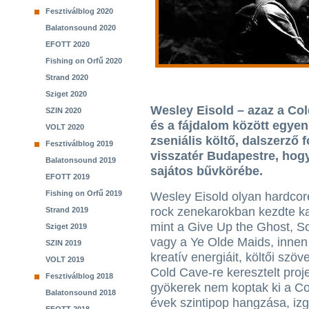
Fesztiválblog 2020
Balatonsound 2020
EFOTT 2020
Fishing on Orfű 2020
Strand 2020
Sziget 2020
Wesley Eisold – azaz a Col
SZIN 2020
és a fájdalom között egye
VOLT 2020
zseniális költő, dalszerző 
Fesztiválblog 2019
visszatér Budapestre, hog
Balatonsound 2019
sajátos bűvkörébe.
EFOTT 2019
Fishing on Orfű 2019
Wesley Eisold olyan hardcor
rock zenekarokban kezdte kar
Strand 2019
mint a Give Up the Ghost, S
Sziget 2019
vagy a Ye Olde Maids, innen
SZIN 2019
kreatív energiáit, költői szöve
VOLT 2019
Cold Cave-re keresztelt proj
Fesztiválblog 2018
gyökerek nem koptak ki a Co
Balatonsound 2018
évek szintipop hangzása, izg