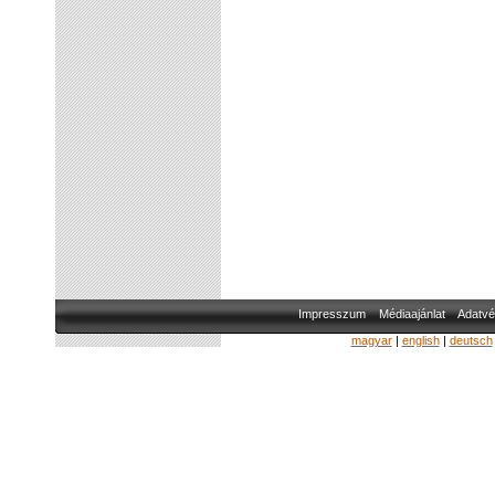
Impresszum
Médiaajánlat
Adatvé
magyar
|
english
|
deutsch