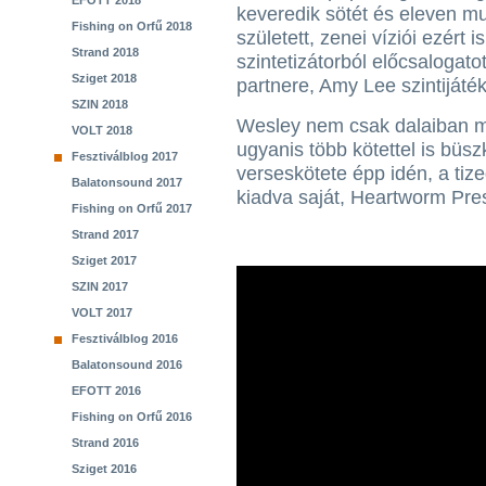
EFOTT 2018
keveredik sötét és eleven mu
Fishing on Orfű 2018
született, zenei víziói ezért 
Strand 2018
szintetizátorból előcsalogato
Sziget 2018
partnere, Amy Lee szintijátéka
SZIN 2018
Wesley nem csak dalaiban me
VOLT 2018
ugyanis több kötettel is bü
Fesztiválblog 2017
verseskötete épp idén, a tize
Balatonsound 2017
kiadva saját, Heartworm Pre
Fishing on Orfű 2017
Strand 2017
Sziget 2017
SZIN 2017
VOLT 2017
Fesztiválblog 2016
Balatonsound 2016
EFOTT 2016
Fishing on Orfű 2016
Strand 2016
Sziget 2016