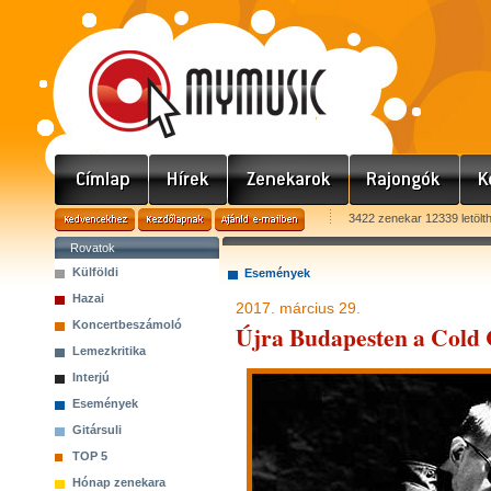
3422 zenekar 12339 letölt
Rovatok
Külföldi
Események
Hazai
2017. március 29.
Koncertbeszámoló
Újra Budapesten a Cold
Lemezkritika
Interjú
Események
Gitársuli
TOP 5
Hónap zenekara