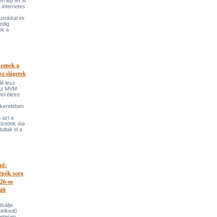
 lép fel. A
t internetes
lusukkal és
edig
ek a
keznek a
sz slágerek
dé lesz
az MVM
l életre
 keretében
 azt a
tizedek óta
ultak el a
mű:
lépők sora
026-os
ált
iválja
melkedő
zetesen