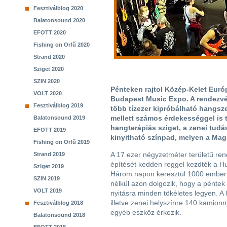
Fesztiválblog 2020
Balatonsound 2020
EFOTT 2020
Fishing on Orfű 2020
Strand 2020
Sziget 2020
SZIN 2020
Pénteken rajtol Közép-Kelet Európ
VOLT 2020
Budapest Music Expo. A rendezvé
Fesztiválblog 2019
több tízezer kipróbálható hangsze
mellett számos érdekességgel is t
Balatonsound 2019
hangterápiás sziget, a zenei tudás
EFOTT 2019
kinyitható színpad, melyen a Mag
Fishing on Orfű 2019
A 17 ezer négyzetméter területű re
Strand 2019
építését kedden reggel kezdték a 
Sziget 2019
Három napon keresztül 1000 ember
SZIN 2019
nélkül azon dolgozik, hogy a péntek d
VOLT 2019
nyitásra minden tökéletes legyen. A
illetve zenei helyszínre 140 kamion
Fesztiválblog 2018
egyéb eszköz érkezik.
Balatonsound 2018