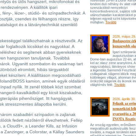
november 25-én a Dürer Kertben
llentyűs és ütős hangszert, mikrofonokat és
londoni duó néhány év alatt vál
 rendezvényen. A kiállítók ipari
szenzációból nemzetközi
koncertkedvenccé, sajátos stí
fény-, lézer-, stúdió- és színpadtechnikát. A
utánozhatatlan karakterükkel p
osztják, csendes és félhangos részre, így
teljesen egyedi színt képviseln
műfajban.
Tovább
fiatalságot és a látványtechnikát szemlélő
2026. május 29.
ekességgel találkozhatnak a résztvevők. Az
Budapestre ér
legnagyobb ola
r foglalkozik kicsikkel és nagyokkal. A
néléshez és segítenek abban gyerekeknek
Igazi sztárpará
augusztusban 
lyen hangszeren tanuljanak. Továbbá
Dome-ban augusztus 22-én, aho
kel az olasz zene aranykora. A
nárok. Ugyanitt szombaton és vasárnap tart
nagyszabású, látványos show
ülönböző elromlott, hibás tárgyakból
a legendás Sanremói Fesztivál
csillagainak slágerei idézik meg
ket készíteni. A kiállításon megcsodálható
különleges világot, ahonnan év
Roland/BOSS kamion, aminek egyik oldaláról
örökzöld slágerek és ikonok ind
világhírnév felé.
Tovább
zínpad nyílik. Itt zenél többek közt szombat
angerő-kavalkádból egy kicsit kiszakadna,
gterápiás pihenősziget. Itt hangágyak,
2026. április 30.
Felizzik az erő
k stresszmentes állapotba kerülni.
nemzetközi fel
gyarapítja a 2
 három szabadtéri színpadon is zajlanak
INOTA Fesztiv
lődök fedett nézőtérről élvezhetnek. Fellép
Az ország egyetlen, erőműben
 a Cloud9+, a Leander Kills, az Infusion
megvalósuló audiovizuális feszt
, a Zanzinger, a Colorstar, a Kállay Saunders
további, a maguk területén kie
előadókat jelentett be. Termés