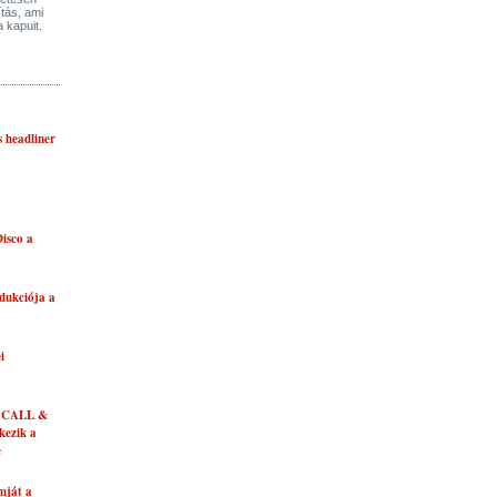
ítás, ami
a kapuit.
s headliner
isco a
dukciója a
i
 CALL &
ezik a
e
mját a