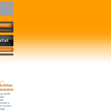
jegyez
s 4.
de dobosa
arországra
házas MVM
után
ode
ondott a
írű zenész
majd