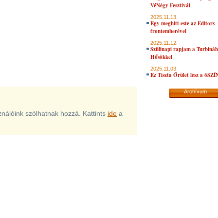
VéNégy Fesztivál
2025.11.13.
Egy meghitt este az Editors
frontemberével
2025.11.12.
Szülinapi rapjam a Turbiná
Hősökkel
2025.11.03.
Ez Tiszta Őrület lesz a 6SZ
Archívum
sználóink szólhatnak hozzá. Kattints
ide
a