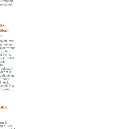
 Arénában
ukcióval.
NO
őször
on
an, mint
lmányai nem
 elektromos
Épített
és Furby
rok mellett
ngok
dre
 dolgozott
őként is.
dalával, az
t, 2027.
lhatjuk
llépését a
Tovább
pák a
 egyik
ete & Bas