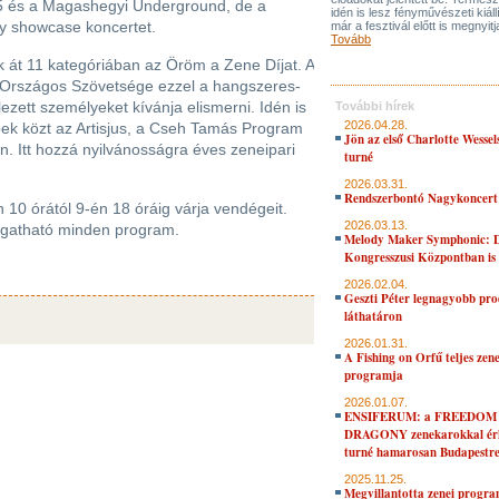
05 és a Magashegyi Underground, de a
idén is lesz fényművészeti kiáll
gy showcase koncertet.
már a fesztivál előtt is megnyitj
Tovább
 át 11 kategóriában az Öröm a Zene Díjat. A
 Országos Szövetsége ezzel a hangszeres-
lezett személyeket kívánja elismerni. Idén is
További hírek
2026.04.28.
ek közt az Artisjus, a Cseh Tamás Program
Jön az első Charlotte Wessel
n. Itt hozzá nyilvánosságra éves zeneipari
turné
2026.03.31.
Rendszerbontó Nagykoncert
10 órától 9-én 18 óráig várja vendégeit.
2026.03.13.
togatható minden program.
Melody Maker Symphonic: D
Kongresszusi Központban is
2026.02.04.
Geszti Péter legnagyobb pro
láthatáron
2026.01.31.
A Fishing on Orfű teljes zene
programja
2026.01.07.
ENSIFERUM: a FREEDOM
DRAGONY zenekarokkal érk
turné hamarosan Budapestr
2025.11.25.
Megvillantotta zenei progra