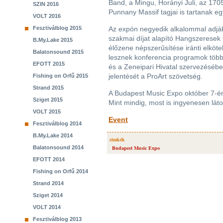
Band, a Mingu, Horányi Juli, az 17
SZIN 2016
Punnany Massif tagjai is tartanak e
VOLT 2016
Fesztiválblog 2015
Az expón negyedik alkalommal adják
szakmai díjat alapító Hangszeresek
B.My.Lake 2015
élőzene népszerűsítése iránti elköte
Balatonsound 2015
lesznek konferencia programok több
EFOTT 2015
és a Zeneipari Hivatal szervezésébe
jelentését a ProArt szövetség.
Fishing on Orfű 2015
Strand 2015
A Budapest Music Expo október 7-én 
Sziget 2015
Mint mindig, most is ingyenesen lá
VOLT 2015
Event
Fesztiválblog 2014
B.My.Lake 2014
cimkék
Balatonsound 2014
Budapest Music Expo
EFOTT 2014
Fishing on Orfű 2014
Strand 2014
Sziget 2014
VOLT 2014
Fesztiválblog 2013