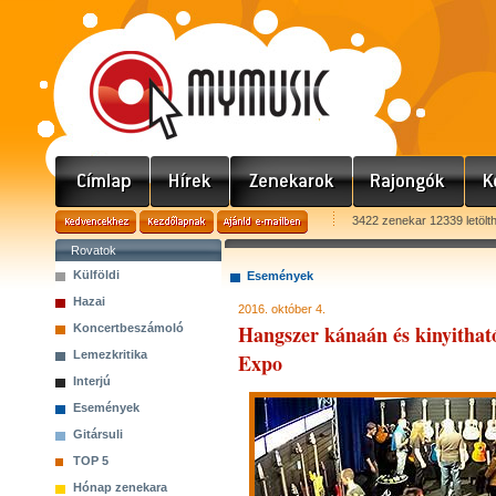
3422 zenekar 12339 letölt
Rovatok
Külföldi
Események
Hazai
2016. október 4.
Hangszer kánaán és kinyithat
Koncertbeszámoló
Lemezkritika
Expo
Interjú
Események
Gitársuli
TOP 5
Hónap zenekara