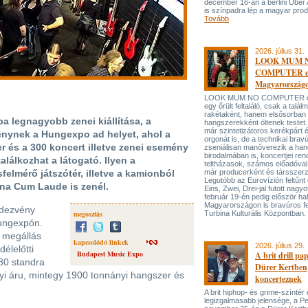
december 16-án a berlini Uber
is színpadra lép a magyar prod
Tovább
2026. július 31.
LOOK MUM 
COMPUTER el
Magyarország
LOOK MUM NO COMPUTER oly
egy őrült feltaláló, csak a talá
rakétaként, hanem elsősorban
a legnagyobb zenei kiállítása, a
hangszerekként öltenek testet. 
már szintetizátoros kerékpárt 
nynek a Hungexpo ad helyet, ahol a
orgonát is, de a technikai bravú
r és a 300 koncert illetve zenei esemény
zseniálisan manőverezik a ha
birodalmában is, koncertjei ren
alálkozhat a látogató. Ilyen a
teltházasok, számos előadóval
felmérő játszótér, illetve a kamionból
már producerként és társszerz
Legutóbb az Eurovízión feltűnt 
na Cum Laude is zenél.
Eins, Zwei, Drei-jal futott nagyo
február 19-én pedig először hal
Magyarországon is bravúros fe
ndezvény
megosztás
Turbina Kulturális Központban.
Hungexpón.
 megállás
kapcsolódó linkek
2026. július 29.
élelőtti
Budapest Music Expo
A brit drill pa
 80 standra
Dürer Kertben
nyi áru, mintegy 1900 tonnányi hangszer és
koncerteznek
A brit hiphop- és grime-színtér
legizgalmasabb jelensége, a P