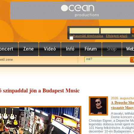
Felhasználó létrehozása
Elfelejtett jelszó
Meg
hető zene
ó színpaddal jön a Budapest Music
2026. augusztu
A Depeche Mo
visszatér Magy
A tavalyi, telt
Dome-koncert 
Christian Eigner, a Depeche M
legendás dobosa ismét igent m
101 Hang felkérésére. A világh
december 10-én Budapesten, 