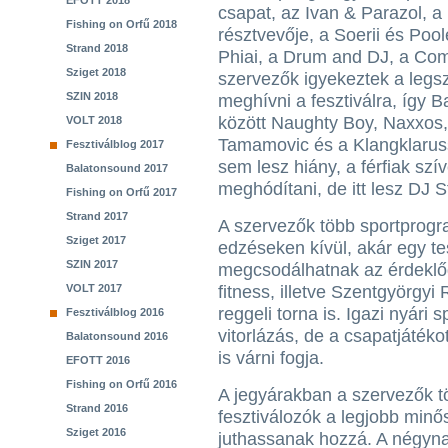
EFOTT 2018
csapat, az Ivan & Parazol, a 
Fishing on Orfű 2018
résztvevője, a Soerii és Poo
Strand 2018
Phiai, a Drum and DJ, a Com
Sziget 2018
szervezők igyekeztek a legsz
SZIN 2018
meghívni a fesztiválra, így B
között Naughty Boy, Naxxos, 
VOLT 2018
Tamamovic és a Klangklaruss
Fesztiválblog 2017
sem lesz hiány, a férfiak szí
Balatonsound 2017
meghódítani, de itt lesz DJ S
Fishing on Orfű 2017
Strand 2017
A szervezők több sportprogra
Sziget 2017
edzéseken kívül, akár egy te
SZIN 2017
megcsodálhatnak az érdeklő
VOLT 2017
fitness, illetve Szentgyörgy
reggeli torna is. Igazi nyári
Fesztiválblog 2016
vitorlázás, de a csapatjáték
Balatonsound 2016
is várni fogja.
EFOTT 2016
Fishing on Orfű 2016
A jegyárakban a szervezők t
Strand 2016
fesztiválozók a legjobb min
Sziget 2016
juthassanak hozzá. A négyna