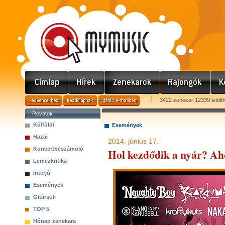
3422 zenekar 12339 letölt
Rovatok
Külföldi
Események
Hazai
2014. június 17.
Koncertbeszámoló
Hol kezdődik a nyár? Ahol
Lemezkritika
Interjú
Események
Gitársuli
TOP 5
Hónap zenekara