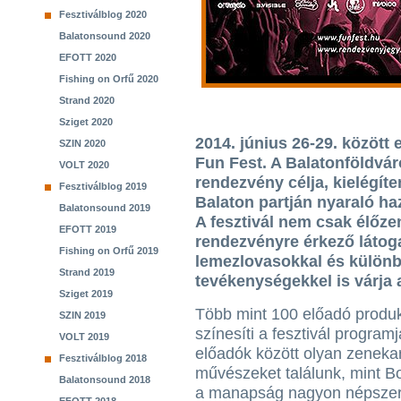
Fesztiválblog 2020
Balatonsound 2020
EFOTT 2020
Fishing on Orfű 2020
Strand 2020
Sziget 2020
2014. június 26-29. között
SZIN 2020
Fun Fest. A Balatonföldvá
VOLT 2020
rendezvény célja, kielégíten
Fesztiválblog 2019
Balaton partján nyaraló haz
Balatonsound 2019
A fesztivál nem csak élőze
EFOTT 2019
rendezvényre érkező látog
Fishing on Orfű 2019
lemezlovasokkal és különb
Strand 2019
tevékenységekkel is várja 
Sziget 2019
Több mint 100 előadó produk
SZIN 2019
színesíti a fesztivál program
VOLT 2019
előadók között olyan zeneka
Fesztiválblog 2018
művészeket találunk, mint Bo
Balatonsound 2018
a manapság nagyon népszerű