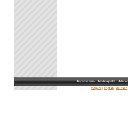
Impresszum
Médiaajánlat
Adatvé
magyar
|
english
|
deutsch