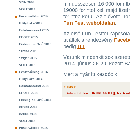
SZIN 2016
mindösszesen 16 000 forintb
19000 forintot kell majd fizet
VOLT 2016
forintba kerül. Az elővételi l
Fesztiválblog 2015
Fun Fest weboldalán
.
B.My.Lake 2015
Balatonsound 2015
Az első Fun Festtel kapcsol
EFOTT 2015
találtok a rendezvény
Faceb
Fishing on Orfű 2015
pedig
ITT
!
Strand 2015
Várunk mindenkit sok szeret
Sziget 2015
2014. június 26-29. között B
VOLT 2015
Fesztiválblog 2014
Mert a nyár itt kezdődik!
B.My.Lake 2014
Balatonsound 2014
cimkék
Balatonföldvár
,
DRUM AND DJ
,
fesztivál
EFOTT 2014
Fishing on Orfű 2014
Strand 2014
Sziget 2014
VOLT 2014
Fesztiválblog 2013