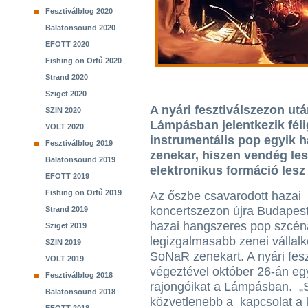
Fesztiválblog 2020
Balatonsound 2020
EFOTT 2020
Fishing on Orfű 2020
Strand 2020
Sziget 2020
A nyári fesztiválszezon ut
SZIN 2020
Lámpásban jelentkezik féli
VOLT 2020
instrumentális pop egyik 
Fesztiválblog 2019
zenekar, hiszen vendég le
Balatonsound 2019
elektronikus formáció lesz 
EFOTT 2019
Fishing on Orfű 2019
Az őszbe csavarodott hazai
koncertszezon újra Budapeste
Strand 2019
hazai hangszeres pop szcén
Sziget 2019
legizgalmasabb zenei vállalk
SZIN 2019
SoNaR zenekart. A nyári fesz
VOLT 2019
végeztével október 26-án egy
Fesztiválblog 2018
rajongóikat a Lámpásban. „Sz
Balatonsound 2018
közvetlenebb a kapcsolat a 