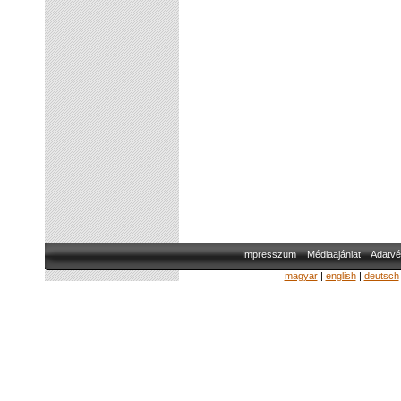
Impresszum
Médiaajánlat
Adatvé
magyar
|
english
|
deutsch