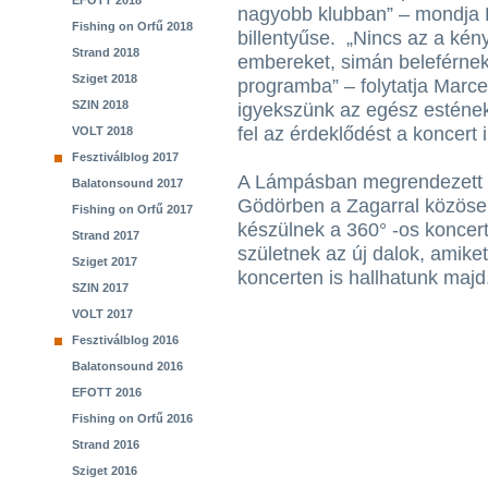
EFOTT 2018
nagyobb klubban” – mondja 
Fishing on Orfű 2018
billentyűse. „Nincs az a kény
Strand 2018
embereket, simán beleférnek
Sziget 2018
programba” – folytatja Marce
SZIN 2018
igyekszünk az egész estének 
fel az érdeklődést a koncert i
VOLT 2018
Fesztiválblog 2017
A Lámpásban megrendezett k
Balatonsound 2017
Gödörben a Zagarral közöse
Fishing on Orfű 2017
készülnek a 360° -os koncert
Strand 2017
születnek az új dalok, amike
Sziget 2017
koncerten is hallhatunk majd
SZIN 2017
VOLT 2017
Fesztiválblog 2016
Balatonsound 2016
EFOTT 2016
Fishing on Orfű 2016
Strand 2016
Sziget 2016