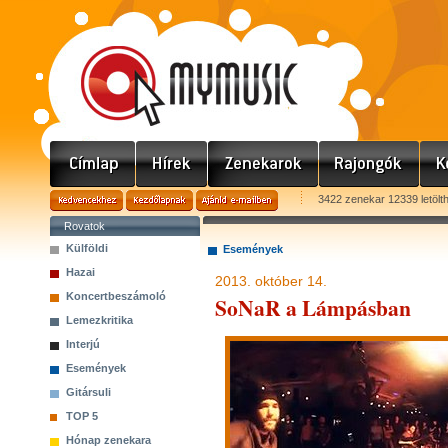
3422 zenekar 12339 letölt
Rovatok
Külföldi
Események
Hazai
2013. október 14.
Koncertbeszámoló
SoNaR a Lámpásban
Lemezkritika
Interjú
Események
Gitársuli
TOP 5
Hónap zenekara