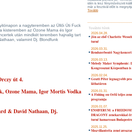
idén is lesz fényművészeti kiáll
már a fesztivál előtt is megnyitj
Tovább
yitónapon a nagyteremben az Üllői Úti Fuck
További hírek
íg a kisteremben az Ozone Mama és Igor
2026.04.28.
oncertek után mindkét teremben hajnalig tart
Jön az első Charlotte Wessel
Nathaan, valamint Dj. Blondfunk
turné
2026.03.31.
Rendszerbontó Nagykoncert
2026.03.13.
Melody Maker Symphonic: D
Kongresszusi Központban is
2026.02.04.
rczy út 4.
Geszti Péter legnagyobb pro
láthatáron
lek, Ozone Mama, Igor Mortis Vodka
2026.01.31.
A Fishing on Orfű teljes zene
programja
2026.01.07.
ard & David Nathaan, Dj.
ENSIFERUM: a FREEDOM
DRAGONY zenekarokkal érk
turné hamarosan Budapestr
2025.11.25.
Megvillantotta zenei progra