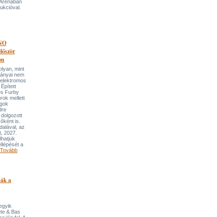
 Arénában
ukcióval.
NO
őször
on
an, mint
lmányai nem
 elektromos
Épített
és Furby
rok mellett
ngok
dre
 dolgozott
őként is.
dalával, az
t, 2027.
lhatjuk
llépését a
Tovább
pák a
 egyik
ete & Bas