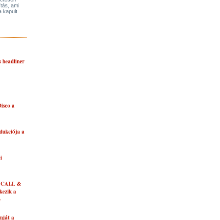
ítás, ami
a kapuit.
s headliner
isco a
dukciója a
i
 CALL &
ezik a
e
mját a