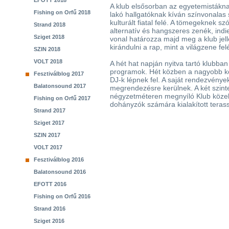
EFOTT 2018
A klub elsősorban az egyetemistákna
Fishing on Orfű 2018
lakó hallgatóknak kíván színvonalas 
kulturált fiatal felé. A tömegeknek sz
Strand 2018
alternatív és hangszeres zenék, ind
Sziget 2018
vonal határozza majd meg a klub jel
kirándulni a rap, mint a világzene fel
SZIN 2018
VOLT 2018
A hét hat napján nyitva tartó klubba
programok. Hét közben a nagyobb k
Fesztiválblog 2017
DJ-k lépnek fel. A saját rendezvények
Balatonsound 2017
megrendezésre kerülnek. A két szin
négyzetméteren megnyíló Klub közel
Fishing on Orfű 2017
dohányzók számára kialakított terass
Strand 2017
Sziget 2017
SZIN 2017
VOLT 2017
Fesztiválblog 2016
Balatonsound 2016
EFOTT 2016
Fishing on Orfű 2016
Strand 2016
Sziget 2016