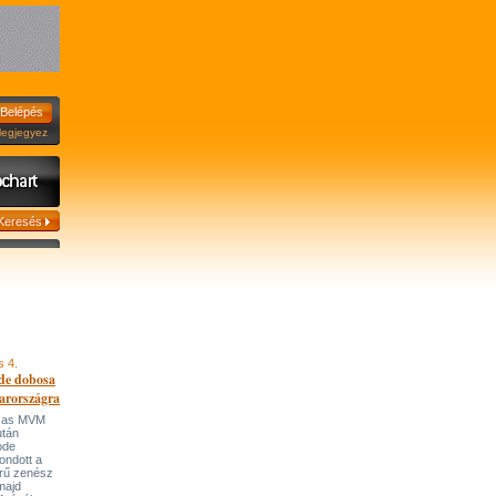
jegyez
s 4.
de dobosa
arországra
házas MVM
után
ode
ondott a
írű zenész
majd