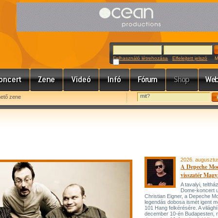
Felhasználó létrehozása
Elfelejtett jelszó
Meg
hető zene
2026. augusztu
A Depeche Mo
visszatér Magy
A tavalyi, telt
Dome-koncert 
Christian Eigner, a Depeche M
legendás dobosa ismét igent m
101 Hang felkérésére. A világh
december 10-én Budapesten, 