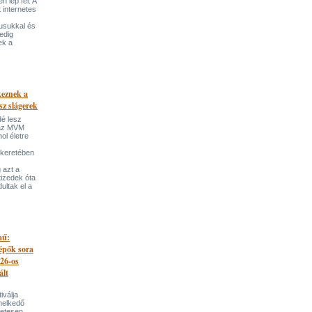
 lép fel. A
t internetes
lusukkal és
edig
ek a
keznek a
sz slágerek
dé lesz
az MVM
l életre
 keretében
 azt a
tizedek óta
ultak el a
mű:
lépők sora
026-os
ált
iválja
melkedő
zetesen