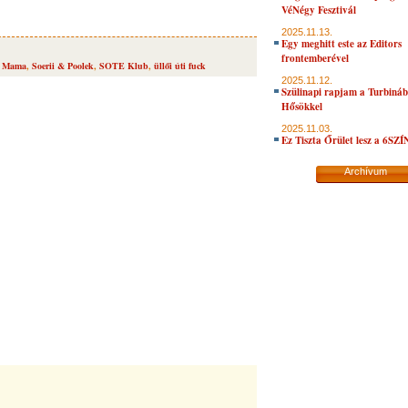
VéNégy Fesztivál
2025.11.13.
Egy meghitt este az Editors
frontemberével
e Mama
,
Soerii & Poolek
,
SOTE Klub
,
üllői úti fuck
2025.11.12.
Szülinapi rapjam a Turbiná
Hősökkel
2025.11.03.
Ez Tiszta Őrület lesz a 6SZ
Archívum