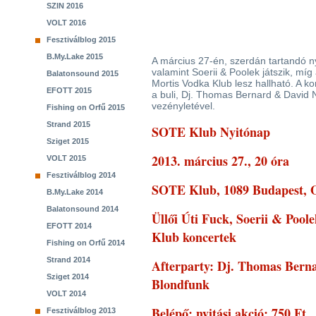
SZIN 2016
VOLT 2016
Fesztiválblog 2015
B.My.Lake 2015
A március 27-én, szerdán tartandó n
valamint Soerii & Poolek játszik, m
Balatonsound 2015
Mortis Vodka Klub lesz hallható. A k
EFOTT 2015
a buli, Dj. Thomas Bernard & David 
vezényletével.
Fishing on Orfű 2015
Strand 2015
SOTE Klub Nyitónap
Sziget 2015
2013. március 27., 20 óra
VOLT 2015
Fesztiválblog 2014
SOTE Klub, 1089 Budapest, O
B.My.Lake 2014
Balatonsound 2014
Üllői Úti Fuck, Soerii & Poo
EFOTT 2014
Klub koncertek
Fishing on Orfű 2014
Strand 2014
Afterparty: Dj. Thomas Bern
Sziget 2014
Blondfunk
VOLT 2014
Belépő: nyitási akció: 750 Ft
Fesztiválblog 2013