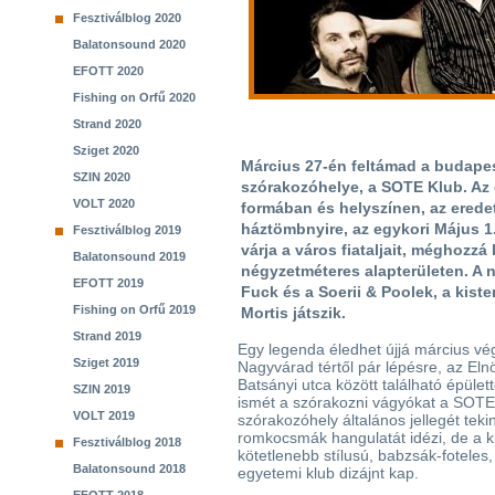
Fesztiválblog 2020
Balatonsound 2020
EFOTT 2020
Fishing on Orfű 2020
Strand 2020
Sziget 2020
Március 27-én feltámad a budapes
SZIN 2020
szórakozóhelye, a SOTE Klub. Az 
VOLT 2020
formában és helyszínen, az eredet
háztömbnyire, az egykori Május 1
Fesztiválblog 2019
várja a város fiataljait, méghozzá
Balatonsound 2019
négyzetméteres alapterületen. A 
EFOTT 2019
Fuck és a Soerii & Poolek, a kis
Fishing on Orfű 2019
Mortis játszik.
Strand 2019
Egy legenda éledhet újjá március vé
Sziget 2019
Nagyvárad tértől pár lépésre, az Eln
Batsányi utca között található épüle
SZIN 2019
ismét a szórakozni vágyókat a SOTE
VOLT 2019
szórakozóhely általános jellegét tek
romkocsmák hangulatát idézi, de a k
Fesztiválblog 2018
kötetlenebb stílusú, babzsák-foteles,
Balatonsound 2018
egyetemi klub dizájnt kap.