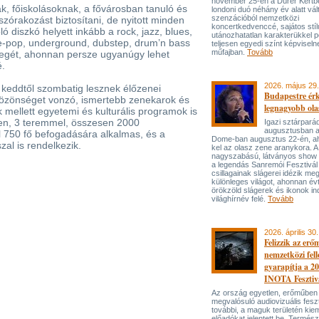
november 25-én a Dürer Kertben
k, főiskolásoknak, a fővárosban tanuló és
londoni duó néhány év alatt vál
szenzációból nemzetközi
szórakozást biztosítani, de nyitott minden
koncertkedvenccé, sajátos stí
óló diszkó helyett inkább a rock, jazz, blues,
utánozhatatlan karakterükkel p
ie-pop, underground, dubstep, drum’n bass
teljesen egyedi színt képviseln
műfajban.
Tovább
legét, ahonnan persze ugyanúgy lehet
é.
2026. május 29.
n keddtől szombatig lesznek élőzenei
Budapestre ér
özönséget vonzó, ismertebb zenekarok és
legnagyobb ola
 mellett egyetemi és kulturális programok is
ten, 3 teremmel, összesen 2000
Igazi sztárpará
augusztusban 
 750 fő befogadására alkalmas, és a
Dome-ban augusztus 22-én, aho
zal is rendelkezik.
kel az olasz zene aranykora. A
nagyszabású, látványos show
a legendás Sanremói Fesztivál
csillagainak slágerei idézik meg
különleges világot, ahonnan év
örökzöld slágerek és ikonok ind
világhírnév felé.
Tovább
2026. április 30.
Felizzik az erő
nemzetközi fel
gyarapítja a 2
INOTA Fesztiv
Az ország egyetlen, erőműben
megvalósuló audiovizuális feszt
további, a maguk területén kie
előadókat jelentett be. Termés