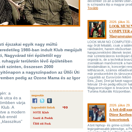
december 16-án a berlini Uber
is színpadra lép a magyar prod
Tovább
2026. július 31.
LOOK MUM 
COMPUTER el
Magyarország
LOOK MUM NO COMPUTER oly
ti éjszakai egyik nagy múltú
egy őrült feltaláló, csak a talá
rakétaként, hanem elsősorban
eredetileg 1980-ban indult Klub megújult
hangszerekként öltenek testet. 
i, Nagyvárad téri épülettől egy
már szintetizátoros kerékpárt 
orgonát is, de a technikai bravú
. ruhagyár területén lévő épületében
zseniálisan manőverezik a ha
 két szinten, összesen 2000
birodalmában is, koncertjei ren
teltházasok, számos előadóval
nyitónapon a nagyszínpadon az Üllői Úti
már producerként és társszerz
teremben pedig az Ozone Mama és az Igor
Legutóbb az Eurovízión feltűnt 
Eins, Zwei, Drei-jal futott nagyo
február 19-én pedig először hal
Magyarországon is bravúros fe
Turbina Kulturális Központban.
gén: a
megosztás
ök utca és a
ttömbben várja
2026. július 29.
 Klub. A
kapcsolódó linkek
A brit drill pa
intve a modern
SOTE Klub
Dürer Kertben
lub ennél
Soerii & Poolek
koncerteznek
 „klasszikus”
Üllői úti Fuck
A brit hiphop- és grime-színtér
legizgalmasabb jelensége, a P