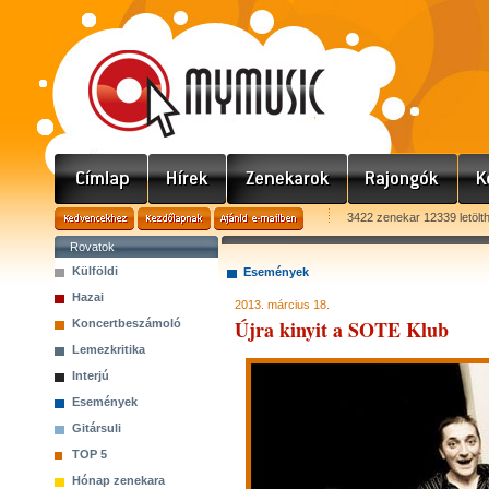
3422 zenekar 12339 letölt
Rovatok
Külföldi
Események
Hazai
2013. március 18.
Újra kinyit a SOTE Klub
Koncertbeszámoló
Lemezkritika
Interjú
Események
Gitársuli
TOP 5
Hónap zenekara