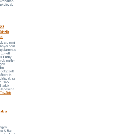
 Arénában
ukcióval.
NO
őször
on
an, mint
lmányai nem
 elektromos
Épített
és Furby
rok mellett
ngok
dre
 dolgozott
őként is.
dalával, az
t, 2027.
lhatjuk
llépését a
Tovább
pák a
 egyik
ete & Bas