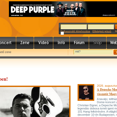
Felhasználó létrehozása
Elfelejtett jelszó
Meg
hető zene
ben!
2026. augusztu
A Depeche Mo
visszatér Magy
A tavalyi, telt
Dome-koncert 
Christian Eigner, a Depeche M
legendás dobosa ismét igent m
101 Hang felkérésére. A világh
december 10-én Budapesten, 