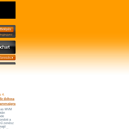
jegyez
s 4.
de dobosa
arországra
házas MVM
után
ode
ondott a
írű zenész
majd