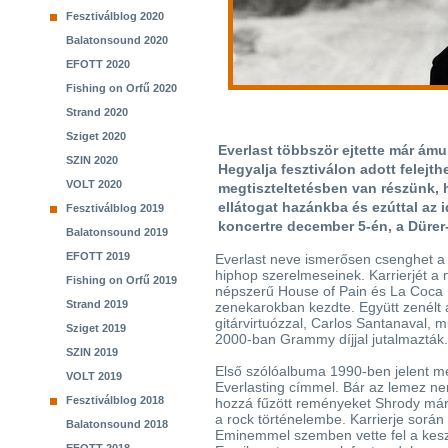
Fesztiválblog 2020
Balatonsound 2020
EFOTT 2020
Fishing on Orfű 2020
Strand 2020
Sziget 2020
Everlast többször ejtette már ám
SZIN 2020
Hegyalja fesztiválon adott felejth
VOLT 2020
megtiszteltetésben van részünk,
ellátogat hazánkba és ezúttal az i
Fesztiválblog 2019
koncertre december 5-én, a Dürer-
Balatonsound 2019
EFOTT 2019
Everlast neve ismerősen csenghet a k
hiphop szerelmeseinek. Karrierjét a 
Fishing on Orfű 2019
népszerű House of Pain és La Coca 
Strand 2019
zenekarokban kezdte. Együtt zenélt a
gitárvirtuózzal, Carlos Santanaval,
Sziget 2019
2000-ban Grammy díjjal jutalmazták
SZIN 2019
Első szólóalbuma 1990-ben jelent m
VOLT 2019
Everlasting címmel. Bár az lemez ne
Fesztiválblog 2018
hozzá fűzött reményeket Shrody már
a rock történelembe. Karrierje sorá
Balatonsound 2018
Eminemmel szemben vette fel a keszt