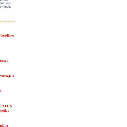
ítás, ami
a kapuit.
s headliner
isco a
dukciója a
i
 CALL &
ezik a
e
mját a