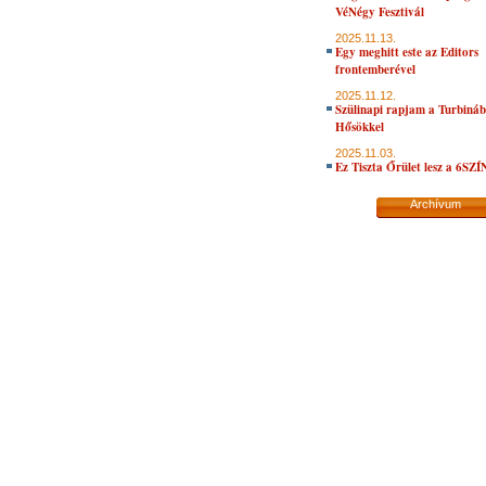
VéNégy Fesztivál
2025.11.13.
Egy meghitt este az Editors
frontemberével
2025.11.12.
Szülinapi rapjam a Turbiná
Hősökkel
2025.11.03.
Ez Tiszta Őrület lesz a 6SZ
Archívum