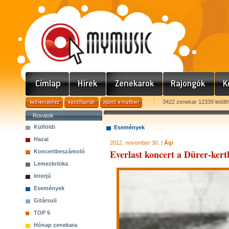
3422 zenekar 12339 letölt
Rovatok
Külföldi
Események
Hazai
2012. november 30. |
Ági
Everlast koncert a Dürer-kert
Koncertbeszámoló
Lemezkritika
Interjú
Események
Gitársuli
TOP 5
Hónap zenekara