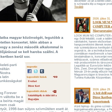
december 16-án a berlini Uber
is színpadra lép a magyar prod
Tovább
2026. július 31.
LOOK MUM 
COMPUTER el
Magyarország
LOOK MUM NO COMPUTER oly
ulatba magyar közönségét, legutóbb a
egy őrült feltaláló, csak a talá
rakétaként, hanem elsősorban
etetlen koncertet. Idén abban a
hangszerekként öltenek testet. 
 hogy a zenész második alkalommal is
már szintetizátoros kerékpárt 
orgonát is, de a technikai bravú
dőjárással se kell harcba szállni. A
zseniálisan manőverezik a ha
kertben kerül sor.
birodalmában is, koncertjei ren
teltházasok, számos előadóval
már producerként és társszerz
eleti-parti
Legutóbb az Eurovízión feltűnt 
megosztás
méltán
Eins, Zwei, Drei-jal futott nagyo
február 19-én pedig először hal
Nostra
Magyarországon is bravúros fe
 latin
kapcsolódó linkek
Turbina Kulturális Központban.
 munkásságukat
Everlast
.
Dürer Kert
2026. július 29.
kapcsolódó cikkek
eg Forever
A brit drill pa
Sztárfellépők és ítélet idő a
m váltotta be a
Dürer Kertben
Hegyalján
a beírta magát
koncerteznek
n nem csak
A brit hiphop- és grime-színtér
yűt, 1998-ban súlyos szívműtéten esett át.
legizgalmasabb jelensége, a P