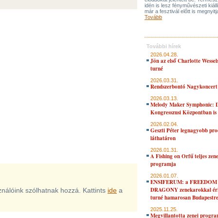
idén is lesz fényművészeti kiáll
már a fesztivál előtt is megnyitj
Tovább
További hírek
2026.04.28.
Jön az első Charlotte Wessel
turné
2026.03.31.
Rendszerbontó Nagykoncert
2026.03.13.
Melody Maker Symphonic: D
Kongresszusi Központban is
2026.02.04.
Geszti Péter legnagyobb pro
láthatáron
2026.01.31.
A Fishing on Orfű teljes zene
programja
2026.01.07.
ENSIFERUM: a FREEDOM
DRAGONY zenekarokkal érk
sználóink szólhatnak hozzá. Kattints
ide
a
turné hamarosan Budapestr
2025.11.25.
Megvillantotta zenei progra