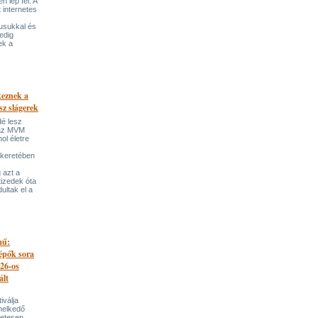
 lép fel. A
t internetes
lusukkal és
edig
ek a
keznek a
sz slágerek
dé lesz
az MVM
l életre
 keretében
 azt a
tizedek óta
ultak el a
mű:
lépők sora
026-os
ált
iválja
melkedő
zetesen