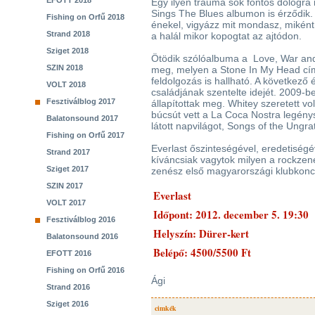
EFOTT 2018
Egy ilyen trauma sok fontos dologra
Sings The Blues albumon is érződik.
Fishing on Orfű 2018
énekel, vigyázz mit mondasz, miként
Strand 2018
a halál mikor kopogtat az ajtódon.
Sziget 2018
Ötödik szólóalbuma a Love, War and
SZIN 2018
meg, melyen a Stone In My Head cí
feldolgozás is hallható. A következő
VOLT 2018
családjának szentelte idejét. 2009-b
Fesztiválblog 2017
állapítottak meg. Whitey szeretett vol
búcsút vett a La Coca Nostra legén
Balatonsound 2017
látott napvilágot, Songs of the Ungra
Fishing on Orfű 2017
Everlast őszinteségével, eredetiségé
Strand 2017
kíváncsiak vagytok milyen a rockzené
Sziget 2017
zenész első magyarországi klubkonce
SZIN 2017
Everlast
VOLT 2017
Időpont: 2012. december 5. 19:30
Fesztiválblog 2016
Helyszín: Dürer-kert
Balatonsound 2016
Belépő: 4500/5500 Ft
EFOTT 2016
Fishing on Orfű 2016
Ági
Strand 2016
Sziget 2016
cimkék