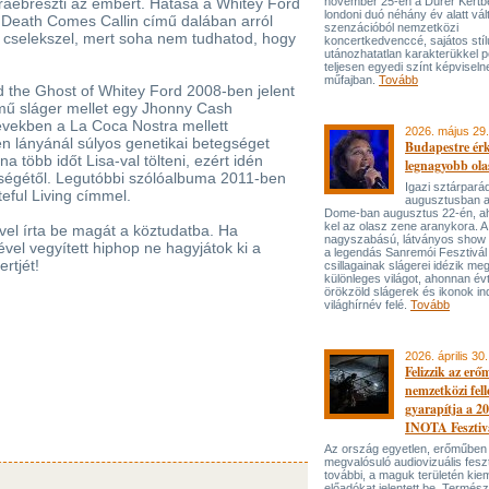
 ráébreszti az embert. Hatása a Whitey Ford
november 25-én a Dürer Kertben
londoni duó néhány év alatt vál
 Death Comes Callin című dalában arról
szenzációból nemzetközi
 cselekszel, mert soha nem tudhatod, hogy
koncertkedvenccé, sajátos stí
utánozhatatlan karakterükkel p
teljesen egyedi színt képviseln
műfajban.
Tovább
 the Ghost of Whitey Ford 2008-ben jelent
mű sláger mellet egy Jhonny Cash
 években a La Coca Nostra mellett
2026. május 29.
en lányánál súlyos genetikai betegséget
Budapestre ér
na több időt Lisa-val tölteni, ezért idén
legnagyobb ola
ységétől. Legutóbbi szólóalbuma 2011-ben
Igazi sztárpará
teful Living címmel.
augusztusban 
Dome-ban augusztus 22-én, aho
kel az olasz zene aranykora. A
vel írta be magát a köztudatba. Ha
nagyszabású, látványos show
vel vegyített hiphop ne hagyjátok ki a
a legendás Sanremói Fesztivál
rtjét!
csillagainak slágerei idézik meg
különleges világot, ahonnan év
örökzöld slágerek és ikonok ind
világhírnév felé.
Tovább
2026. április 30.
Felizzik az erő
nemzetközi fel
gyarapítja a 2
INOTA Fesztiv
Az ország egyetlen, erőműben
megvalósuló audiovizuális feszt
további, a maguk területén kie
előadókat jelentett be. Termés