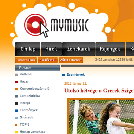
3422 zenekar 12339 letölt
Rovatok
Külföldi
Események
Hazai
2012. június 22.
Utolsó hétvége a Gyerek Szige
Koncertbeszámoló
Lemezkritika
Interjú
Események
Gitársuli
TOP 5
Hónap zenekara