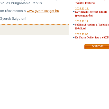
VéNégy Fesztivál
ckó, és BringaMánia Park is.
2025.11.13.
ram részletesen a
www.gyereksziget.hu
Egy meghitt este az Editors
frontemberével
a Gyerek Szigeten!
2025.11.12.
Szülinapi rapjam a Turbiná
Hősökkel
2025.11.03.
Ez Tiszta Őrület lesz a 6SZ
Archívum