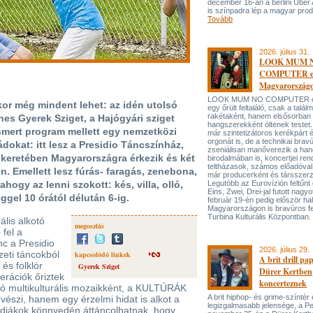
december 16-án a berlini Uber
is színpadra lép a magyar prod
Tovább
2026. július 31.
LOOK MUM 
COMPUTER el
Magyarország
LOOK MUM NO COMPUTER oly
kor még mindent lehet: az idén utolsó
egy őrült feltaláló, csak a talá
rakétaként, hanem elsősorban
nes Gyerek Sziget, a Hajógyári sziget
hangszerekként öltenek testet. 
ismert program mellett egy nemzetközi
már szintetizátoros kerékpárt 
orgonát is, de a technikai bravú
ádokat: itt lesz a Presidio Táncszínház,
zseniálisan manőverezik a ha
 keretében Magyarországra érkezik és két
birodalmában is, koncertjei ren
teltházasok, számos előadóval
n. Emellett lesz fúrás- faragás, zenebona,
már producerként és társszerz
ogy az lenni szokott: kés, villa, olló,
Legutóbb az Eurovízión feltűnt 
Eins, Zwei, Drei-jal futott nagyo
ggel 10 órától délután 6-ig.
február 19-én pedig először hal
Magyarországon is bravúros fe
Turbina Kulturális Központban.
lis alkotó
megosztás
 fel a
nc a Presidio
2026. július 29.
eti táncokból
kapcsolódó linkek
A brit drill pa
 és folklór
Gyerek Sziget
Dürer Kertben
erációk őriztek
koncerteznek
ló multikulturális mozaikként, a KULTÚRÁK
A brit hiphop- és grime-színtér
i, hanem egy érzelmi hidat is alkot a
legizgalmasabb jelensége, a P
 diákok könnyedén áttáncolhatnak, hogy