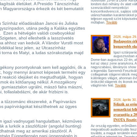
november 25-én a Dürer Kertben
dagítsák életüket. A Presidio Táncszínház
londoni duó néhány év alatt vál
szenzációból nemzetközi
en Magyarországra érkezik és két bemutatót
koncertkedvenccé, sajátos stí
utánozhatatlan karakterükkel p
teljesen egyedi színt képviseln
műfajban.
Tovább
u Színház előadásában Jancsi és Juliska
gyszínpadon, utána pedig a Kaláka együttes
k. Ezen a hétvégén valódi cowboyokkal
2026. május 29.
Szigeten, ahol elleshetik a lasszóvetés
Budapestre ér
, ha ahhoz van kedvük. A Vándor Vurstli most
legnagyobb ola
ódékkal lesz jelen, az Utcaszínház
 torna és Matyi, a ludas szórakoztatja majd
Igazi sztárpará
augusztusban 
Dome-ban augusztus 22-én, aho
kel az olasz zene aranykora. A
ogékony porontyoknak sem kell aggódni, ők a
nagyszabású, látványos show
a legendás Sanremói Fesztivál
k, hogy mennyi áramot képesek termelni egy
csillagainak slágerei idézik meg
t reakció idejüket és megtudhatják, hogyan
különleges világot, ahonnan év
zámok és kötőanyag nélkül. A mozgékony
örökzöld slágerek és ikonok ind
világhírnév felé.
Tovább
gumiasztalon ugrálni, mászó falra mászni,
, tollaslabdázni, de akár frizbizni is.
2026. április 30.
 a tűzzománc ékszereké, a Papírvarázs
Felizzik az erő
 papírvirágokat készíthetnek az ügyes
nemzetközi fel
gyarapítja a 2
INOTA Fesztiv
n igazi vadnyugati hangulatban, kézműves
ák a lurkók a zászlófüzér (angolul bunting)
Az ország egyetlen, erőműben
megvalósuló audiovizuális feszt
udhatnak meg az amerikai zászlóról. A
további, a maguk területén kie
etség Függetlenség napi ünnepségén is
előadókat jelentett be. Termés