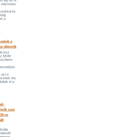
 lép fel. A
t internetes
lusukkal és
edig
ek a
keznek a
sz slágerek
dé lesz
az MVM
l életre
 keretében
 azt a
tizedek óta
ultak el a
mű:
lépők sora
026-os
ált
iválja
melkedő
zetesen