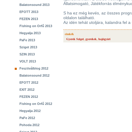
Állatsimogató, Játékforrás élményku
Balatonsound 2013
EFOTT 2013
S ha ez még kevés, az összes prog
oldalon található.
FEZEN 2013
Az idén tehát utoljára, kalandra fel 
Fishing on Orfű 2013
Hegyalja 2013
cimkék
Gyerek Sziget
,
gyerekek
,
hajógyári
PaFe 2013
Sziget 2013
SZIN 2013
VOLT 2013
Fesztiválblog 2012
Balatonsound 2012
EFOTT 2012
EXIT 2012
FEZEN 2012
Fishing on Orfű 2012
Hegyalja 2012
PaFe 2012
Pohoda 2012