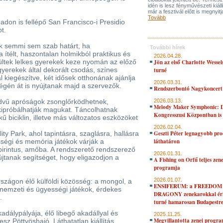
idén is lesz fényművészeti kiáll
már a fesztivál előtt is megnyitj
Tovább
don is fellépő San Francisco-i Presidio
t.
ak semmi sem szab határt, ha
További hírek
 ítélt, haszontalan holmikból praktikus és
2026.04.28.
ültek lelkes gyerekek keze nyomán az előző
Jön az első Charlotte Wessel
gyerekek által dekorált csodás, színes
turné
l kiegészítve, két idősek otthonának ajánlja
2026.03.31.
végén át is nyújtanak majd a szervezők.
Rendszerbontó Nagykoncert
dvű apróságok zsonglőrködhetnek,
2026.03.13.
Melody Maker Symphonic: D
kipróbálhatják magukat. Táncolhatnak
Kongresszusi Központban is
 biciklin, illetve más változatos eszközöket
2026.02.04.
ty Park, ahol tapintásra, szaglásra, hallásra
Geszti Péter legnagyobb pro
ességi és memória játékok várják a
láthatáron
abirintus, amőba. A rendszerető rendszerező
2026.01.31.
jtanak segítséget, hogy eligazodjon a
A Fishing on Orfű teljes zene
programja
2026.01.07.
szágon élő külföldi közösség: a mongol, a
ENSIFERUM: a FREEDOM
s nemzeti és ügyességi játékok, érdekes
DRAGONY zenekarokkal érk
t.
turné hamarosan Budapestr
adálypályája, élő libegő akadállyal és
2025.11.25.
Megvillantotta zenei progra
sz Pöttyöshajó, Láthatatlan kiállítás,