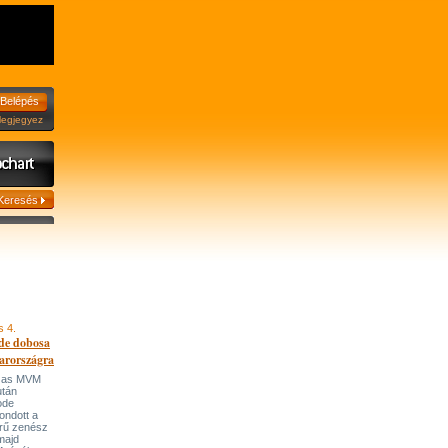
jegyez
s 4.
de dobosa
arországra
házas MVM
után
ode
ondott a
írű zenész
majd