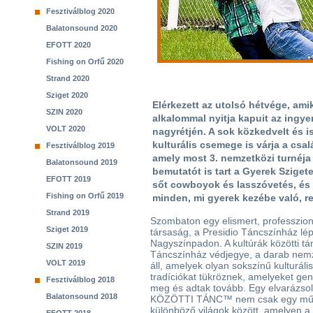
Fesztiválblog 2020
Balatonsound 2020
EFOTT 2020
Fishing on Orfű 2020
Strand 2020
Sziget 2020
Elérkezett az utolsó hétvége, ami
SZIN 2020
alkalommal nyitja kapuit az ingye
VOLT 2020
nagyrétjén. A sok közkedvelt és 
kulturális csemege is várja a csal
Fesztiválblog 2019
amely most 3. nemzetközi turnéja
Balatonsound 2019
bemutatót is tart a Gyerek Szigete
EFOTT 2019
sőt cowboyok és lasszóvetés, és ah
Fishing on Orfű 2019
minden, mi gyerek kezébe való, re
Strand 2019
Szombaton egy elismert, professzioná
Sziget 2019
társaság, a Presidio Táncszínház lép
Nagyszínpadon. A kultúrák közötti tá
SZIN 2019
Táncszínház védjegye, a darab nemz
VOLT 2019
áll, amelyek olyan sokszínű kulturális
tradíciókat tükröznek, amelyeket gen
Fesztiválblog 2018
meg és adtak tovább. Egy elvarázso
Balatonsound 2018
KÖZÖTTI TÁNC™ nem csak egy művész
különböző világok között, amelyen a