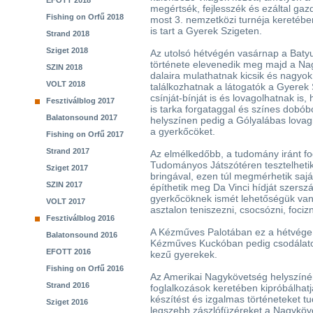
EFOTT 2018
megértsék, fejlesszék és ezáltal gaz
Fishing on Orfű 2018
most 3. nemzetközi turnéja keretéb
is tart a Gyerek Szigeten.
Strand 2018
Sziget 2018
Az utolsó hétvégén vasárnap a Baty
története elevenedik meg majd a Na
SZIN 2018
dalaira mulathatnak kicsik és nagyo
VOLT 2018
találkozhatnak a látogatók a Gyerek 
csínját-bínját is és lovagolhatnak is
Fesztiválblog 2017
is tarka forgataggal és színes dobób
Balatonsound 2017
helyszínen pedig a Gólyalábas lovagi
a gyerkőcöket.
Fishing on Orfű 2017
Strand 2017
Az elmélkedőbb, a tudomány iránt f
Tudományos Játszótéren tesztelheti
Sziget 2017
bringával, ezen túl megmérhetik sajá
SZIN 2017
építhetik meg Da Vinci hídját szers
gyerkőcöknek ismét lehetőségük van 
VOLT 2017
asztalon teniszezni, csocsózni, focizni
Fesztiválblog 2016
A Kézműves Palotában ez a hétvége
Balatonsound 2016
Kézműves Kuckóban pedig csodálatos
EFOTT 2016
kezű gyerekek.
Fishing on Orfű 2016
Az Amerikai Nagykövetség helyszíné
Strand 2016
foglalkozások keretében kipróbálhatj
készítést és izgalmas történeteket t
Sziget 2016
legszebb zászlófüzéreket a Nagyköv