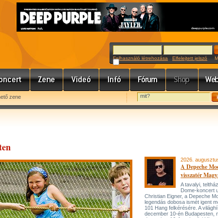
Felhasználó létrehozása
Elfelejtett jelszó
Meg
hető zene
ten
2026. augusztu
A Depeche Mo
visszatér Magy
A tavalyi, telt
Dome-koncert 
Christian Eigner, a Depeche M
legendás dobosa ismét igent m
101 Hang felkérésére. A világh
december 10-én Budapesten, 