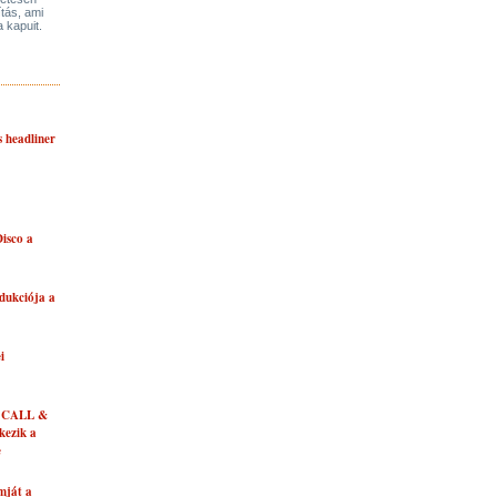
ítás, ami
a kapuit.
s headliner
isco a
dukciója a
i
 CALL &
ezik a
e
mját a