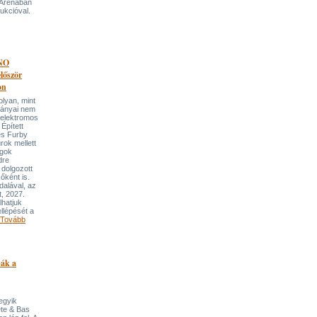
 Arénában
ukcióval.
NO
őször
on
an, mint
lmányai nem
 elektromos
Épített
és Furby
rok mellett
ngok
dre
 dolgozott
őként is.
dalával, az
t, 2027.
lhatjuk
llépését a
Tovább
pák a
 egyik
ete & Bas