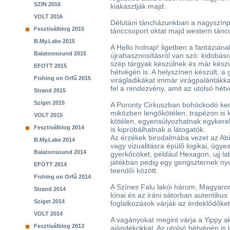
SZIN 2016
kiakasztják majd.
VOLT 2016
Délutáni táncházunkban a nagyszínpa
Fesztiválblog 2015
tánccsoport oktat majd western tánco
B.My.Lake 2015
A Hello holnap! ligetben a fantázián
Balatonsound 2015
újrahasznosításról van szó: kidobásra
szép tárgyak készülnek és már kész
EFOTT 2015
hétvégén is. A helyszínen készült, a 
Fishing on Orfű 2015
virágládikákat immár virágpalántákka
fel a rendezvény, amit az utolsó hét
Strand 2015
Sziget 2015
A Poronty Cirkuszban bohóckodó ke
miközben lengőkötélen, trapézon is 
VOLT 2015
kötélen, egyensúlyozhatnak egykerekű
Fesztiválblog 2014
is kipróbálhatnak a látogatók.
Az érzékek birodalmába vezet az Abili
B.My.Lake 2014
vagy vizualitásra épülő logikai, ügy
Balatonsound 2014
gyerkőcöket, például Hexagon, ujj l
játékban pedig egy gengszternek nyú
EFOTT 2014
teendői között.
Fishing on Orfű 2014
A Színes Falu lakói három, Magyaror
Strand 2014
kínai és az iráni sátorban autentiku
Sziget 2014
foglalkozások várják az érdeklődőke
VOLT 2014
A vagányokat megint várja a Yippy ak
Fesztiválblog 2013
ajándékokkal. Az utolsó hétvégén is le