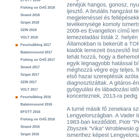
EFOTT 2018
zenéjük hangos, gonosz, nyu
Fishing on Orfű 2018
ijesztő. A brutális hangzást te
Strand 2018
megjelenéssel és fellépésekk
Sziget 2018
tevékenysége komoly ismert
2009-es Evangelion című lem
SZIN 2018
lemezeladási listák 2. helyén
VOLT 2018
Államokban is bekerült a TOP
Fesztiválblog 2017
kiadók lemezeit összesítő li
Balatonsound 2017
tehát hozzá, hogy a Behemot
Fishing on Orfű 2017
egyik legnagyobb hatással bí
Strand 2017
méghozzá végre egy teljes, 
Sziget 2017
első hazai szereplésük azóta
diagnosztizáltak. A gitáros-
SZIN 2017
gyógyulási és lábadozási idő
VOLT 2017
koncerteznek, 2013-ra pedig 
Fesztiválblog 2016
Balatonsound 2016
A turné másik fő zenekara sz
EFOTT 2016
Lengyelországban. A Vader t
Fishing on Orfű 2016
1983-ban kezdődött, Piotr "
Strand 2016
Zbyszek "Vika" Wroblewski gi
ismerthez képest Lengyelorsz
Sziget 2016