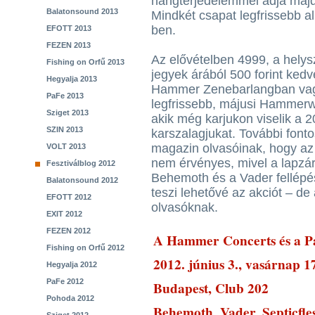
hangterjedelemmel adja majd 
Balatonsound 2013
Mindkét csapat legfrissebb a
ben.
EFOTT 2013
FEZEN 2013
Az elővételben 4999, a helys
Fishing on Orfű 2013
jegyek árából 500 forint ked
Hegyalja 2013
Hammer Zenebarlangban vagy
PaFe 2013
legfrissebb, májusi Hammerw
Sziget 2013
akik még karjukon viselik a 
SZIN 2013
karszalagjukat. További fon
magazin olvasóinak, hogy az
VOLT 2013
nem érvényes, mivel a lapzár
Fesztiválblog 2012
Behemoth és a Vader fellépé
Balatonsound 2012
teszi lehetővé az akciót – de
EFOTT 2012
olvasóknak.
EXIT 2012
FEZEN 2012
A Hammer Concerts és a Pa
Fishing on Orfű 2012
2012. június 3., vasárnap 1
Hegyalja 2012
PaFe 2012
Budapest, Club 202
Pohoda 2012
Behemoth, Vader, Septicfles