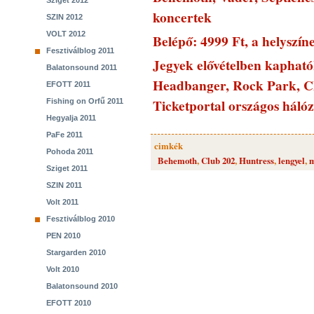
Sziget 2012
koncertek
SZIN 2012
VOLT 2012
Belépő: 4999 Ft, a helyszín
Fesztiválblog 2011
Jegyek elővételben kapha
Balatonsound 2011
Headbanger, Rock Park, CD
EFOTT 2011
Ticketportal országos háló
Fishing on Orfű 2011
Hegyalja 2011
PaFe 2011
cimkék
Pohoda 2011
Behemoth
,
Club 202
,
Huntress
,
lengyel
,
m
Sziget 2011
SZIN 2011
Volt 2011
Fesztiválblog 2010
PEN 2010
Stargarden 2010
Volt 2010
Balatonsound 2010
EFOTT 2010