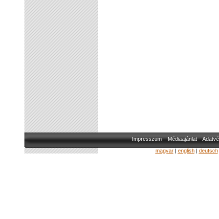
Impresszum
Médiaajánlat
Adatvé
magyar
|
english
|
deutsch