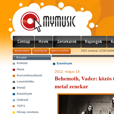
3422 zenekar 12339 letölt
Rovatok
Külföldi
Események
Hazai
2012. május 14.
Koncertbeszámoló
Behemoth, Vader: közös t
Lemezkritika
metal zenekar
Interjú
Események
Gitársuli
TOP 5
Hónap zenekara