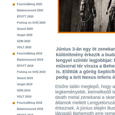
Fesztiválblog 2020
Balatonsound 2020
EFOTT 2020
Fishing on Orfű 2020
Strand 2020
Sziget 2020
SZIN 2020
VOLT 2020
Június 3-án egy öt zenekar
Fesztiválblog 2019
különítmény érkezik a buda
lengyel színtér legjobbjai
Balatonsound 2019
műsorral tér vissza a Behe
EFOTT 2019
is. Előttük a görög Septicf
Fishing on Orfű 2019
pedig a brit Nexus Inferis 
Strand 2019
Sziget 2019
Elsőre talán meglepő, hogy a
SZIN 2019
legkeményebb, kiemelkedő t
death metal zenekarai a ska
VOLT 2019
államok mellett Lengyelorszá
Fesztiválblog 2018
érkeznek. A június elején Bu
Balatonsound 2018
látogató Behemoth erre reme