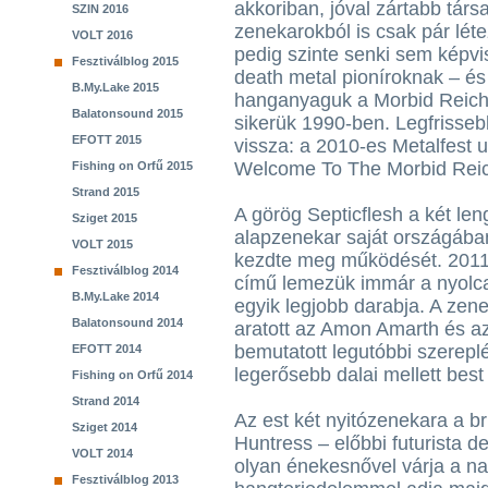
akkoriban, jóval zártabb tár
SZIN 2016
zenekarokból is csak pár lét
VOLT 2016
pedig szinte senki sem képvis
Fesztiválblog 2015
death metal pioníroknak – és
B.My.Lake 2015
hanganyaguk a Morbid Reich c
Balatonsound 2015
sikerük 1990-ben. Legfrisseb
EFOTT 2015
vissza: a 2010-es Metalfest u
Welcome To The Morbid Reic
Fishing on Orfű 2015
Strand 2015
A görög Septicflesh a két le
Sziget 2015
alapzenekar saját országába
VOLT 2015
kezdte meg működését. 2011
Fesztiválblog 2014
című lemezük immár a nyolca
B.My.Lake 2014
egyik legjobb darabja. A zen
Balatonsound 2014
aratott az Amon Amarth és az
bemutatott legutóbbi szereplé
EFOTT 2014
legerősebb dalai mellett best
Fishing on Orfű 2014
Strand 2014
Az est két nyitózenekara a br
Sziget 2014
Huntress – előbbi futurista d
VOLT 2014
olyan énekesnővel várja a na
Fesztiválblog 2013