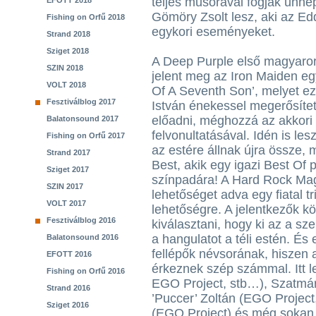
teljes műsorával fogják ünn
EFOTT 2018
Gömöry Zsolt lesz, aki az Ed
Fishing on Orfű 2018
egykori eseményeket.
Strand 2018
Sziget 2018
A Deep Purple első magyaror
SZIN 2018
jelent meg az Iron Maiden eg
VOLT 2018
Of A Seventh Son’, melyet e
Fesztiválblog 2017
István énekessel megerősítet
előadni, méghozzá az akkori 
Balatonsound 2017
felvonultatásával. Idén is les
Fishing on Orfű 2017
az estére állnak újra össze
Strand 2017
Best, akik egy igazi Best Of
Sziget 2017
színpadára! A Hard Rock Magaz
SZIN 2017
lehetőséget adva egy fiatal 
VOLT 2017
lehetőségre. A jelentkezők kö
Fesztiválblog 2016
kiválasztani, hogy ki az a sze
a hangulatot a téli estén. És
Balatonsound 2016
fellépők névsorának, hiszen
EFOTT 2016
érkeznek szép számmal. Itt l
Fishing on Orfű 2016
EGO Project, stb…), Szatmár
Strand 2016
’Puccer’ Zoltán (EGO Project
Sziget 2016
(EGO Project) és még sokan 