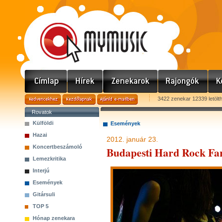
3422 zenekar 12339 letölt
Rovatok
Külföldi
Események
Hazai
2012. január 23.
Koncertbeszámoló
Budapesti Hard Rock Fa
Lemezkritika
Interjú
Események
Gitársuli
TOP 5
Hónap zenekara