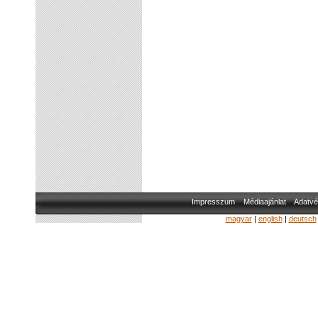
Impresszum
Médiaajánlat
Adatvé
magyar
|
english
|
deutsch