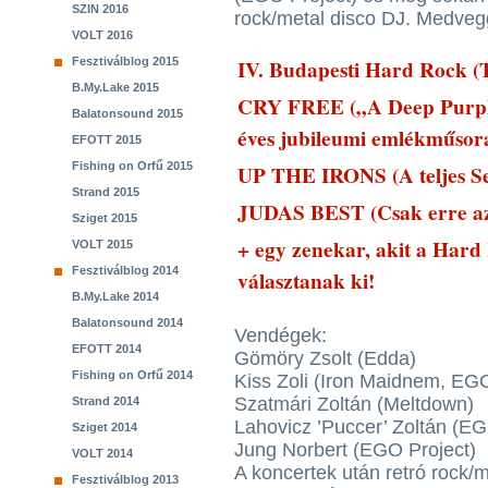
SZIN 2016
rock/metal disco DJ. Medveg
VOLT 2016
IV. Budapesti Hard Rock (T
Fesztiválblog 2015
B.My.Lake 2015
CRY FREE („A Deep Purple 
Balatonsound 2015
éves jubileumi emlékműsor
EFOTT 2015
Fishing on Orfű 2015
UP THE IRONS (A teljes Se
Strand 2015
JUDAS BEST (Csak erre az 
Sziget 2015
+ egy zenekar, akit a Har
VOLT 2015
Fesztiválblog 2014
választanak ki!
B.My.Lake 2014
Balatonsound 2014
Vendégek:
EFOTT 2014
Gömöry Zsolt (Edda)
Fishing on Orfű 2014
Kiss Zoli (Iron Maidnem, EGO 
Szatmári Zoltán (Meltdown)
Strand 2014
Lahovicz ’Puccer’ Zoltán (EGO
Sziget 2014
Jung Norbert (EGO Project)
VOLT 2014
A koncertek után retró rock/
Fesztiválblog 2013