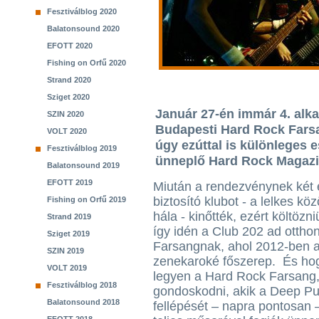
Fesztiválblog 2020
Balatonsound 2020
EFOTT 2020
Fishing on Orfű 2020
Strand 2020
Sziget 2020
Január 27-én immár 4. alk
SZIN 2020
Budapesti Hard Rock Fars
VOLT 2020
úgy ezúttal is különleges e
Fesztiválblog 2019
ünneplő Hard Rock Magazin
Balatonsound 2019
EFOTT 2019
Miután a rendezvénynek két é
biztosító klubot - a lelkes k
Fishing on Orfű 2019
hála - kinőtték, ezért költözniü
Strand 2019
így idén a Club 202 ad otthon
Sziget 2019
Farsangnak, ahol 2012-ben a 
SZIN 2019
zenekaroké főszerep. És hogy
VOLT 2019
legyen a Hard Rock Farsang, 
Fesztiválblog 2018
gondoskodni, akik a Deep Pu
Balatonsound 2018
fellépését – napra pontosan 