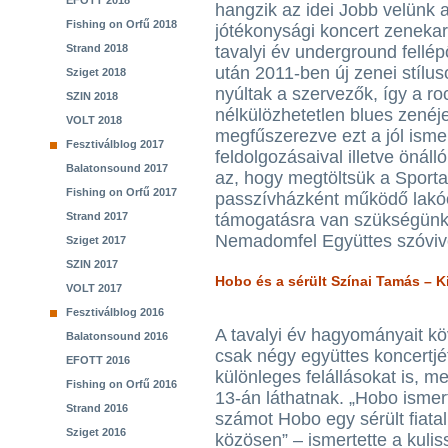
EFOTT 2018
hangzik az idei Jobb velünk a
Fishing on Orfű 2018
jótékonysági koncert zenekar
Strand 2018
tavalyi év underground fellép
után 2011-ben új zenei stílu
Sziget 2018
nyúltak a szervezők, így a r
SZIN 2018
nélkülözhetetlen blues zenéj
VOLT 2018
megfűszerezve ezt a jól ism
Fesztiválblog 2017
feldolgozásaival illetve önáll
Balatonsound 2017
az, hogy megtöltsük a Sportar
Fishing on Orfű 2017
passzívházként működő lakó
Strand 2017
támogatásra van szükségünk
Nemadomfel Együttes szóviv
Sziget 2017
SZIN 2017
Hobo és a sérült Színai Tamás – 
VOLT 2017
Fesztiválblog 2016
A tavalyi év hagyományait kö
Balatonsound 2016
csak négy együttes koncertjé
EFOTT 2016
különleges felállásokat is, 
Fishing on Orfű 2016
13-án láthatnak. „Hobo ismer
Strand 2016
számot Hobo egy sérült fiatal
Sziget 2016
közösen” – ismertette a kulis