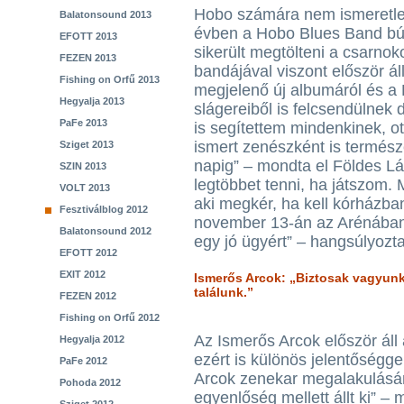
Hobo számára nem ismeretlen
Balatonsound 2013
évben a Hobo Blues Band búc
EFOTT 2013
sikerült megtölteni a csarnoko
FEZEN 2013
bandájával viszont először á
Fishing on Orfű 2013
megjelenő új albumáról és a 
Hegyalja 2013
slágereiből is felcsendülnek 
PaFe 2013
is segítettem mindenkinek, 
ismert zenészként is termész
Sziget 2013
napig” – mondta el Földes Lá
SZIN 2013
legtöbbet tenni, ha játszom.
VOLT 2013
aki megkér, ha kell kórházban
Fesztiválblog 2012
november 13-án az Arénában
Balatonsound 2012
egy jó ügyért” – hangsúlyozt
EFOTT 2012
EXIT 2012
Ismerős Arcok: „Biztosak vagyunk
találunk.”
FEZEN 2012
Fishing on Orfű 2012
Az Ismerős Arcok először áll
Hegyalja 2012
ezért is különös jelentőségg
PaFe 2012
Arcok zenekar megalakulásán
Pohoda 2012
egyenlőség mellett állt ki” –