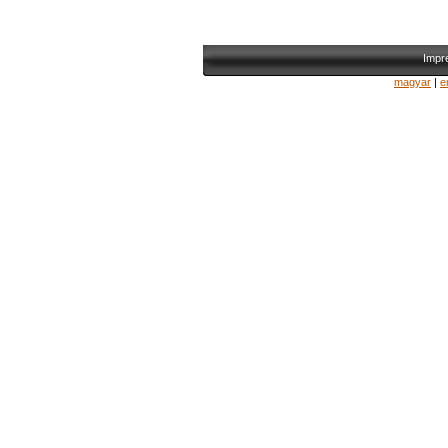
Impr
magyar
|
e