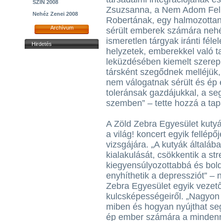
SZIN 2008
Zsuzsanna, a Nem Adom Fel A
Nehéz Zenei 2008
Robertának, egy halmozottan 
Archívum
sérült emberek számára nehéz
ismeretlen tárgyak iránti fél
Hirdetés
helyzetek, emberekkel való ta
leküzdésében kiemelt szerepü
társként szegődnek melléjük,
nem válogatnak sérült és ép 
toleránsak gazdájukkal, a se
szemben” – tette hozzá a tapa
A Zöld Zebra Egyesület kutyá
a világ! koncert egyik fellépő
vizsgájára. „A kutyák általáb
kialakulását, csökkentik a str
kiegyensúlyozottabbá és bol
enyhíthetik a depressziót” – 
Zebra Egyesület egyik vezető
kulcsképességeiről. „Nagyon f
miben és hogyan nyújthat seg
ép ember számára a mindenna