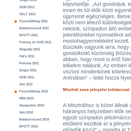
Sziget 2012
képviselője. „Azt gondoljuk, 
SZIN 2012
innen és túl élők közti egyen
VOLT 2012
úgymond egészséges, illetve 
Fesztiválblog 2011
közti nem létező különbsége
nekünk, színpadon álló ember
Balatonsound 2011
jelenlétünkkel nyomatékot a
EFOTT 2011
mostohagyermekként kezelt, 
Fishing on Orfű 2011
Büszkék vagyunk arra, hogy 
Hegyalja 2011
gondolkodó közönség (közöss
PaFe 2011
abban, hogy most is értő fül
Pohoda 2011
lelkekre találunk. Az emberi 
Sziget 2011
viszont mindenkinek köteless
Arénában” – tette hozzá Nye
SZIN 2011
Volt 2011
Misztrál zene jelnyelvi tolmáccsal
Fesztiválblog 2010
PEN 2010
A Misztrálhoz is közel állnak
Stargarden 2010
hátrányos helyzetben élők se
Volt 2010
együtt színpadon jeltolmácc
Balatonsound 2010
elsőként kezdtük el a jelnyel
EFOTT 2010
előadók közül” – mondta el Tö