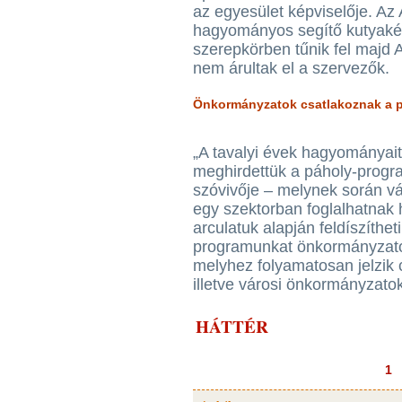
az egyesület képviselője. A
hagyományos segítő kutyaké
szerepkörben tűnik fel majd 
nem árultak el a szervezők.
Önkormányzatok csatlakoznak a 
„A tavalyi évek hagyományait
meghirdettük a páholy-prog
szóvivője – melynek során vá
egy szektorban foglalhatnak h
arculatuk alapján feldíszíthe
programunkat önkormányzato
melyhez folyamatosan jelzik 
illetve városi önkormányzato
HÁTTÉR
1