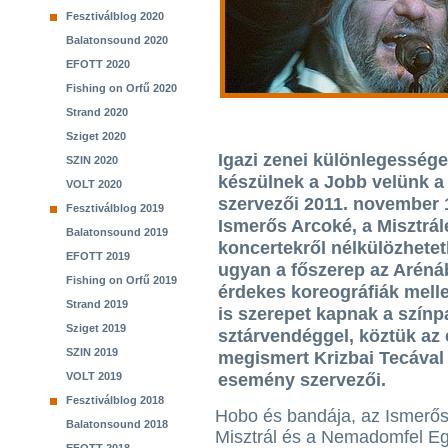
Fesztiválblog 2020
Balatonsound 2020
EFOTT 2020
Fishing on Orfű 2020
Strand 2020
Sziget 2020
Igazi zenei különlegesség
SZIN 2020
készülnek a Jobb velünk a 
VOLT 2020
szervezői 2011. november 1
Fesztiválblog 2019
Ismerős Arcoké, a Misztrál
Balatonsound 2019
koncertekről nélkülözhete
EFOTT 2019
ugyan a főszerep az Aréná
Fishing on Orfű 2019
érdekes koreográfiák mell
Strand 2019
is szerepet kapnak a szín
Sziget 2019
sztárvendéggel, köztük az
SZIN 2019
megismert Krizbai Tecával 
VOLT 2019
esemény szervezői.
Fesztiválblog 2018
Hobo és bandája, az Ismerős
Balatonsound 2018
Misztrál és a Nemadomfel Eg