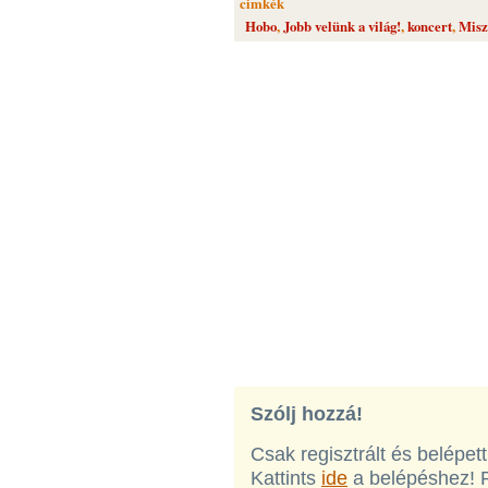
cimkék
Hobo
,
Jobb velünk a világ!
,
koncert
,
Misz
Szólj hozzá!
Csak regisztrált és belépet
Kattints
ide
a belépéshez! 