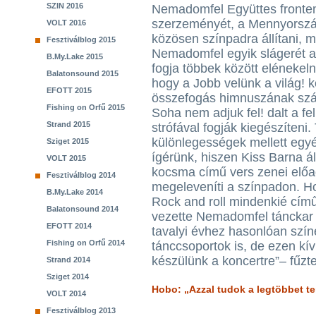
SZIN 2016
Nemadomfel Együttes fronte
szerzeményét, a Mennyország
VOLT 2016
közösen színpadra állítani, 
Fesztiválblog 2015
Nemadomfel egyik slágerét a
B.My.Lake 2015
fogja többek között elénekeln
Balatonsound 2015
hogy a Jobb velünk a világ! 
EFOTT 2015
összefogás himnuszának szá
Fishing on Orfű 2015
Soha nem adjuk fel! dalt a fel
Strand 2015
strófával fogják kiegészíteni
különlegességek mellett egyé
Sziget 2015
ígérünk, hiszen Kiss Barna á
VOLT 2015
kocsma című vers zenei előad
Fesztiválblog 2014
megeleveníti a színpadon. H
B.My.Lake 2014
Rock and roll mindenkié cím
Balatonsound 2014
vezette Nemadomfel tánckar k
EFOTT 2014
tavalyi évhez hasonlóan szín
Fishing on Orfű 2014
tánccsoportok is, de ezen k
készülünk a koncertre”– fűzt
Strand 2014
Sziget 2014
Hobo: „Azzal tudok a legtöbbet te
VOLT 2014
Fesztiválblog 2013