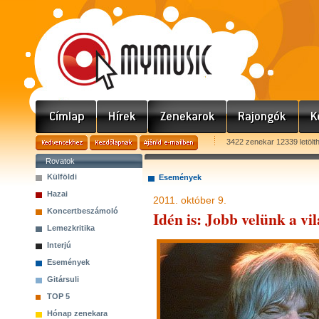
3422 zenekar 12339 letölt
Rovatok
Külföldi
Események
Hazai
2011. október 9.
Koncertbeszámoló
Idén is: Jobb velünk a vil
Lemezkritika
Interjú
Események
Gitársuli
TOP 5
Hónap zenekara