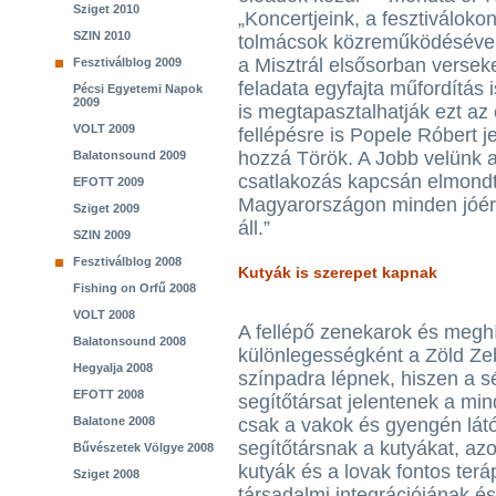
Sziget 2010
„Koncertjeink, a fesztiváloko
SZIN 2010
tolmácsok közreműködésével 
a Misztrál elsősorban verseke
Fesztiválblog 2009
feladata egyfajta műfordítás i
Pécsi Egyetemi Napok
2009
is megtapasztalhatják ezt az
VOLT 2009
fellépésre is Popele Róbert j
hozzá Török. A Jobb velünk 
Balatonsound 2009
csatlakozás kapcsán elmondt
EFOTT 2009
Magyarországon minden jóér
Sziget 2009
áll.”
SZIN 2009
Fesztiválblog 2008
Kutyák is szerepet kapnak
Fishing on Orfű 2008
VOLT 2008
A fellépő zenekarok és meghí
Balatonsound 2008
különlegességként a Zöld Zeb
Hegyalja 2008
színpadra lépnek, hiszen a s
EFOTT 2008
segítőtársat jelentenek a m
Balatone 2008
csak a vakok és gyengén lát
segítőtársnak a kutyákat, az
Bűvészetek Völgye 2008
kutyák és a lovak fontos terá
Sziget 2008
társadalmi integrációjának és