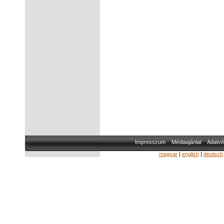
Impresszum
Médiaajánlat
Adatvé
magyar
|
english
|
deutsch