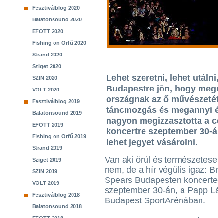
Fesztiválblog 2020
Balatonsound 2020
EFOTT 2020
Fishing on Orfű 2020
Strand 2020
Sziget 2020
Lehet szeretni, lehet utálni
SZIN 2020
Budapestre jön, hogy meg
VOLT 2020
országnak az ő művészetét,
Fesztiválblog 2019
táncmozgás és megannyi ér
Balatonsound 2019
nagyon megizzasztotta a ce
EFOTT 2019
koncertre szeptember 30-án
Fishing on Orfű 2019
lehet jegyet vásárolni.
Strand 2019
Van aki örül és természetese
Sziget 2019
nem, de a hír végülis igaz: Br
SZIN 2019
Spears Budapesten koncerte
VOLT 2019
szeptember 30-án, a Papp L
Fesztiválblog 2018
Budapest SportArénában.
Balatonsound 2018