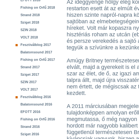
EFOTT 2018
Az ideggyenge hölgy elég k
restarton esett át az elmúlt 
Fishing on Orfű 2018
hiszen szinte napról-napra k
Strand 2018
sajtóban az elmebetegségeirő
Sziget 2018
híreket. Volt már kopaszra ny
SZIN 2018
hisztériás roham az utcán (eb
VOLT 2018
és persze verekedés a sajtó á
Fesztiválblog 2017
tegyük a szívünkre a kezünke
Balatonsound 2017
Amúgy Britney természetesen
Fishing on Orfű 2017
elvált, majd a gyerekeit is e
Strand 2017
szar az élet, de ő, az igazi 
Sziget 2017
talpra állt, majd újra vissza
SZIN 2017
nem értett, de mégiscsak az t
VOLT 2017
kezdett.
Fesztiválblog 2016
Balatonsound 2016
A 2011 márciusában megjele
tulajdonképpen amolyan erő
EFOTT 2016
megmutassa, ő még nagyon is
Fishing on Orfű 2016
hordott már nagyobb kalibert 
Strand 2016
függetlenül természetesen Br
Sziget 2016
kíváncsiak vagyunk, hiszen a