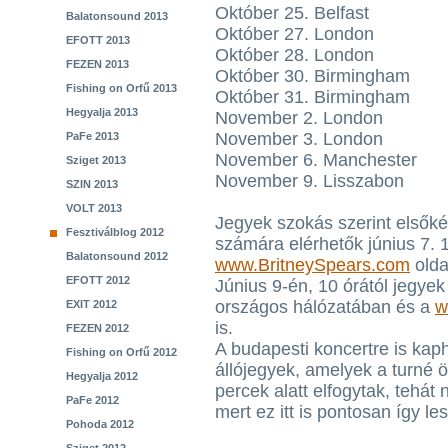
Október 25. Belfast
Balatonsound 2013
Október 27. London
EFOTT 2013
Október 28. London
FEZEN 2013
Október 30. Birmingham
Fishing on Orfű 2013
Október 31. Birmingham
Hegyalja 2013
November 2. London
November 3. London
PaFe 2013
November 6. Manchester
Sziget 2013
November 9. Lisszabon
SZIN 2013
VOLT 2013
Jegyek szokás szerint elsőkén
Fesztiválblog 2012
számára elérhetők június 7. 1
Balatonsound 2012
www.BritneySpears.com
olda
EFOTT 2012
Június 9-én, 10 órától jegye
országos hálózatában és a
w
EXIT 2012
is.
FEZEN 2012
A budapesti koncertre is kaph
Fishing on Orfű 2012
állójegyek, amelyek a turné 
Hegyalja 2012
percek alatt elfogytak, tehát 
PaFe 2012
mert ez itt is pontosan így les
Pohoda 2012