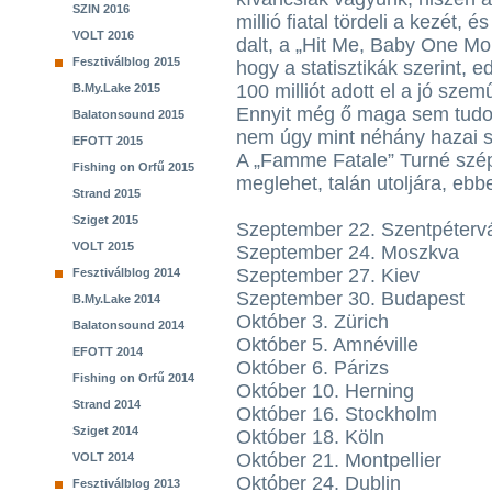
SZIN 2016
millió fiatal tördeli a kezét, 
VOLT 2016
dalt, a „Hit Me, Baby One Mo
Fesztiválblog 2015
hogy a statisztikák szerint, 
100 milliót adott el a jó sz
B.My.Lake 2015
Ennyit még ő maga sem tudott
Balatonsound 2015
nem úgy mint néhány hazai 
EFOTT 2015
A „Famme Fatale” Turné szép h
Fishing on Orfű 2015
meglehet, talán utoljára, eb
Strand 2015
Sziget 2015
Szeptember 22. Szentpéterv
VOLT 2015
Szeptember 24. Moszkva
Szeptember 27. Kiev
Fesztiválblog 2014
Szeptember 30. Budapest
B.My.Lake 2014
Október 3. Zürich
Balatonsound 2014
Október 5. Amnéville
EFOTT 2014
Október 6. Párizs
Fishing on Orfű 2014
Október 10. Herning
Strand 2014
Október 16. Stockholm
Sziget 2014
Október 18. Köln
Október 21. Montpellier
VOLT 2014
Október 24. Dublin
Fesztiválblog 2013