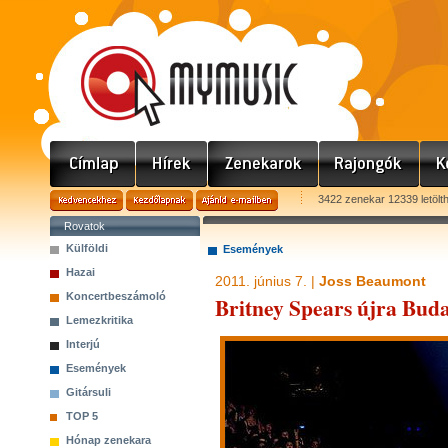
3422 zenekar 12339 letölt
Rovatok
Külföldi
Események
Hazai
2011. június 7. |
Joss Beaumont
Koncertbeszámoló
Britney Spears újra Buda
Lemezkritika
Interjú
Események
Gitársuli
TOP 5
Hónap zenekara