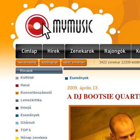
3422 zenekar 12339 letölt
Rovatok
Külföldi
Események
Hazai
2009. április 13.
Koncertbeszámoló
A DJ BOOTSIE QUARTE
Lemezkritika
Interjú
Események
Gitársuli
TOP 5
Hónap zenekara