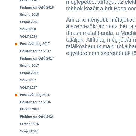
EFOTT 2018
meglepetést tartogat az elek
Fishing on Orfű 2018
többek között a brit Basemen
Strand 2018
Ám a keményebb műfajokat k
Sziget 2018
a szervezők: az 1992-ben alak
SZIN 2018
thrash metal banda, a Machin
VOLT 2018
találjuk. Állítólag még jópár
Fesztiválblog 2017
találkozhatunk majd Tokajban
Balatonsound 2017
egyelőre nem szeretnének t
Fishing on Orfű 2017
Strand 2017
Sziget 2017
SZIN 2017
VOLT 2017
Fesztiválblog 2016
Balatonsound 2016
EFOTT 2016
Fishing on Orfű 2016
Strand 2016
Sziget 2016