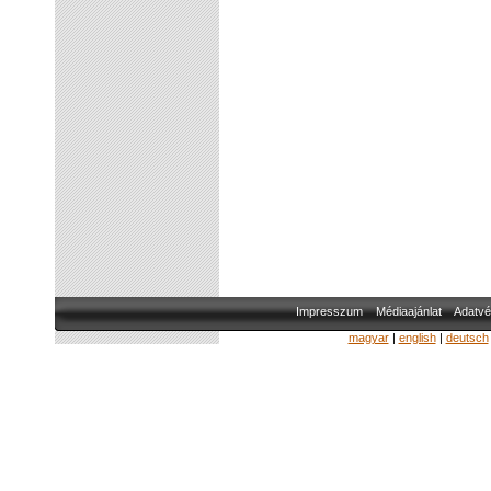
Impresszum
Médiaajánlat
Adatvé
magyar
|
english
|
deutsch