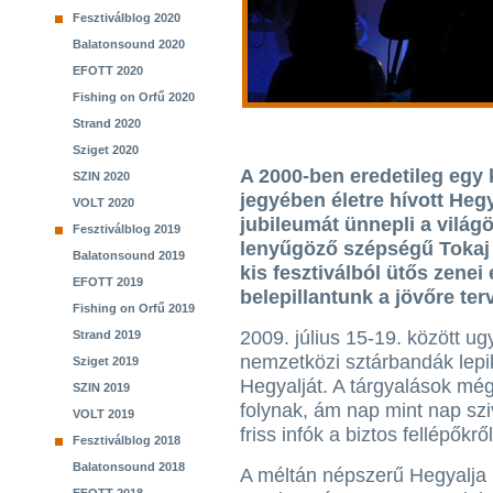
Fesztiválblog 2020
Balatonsound 2020
EFOTT 2020
Fishing on Orfű 2020
Strand 2020
Sziget 2020
A 2000-ben eredetileg egy
SZIN 2020
jegyében életre hívott Hegy
VOLT 2020
jubileumát ünnepli a világ
Fesztiválblog 2019
lenyűgöző szépségű Tokaj h
Balatonsound 2019
kis fesztiválból ütős zene
EFOTT 2019
belepillantunk a jövőre terv
Fishing on Orfű 2019
2009. július 15-19. között ug
Strand 2019
nemzetközi sztárbandák lepik
Sziget 2019
Hegyalját. A tárgyalások mé
SZIN 2019
folynak, ám nap mint nap szi
VOLT 2019
friss infók a biztos fellépőkről
Fesztiválblog 2018
Balatonsound 2018
A méltán népszerű Hegyalja 