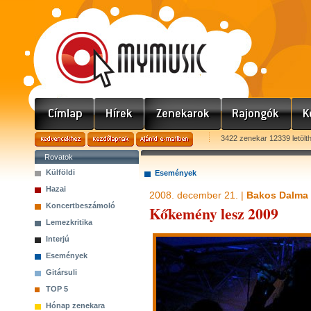
3422 zenekar 12339 letölt
Rovatok
Külföldi
Események
Hazai
2008. december 21. |
Bakos Dalma
Koncertbeszámoló
Kőkemény lesz 2009
Lemezkritika
Interjú
Események
Gitársuli
TOP 5
Hónap zenekara