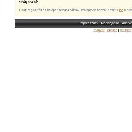
Szólj hozzá!
Csak regisztrált és belépett felhasználóink szólhatnak hozzá. Kattints
ide
a bel
Impresszum
Médiaajánlat
Adatvé
magyar
|
english
|
deutsch