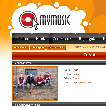
3422 zenekar 12339 letölt
Fun10
Zenekar profil
Műfaj:
POP
Stílus:
Funky
Város:
Szeged
Web:
http://www.fun10.hu
Blogbejegyzés