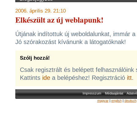
2006. április 29. 21:10
Elkészült az új weblapunk!
Útjának indítottuk új weboldalunkat, immár 
Jó szórakozást kívánunk a látogatóknak!
Szólj hozzá!
Csak regisztrált és belépett felhasználóink
Kattints
ide
a belépéshez! Regisztráció
itt
.
Impresszum
Médiaajánlat
Adatvé
magyar
|
english
|
deutsch