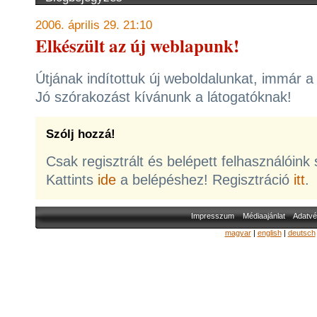
2006. április 29. 21:10
Elkészült az új weblapunk!
Útjának indítottuk új weboldalunkat, immár 
Jó szórakozást kívánunk a látogatóknak!
Szólj hozzá!
Csak regisztrált és belépett felhasználóink
Kattints
ide
a belépéshez! Regisztráció
itt
.
Impresszum
Médiaajánlat
Adatvé
magyar
|
english
|
deutsch