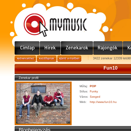
3422 zenekar 12339 letölt
Fun10
Zenekar profil
Műfaj:
POP
Stílus:
Funky
Város:
Szeged
Web:
http://www.fun10.hu
Blogbejegyzés