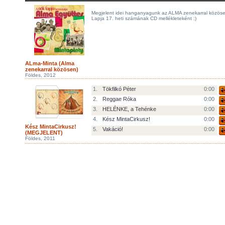
Megjelent idei hanganyagunk az ALMA zenekarral közös
Lapja 17. heti számának CD mellékleteként :)
ALma-Minta (Alma
zenekarral közösen)
Földes, 2012
1.
Tökfilkó Péter
0:00
2.
Reggae Róka
0:00
3.
HELÉNKE, a Tehénke
0:00
4.
Kész MintaCirkusz!
0:00
Kész MintaCirkusz!
5.
Vakáció!
0:00
(MEGJELENT)
Földes, 2011