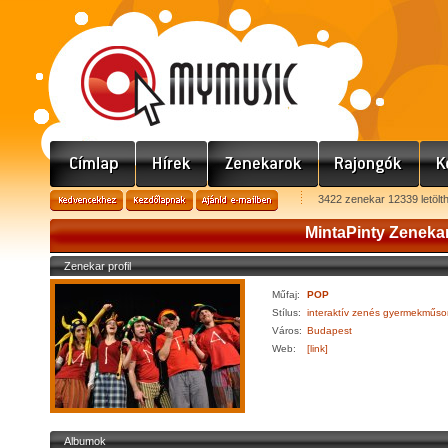
3422 zenekar 12339 letölt
MintaPinty Zeneka
Zenekar profil
Műfaj:
POP
Stílus:
interaktív zenés gyermekműso
Város:
Budapest
Web:
[link]
Albumok