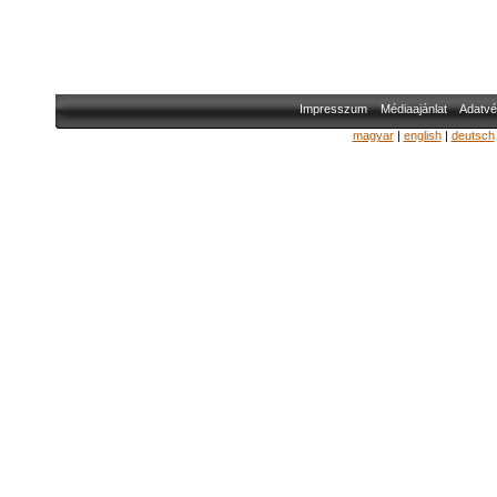
Impresszum
Médiaajánlat
Adatvé
magyar
|
english
|
deutsch