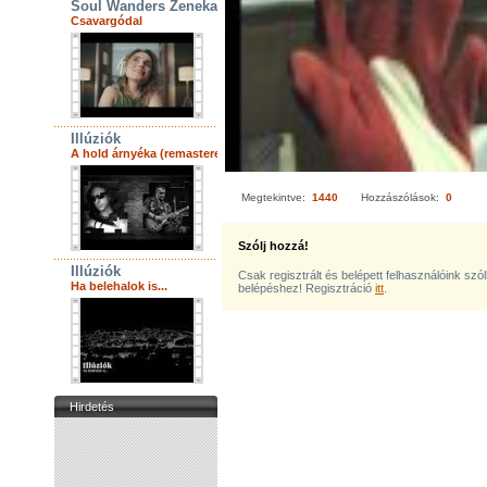
Soul Wanders Zenekar
Csavargódal
Illúziók
A hold árnyéka (remastered)
Megtekintve:
1440
Hozzászólások:
0
Szólj hozzá!
Illúziók
Csak regisztrált és belépett felhasználóink szó
Ha belehalok is...
belépéshez! Regisztráció
itt
.
Hirdetés