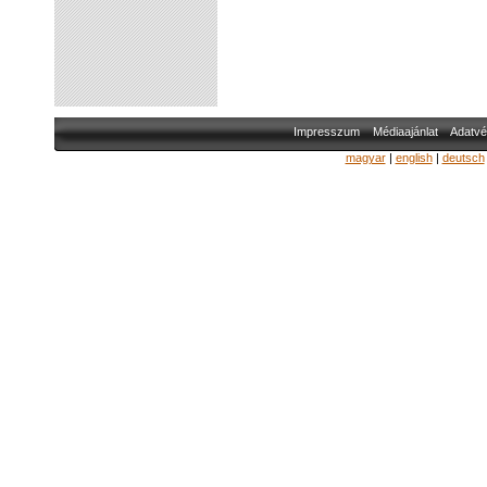
Impresszum
Médiaajánlat
Adatvé
magyar
|
english
|
deutsch