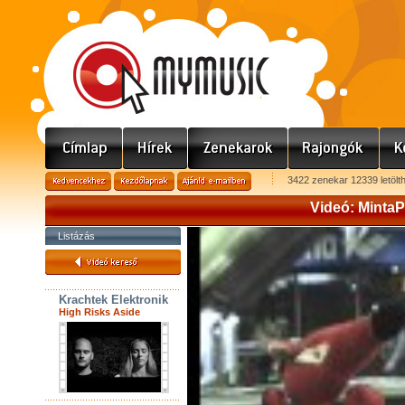
3422 zenekar 12339 letölt
Videó: MintaP
Listázás
Krachtek Elektronik
High Risks Aside