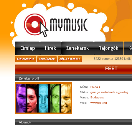
3422 zenekar 12339 letölt
FEET
Zenekar profil
Műfaj:
HEAVY
Stílus:
grunge metál rock egyveleg
Város:
Budapest
Web:
www.feet.hu
Albumok