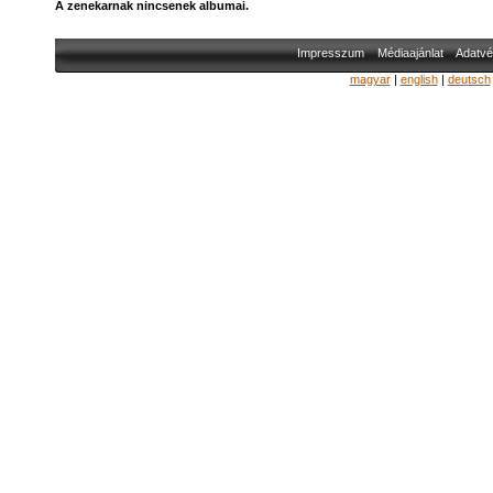
A zenekarnak nincsenek albumai.
Impresszum
Médiaajánlat
Adatvé
magyar
|
english
|
deutsch