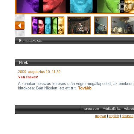
Bemutatkozás
Hírek
2009. augusztus 10. 11:32
Van énekes!
A zenekar hosszas keresés után végre megállapodott, az énekesi 
birtokosa: Bán Nikolett lett ett tt t.
Tovább
Impresszum
Médiaajánlat
Adatvé
magyar
|
english
|
deutsch