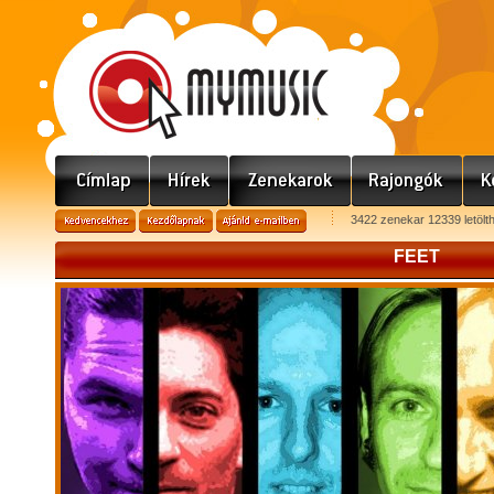
3422 zenekar 12339 letölt
FEET