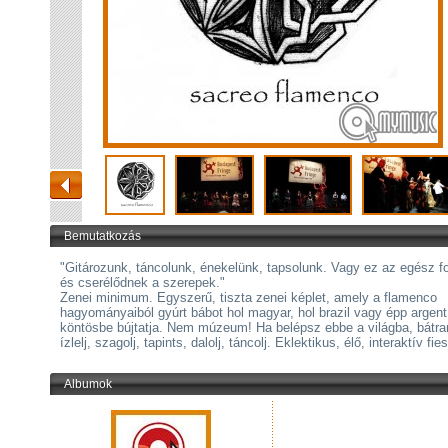
Bemutatkozás
"Gitározunk, táncolunk, énekelünk, tapsolunk. Vagy ez az egész f
és cserélődnek a szerepek."
Zenei minimum. Egyszerű, tiszta zenei képlet, amely a flamenco
hagyományaiból gyúrt bábot hol magyar, hol brazil vagy épp argent
köntösbe bújtatja. Nem múzeum! Ha belépsz ebbe a világba, bátra
ízlelj, szagolj, tapints, dalolj, táncolj. Eklektikus, élő, interaktív fi
Albumok