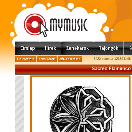
3422 zenekar 12339 letölt
Sacreo Flamenco
S