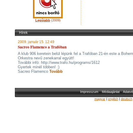
Legújabb
(2009)
Hírek
2009. január 15. 12:49
Sacreo Flamenco a Trafóban
A klub 906 keretein belül lépünk fel a Trafóban 21-én este a Bohe
Orkestra nevű zenekarral együtt!
További infó: http://www.trafo.hu/programs/1612
Gyertek minél többen! :)
Sacreo Flamenco
Tovább
Impresszum
Médiaajánlat
Adatvé
magyar
|
english
|
deutsch