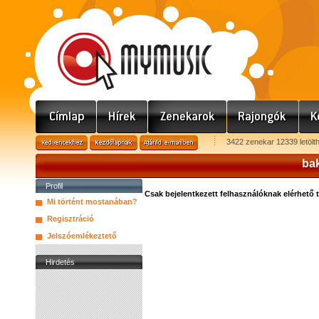
3422 zenekar 12339 letölt
bak
Profil
Csak bejelentkezett felhasználóknak elérhető 
Mi történt mostanában?
Regisztráció
Jelszóemlékeztető
Hirdetés