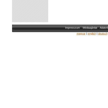
Impresszum
Médiaajánlat
Adatvé
magyar
|
english
|
deutsch