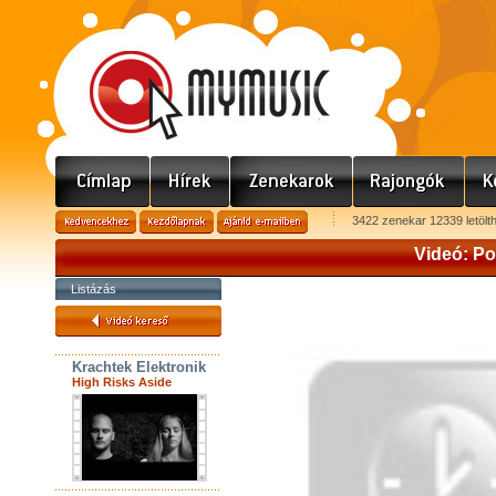
3422 zenekar 12339 letölt
Videó: Po
Listázás
Krachtek Elektronik
High Risks Aside