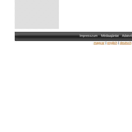
Impresszum
Médiaajánlat
Adatvé
magyar
|
english
|
deutsch