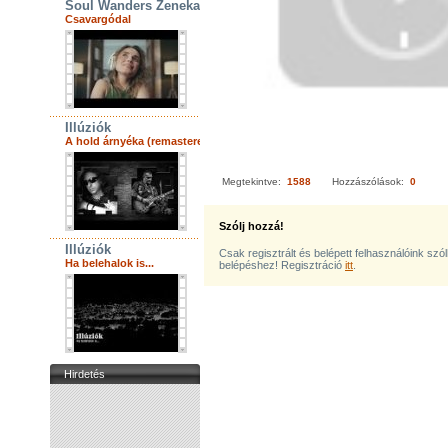
Soul Wanders Zenekar
Csavargódal
Illúziók
A hold árnyéka (remastered)
Megtekintve:
1588
Hozzászólások:
0
Szólj hozzá!
Illúziók
Csak regisztrált és belépett felhasználóink szó
Ha belehalok is...
belépéshez! Regisztráció
itt
.
Hirdetés