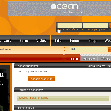
Felhasználó létrehozása
Elfelejtett jelszó
Meg
hető zene
Koncertidőpontok
Utoljára frissítve: 2
Nincs meghirdetett koncert
Hallgasd a zenénket!
Popsecret - Sultan of Swing
Zenekar profil