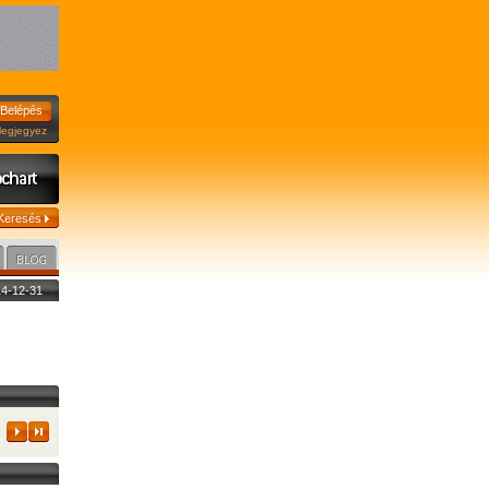
jegyez
014-12-31