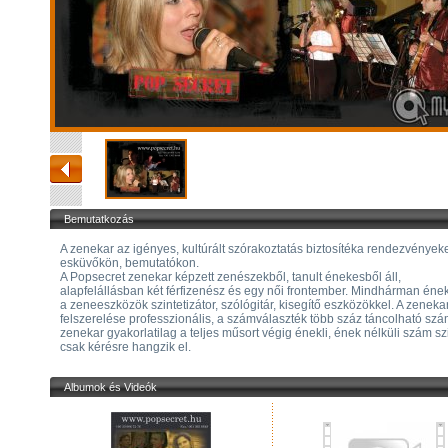
Bemutatkozás
A zenekar az igényes, kultúrált szórakoztatás biztosítéka rendezvények
esküvőkön, bemutatókon.
A Popsecret zenekar képzett zenészekből, tanult énekesből áll,
alapfelállásban két férfizenész és egy női frontember. Mindhárman éne
a zeneeszközök szintetizátor, szólógitár, kisegítő eszközökkel. A zeneka
felszerelése professzionális, a számválaszték több száz táncolható szá
zenekar gyakorlatilag a teljes műsort végig énekli, ének nélküli szám sz
csak kérésre hangzik el.
Albumok és Videók