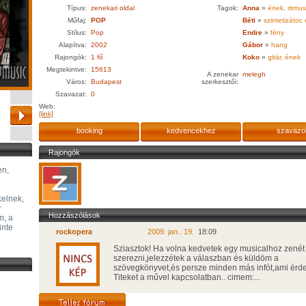
Típus:
zenekari oldal
Tagok:
Anna
»
ének, ritmus
Műfaj:
POP
Béti
»
szintetizátor,
Stílus:
Pop
Endre
»
fény
Alapítva:
2002
Gábor
»
hang
Rajongók:
1 fő
Koko
»
gitár, ének
Megtekintve:
15613
A zenekar
melegh
Város:
Budapest
szerkesztői:
Szavazat:
0
Web:
[link]
booking
kedvencekhez
szavazo
Rajongók
en,
kelnek,
r
Hozzászólások
m, a
inte
rockopera
2009. jan.. 19.
18:09
Sziasztok! Ha volna kedvetek egy musicalhoz zenét
szerezni,jelezzétek a válaszban és küldöm a
szövegkönyvet,és persze minden más infót,ami érd
Titeket a művel kapcsolatban.. cimem:...