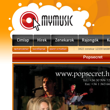
3422 zenekar 12339 letölt
Popsecret