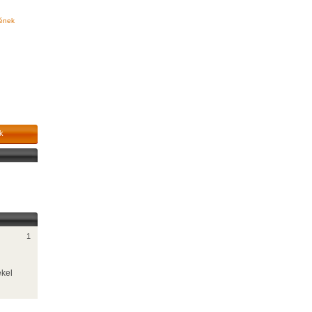
 ének
k
1
ekel