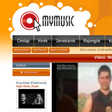
3422 zenekar 12339 letölt
Videó: Mr
Listázás
Krachtek Elektronik
High Risks Aside