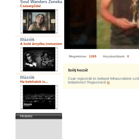
Soul Wanders Zenekar
Csavargódal
Illúziók
A hold árnyéka (remastered)
Megtekintve:
1265
Hozzászólások:
0
Szólj hozzá!
Illúziók
Csak regisztrált és belépett felhasználóink szó
Ha belehalok is...
belépéshez! Regisztráció
itt
.
Hirdetés