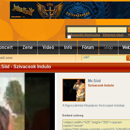
Felhasználó létrehozása
Elfelejtett jelszó
Meg
hető zene
.Siid - Szivacsok Indulo
Mr.Siid
Szivacsok Indulo
A Ngyszalontai Kispalyas focicsapat induloja
Embed szöveg