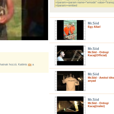
Mr.Siid
Egy Allat!
Mr.Siid
Mr.Siid - Ordogi
Kacaj(Official)
lhatnak hozzá. Kattints
ide
a
Mr.Siid
Mr.Siid - Amitol tilt
anyad
Mr.Siid
Mr.Siid - Ordogi
Kacaj(trailer)