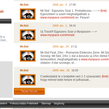
Mr.Siid
2009. jún.. 5.
17:09
Mr.Siid - Egyszeru Szar 1. Probalkozas ------>
[link]
al)
Egeszeben a szam meghallgathato a
www.myspace.com/mrsiid
en. Peace!
Mr.Siid
2009. jún.. 1.
18:16
Uj Track!!! Egyszeru Szar a Myspacen----->
www.myspace.com/mrsiid
ni a
 2arc,
Mr.Siid
2009. ápr.. 24.
17:11
Mr.Siid Feat. 2Arc - Romaniai Eleterzes Zene: Mr.Sii
Szoveg: Mr.Siid, 2Arc 1 dal a keszulo uj 2Arc illetve 
lemezekbol, meghallgathato a
www.myspace.com/mr
oldalon. A dal szovege, el...
Mr.Siid
2009. febr.. 28.
16:03
Csekkoljatok le s bokjetek ram 1-1 szavazatot.
[link]
hogy minnel tobb helyre el juthassak...
delem
Felhasználási Feltételek
Sitemap
Segítség