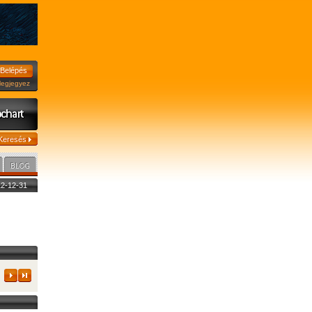
jegyez
012-12-31