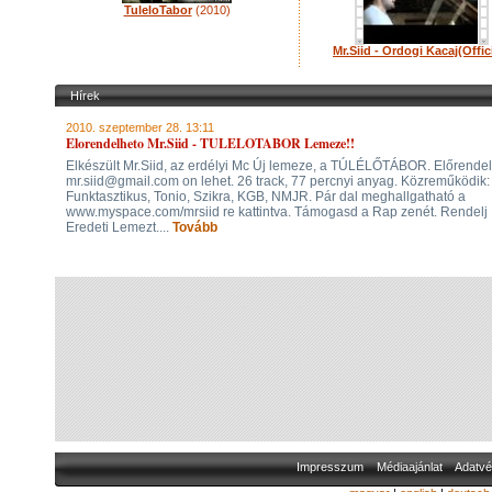
TuleloTabor
(2010)
Mr.Siid - Ordogi Kacaj(Offici
Hírek
2010. szeptember 28. 13:11
Elorendelheto Mr.Siid - TULELOTABOR Lemeze!!
Elkészült Mr.Siid, az erdélyi Mc Új lemeze, a TÚLÉLŐTÁBOR. Előrendel
mr.siid@gmail.com on lehet. 26 track, 77 percnyi anyag. Közreműködik:
Funktasztikus, Tonio, Szikra, KGB, NMJR. Pár dal meghallgatható a
www.myspace.com/mrsiid re kattintva. Támogasd a Rap zenét. Rendelj
Eredeti Lemezt....
Tovább
Impresszum
Médiaajánlat
Adatvé