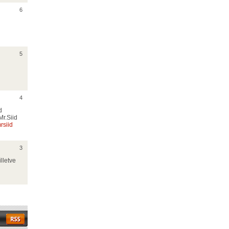
6
5
4
d
Mr.Siid
siid
3
illetve