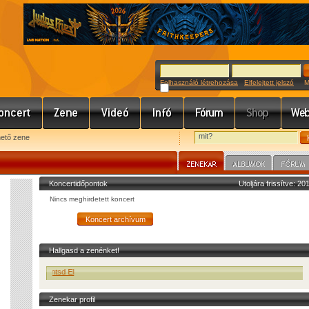
Felhasználó létrehozása
Elfelejtett jelszó
Meg
hető zene
Koncertidőpontok
Utoljára frissítve: 2
Nincs meghirdetett koncert
Hallgasd a zenénket!
Mr.Siid - Dontsd El
Zenekar profil