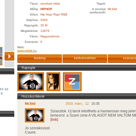
Típus:
zenekari oldal
Tagok:
Műfaj:
HIPHOP
A zenekar
Mr.Siid
szerkesztői:
Stílus:
Hip Hop/ Rap/ R&B
Alapítva:
2004
Rajongók:
30 fő
Megtekintve:
13876
Város:
Nagyszalonta
Szavazat:
0
Web:
www.mrsiid.hu
booking
kedvencekhez
szavazo
Rajongók
 ez az
 a
Hozzászólások
Mr.Siid
2010. márc.. 12.
15:35
Sziasztok. Uj tarck letoltheto a hamarosan meg jele
lemezrol. a Szam cime A VILAGOT NEM VALTOM M
[link]
Jo szorakozast.
Csumi.