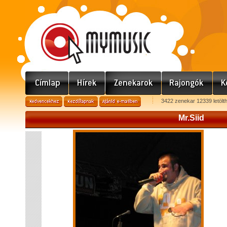
3422 zenekar 12339 letölt
Mr.Siid