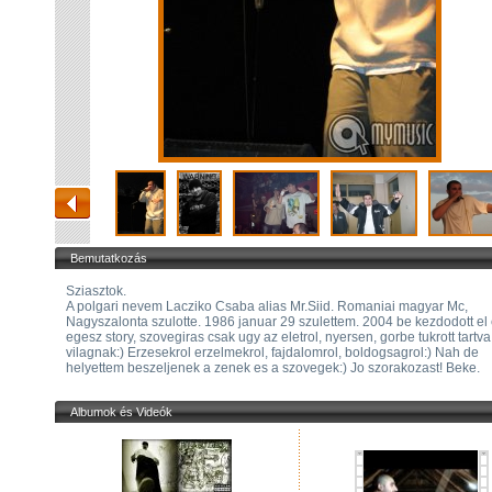
Bemutatkozás
Sziasztok.
A polgari nevem Lacziko Csaba alias Mr.Siid. Romaniai magyar Mc,
Nagyszalonta szulotte. 1986 januar 29 szulettem. 2004 be kezdodott el
egesz story, szovegiras csak ugy az eletrol, nyersen, gorbe tukrott tartva
vilagnak:) Erzesekrol erzelmekrol, fajdalomrol, boldogsagrol:) Nah de
helyettem beszeljenek a zenek es a szovegek:) Jo szorakozast! Beke.
Albumok és Videók