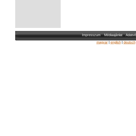
Impresszum
Médiaajánlat
Adatvé
magyar
|
english
|
deutsch