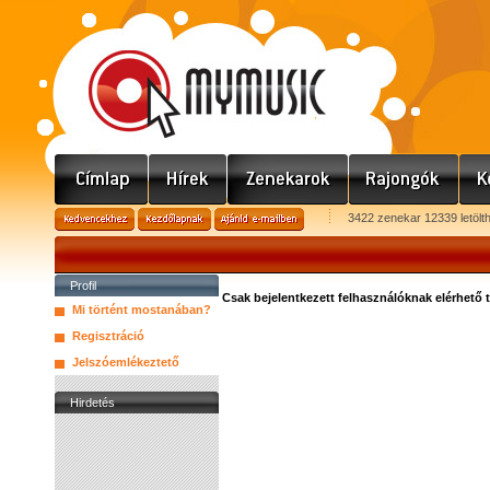
3422 zenekar 12339 letölt
Profil
Csak bejelentkezett felhasználóknak elérhető 
Mi történt mostanában?
Regisztráció
Jelszóemlékeztető
Hirdetés