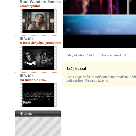
Soul Wanders Zenekar
Csavargódal
Illúziók
A hold árnyéka (remastered)
Megtekintve:
1423
Hozzászólások:
0
Szólj hozzá!
Illúziók
Csak regisztrált és belépett felhasználóink szó
Ha belehalok is...
belépéshez! Regisztráció
itt
.
Hirdetés