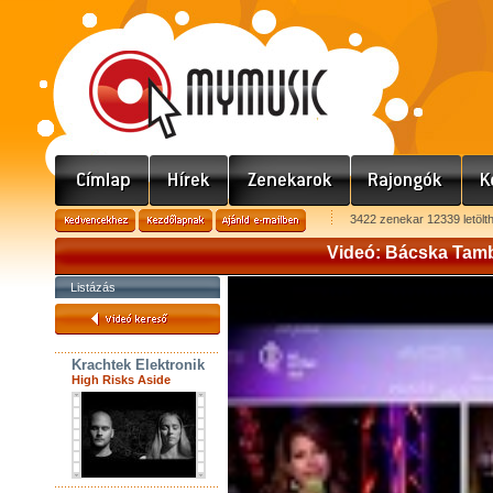
3422 zenekar 12339 letölt
Videó: Bácska Tamb
Listázás
Krachtek Elektronik
High Risks Aside