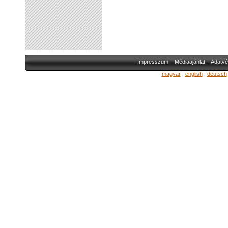
Impresszum
Médiaajánlat
Adatvé
magyar
|
english
|
deutsch