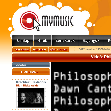
3422 zenekar 12339 letölt
Videó: Phi
Listázás
Krachtek Elektronik
High Risks Aside