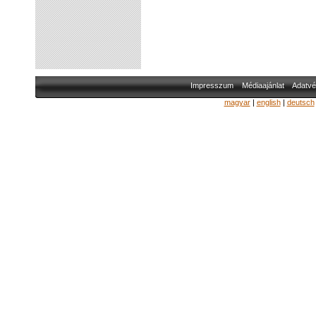
Impresszum
Médiaajánlat
Adatvé
magyar
|
english
|
deutsch