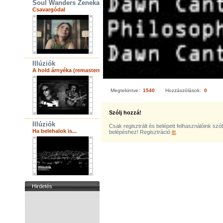
Soul Wanders Zenekar
Csavargódal
Illúziók
A hold árnyéka (remastered)
Megtekintve:
1540
Hozzászólások:
0
Szólj hozzá!
Illúziók
Csak regisztrált és belépett felhasználóink szó
Ha belehalok is...
belépéshez! Regisztráció
itt
.
Hirdetés