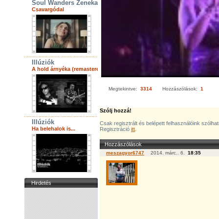
Soul Wanders Zenekar
Csavargódal
Illúziók
A hold árnyéka (remastered)
Megtekintve:
3314
Hozzászólások:
1
Szólj hozzá!
Illúziók
Csak regisztrált és belépett felhasználóink szólha
Ha belehalok is...
Regisztráció
itt
.
Hozzászólások
meszagyor6747
2014. márc.. 6.
18:35
Hirdetés