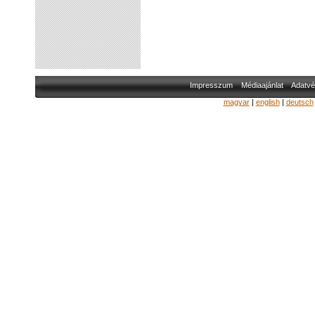
Impresszum
Médiaajánlat
Adatvé
magyar
|
english
|
deutsch