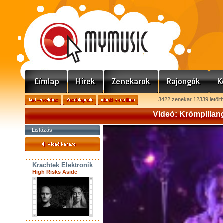
3422 zenekar 12339 letölt
Videó: Krómpillangó
Listázás
Krachtek Elektronik
High Risks Aside