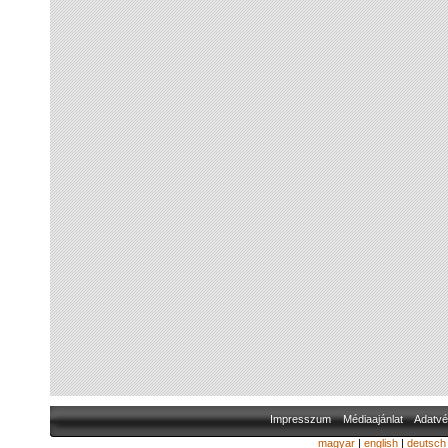
Impresszum
Médiaajánlat
Adatvé
magyar
|
english
|
deutsch