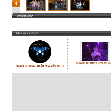
Bemutatkozás
Albumok és Videók
Ki lakik fölöttem (live on A
Neked is lehet... (még készülőben :) )