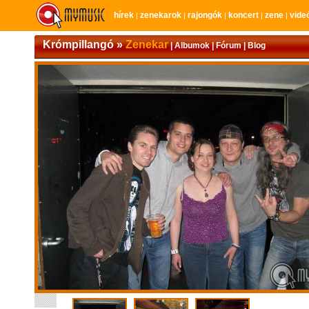
hírek
zenekarok
rajongók
koncert
zene
vide
|
|
|
|
|
Krómpillangó »
Zenekar
|
Albumok
|
Fórum
|
Blog