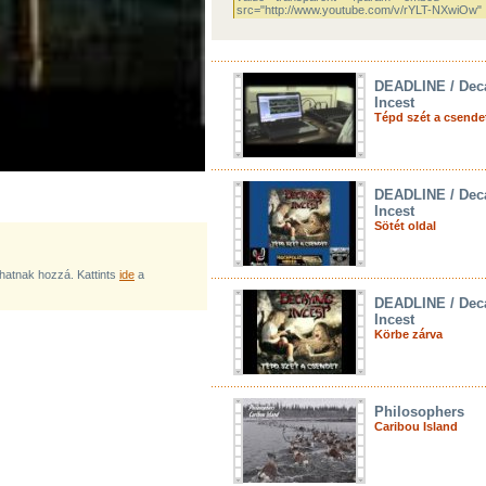
DEADLINE / Dec
Incest
Tépd szét a csende
DEADLINE / Dec
Incest
Sötét oldal
lhatnak hozzá. Kattints
ide
a
DEADLINE / Dec
Incest
Körbe zárva
Philosophers
Caribou Island