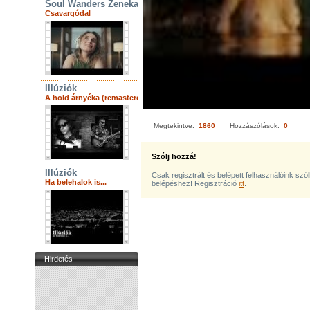
Soul Wanders Zenekar
Csavargódal
Illúziók
A hold árnyéka (remastered)
Megtekintve:
1860
Hozzászólások:
0
Szólj hozzá!
Illúziók
Csak regisztrált és belépett felhasználóink szó
Ha belehalok is...
belépéshez! Regisztráció
itt
.
Hirdetés