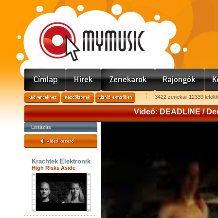
3422 zenekar 12339 letölt
Videó: DEADLINE / Dec
Listázás
Krachtek Elektronik
High Risks Aside