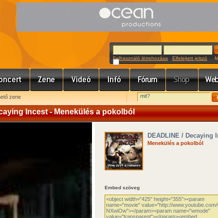
Felhasználó létrehozása
Elfelejtett jelszó
Meg
hető zene
aying Incest - Menekülés a pokolból
DEADLINE / Decaying I
Menekülés a pokolból
Embed szöveg