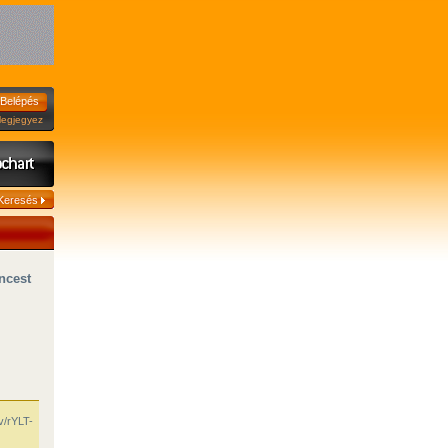
jegyez
ncest