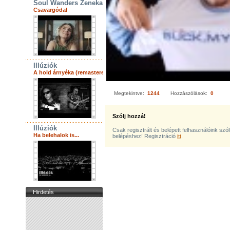
Soul Wanders Zenekar
Csavargódal
Illúziók
A hold árnyéka (remastered)
Megtekintve:
1244
Hozzászólások:
0
Szólj hozzá!
Illúziók
Csak regisztrált és belépett felhasználóink szó
Ha belehalok is...
belépéshez! Regisztráció
itt
.
Hirdetés