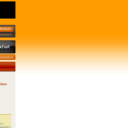
jegyez
tikus