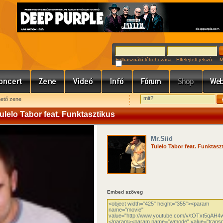
Felhasználó létrehozása
Elfelejtett jelszó
Meg
hető zene
Tulelo Tabor feat. Funktasztikus
Mr.Siid
Tulelo Tabor feat. Funktasz
Embed szöveg