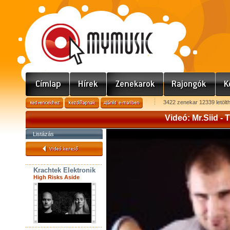
3422 zenekar 12339 letölt
Videó: Mr.Siid - 
Listázás
Krachtek Elektronik
High Risks Aside