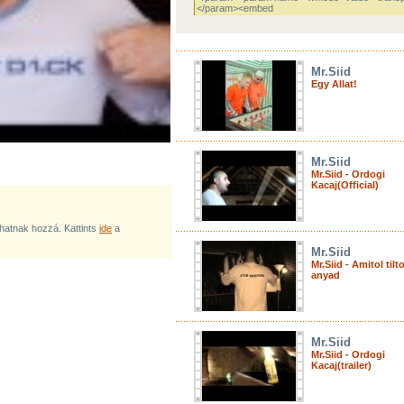
Mr.Siid
Egy Allat!
Mr.Siid
Mr.Siid - Ordogi
Kacaj(Official)
lhatnak hozzá. Kattints
ide
a
Mr.Siid
Mr.Siid - Amitol tilt
anyad
Mr.Siid
Mr.Siid - Ordogi
Kacaj(trailer)