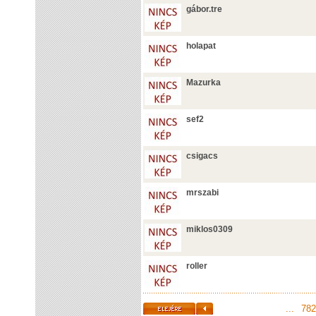
gábor.tre
holapat
Mazurka
sef2
csigacs
mrszabi
miklos0309
roller
...
782