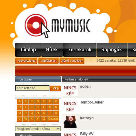
3422 zenekar 12339 letölt
Listázás
Felhasználónév
sollen
A
B
C
D
E
F
G
Tompor.Joker
H
I
J
K
L
M
N
O
P
Q
R
S
T
U
kathryn
V
W
X
Y
Z
Összes
Billy VV
Hirdetés