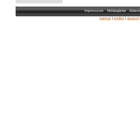
Impresszum
Médiaajánlat
Adatvé
magyar
|
english
|
deutsch