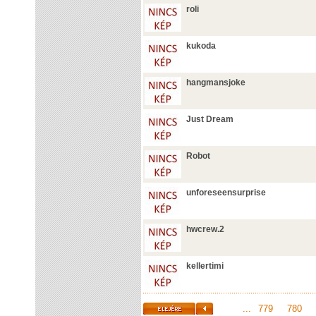
roli
kukoda
hangmansjoke
Just Dream
Robot
unforeseensurprise
hwcrew.2
kellertimi
...
779
780