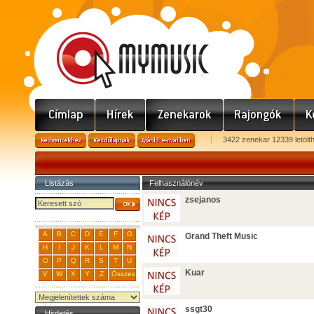
3422 zenekar 12339 letölt
Listázás
Felhasználónév
zsejanos
A
B
C
D
E
F
G
Grand Theft Music
H
I
J
K
L
M
N
O
P
Q
R
S
T
U
Kuar
V
W
X
Y
Z
Összes
ssgt30
Hirdetés