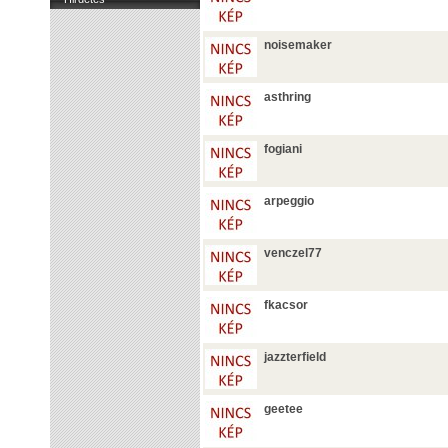
noisemaker
asthring
fogiani
arpeggio
venczel77
fkacsor
jazzterfield
geetee