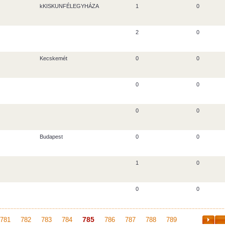
kKISKUNFÉLEGYHÁZA
1
0
2
0
Kecskemét
0
0
0
0
0
0
Budapest
0
0
1
0
0
0
785
781
782
783
784
786
787
788
789