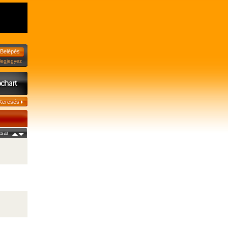
jegyez
sai