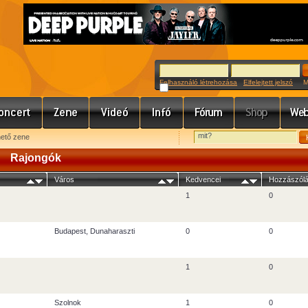
Felhasználó létrehozása
Elfelejtett jelszó
Meg
hető zene
Rajongók
Város
Kedvencei
Hozzászólá
1
0
Budapest, Dunaharaszti
0
0
1
0
Szolnok
1
0