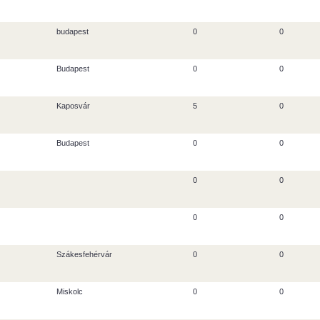
budapest
0
0
Budapest
0
0
Kaposvár
5
0
Budapest
0
0
0
0
0
0
Szákesfehérvár
0
0
Miskolc
0
0