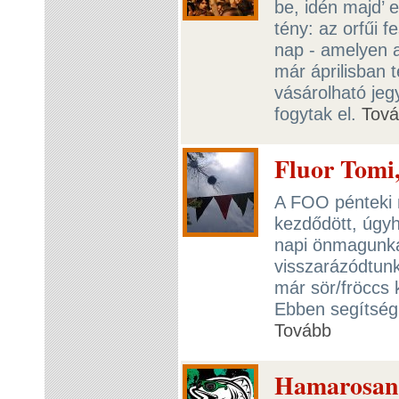
be, idén majd’ e
tény: az orfűi f
nap - amelyen a
már áprilisban t
vásárolható jeg
fogytak el.
Tov
Fluor Tomi,
A FOO pénteki n
kezdődött, úgyh
napi önmagunka
visszarázódtun
már sör/fröccs 
Ebben segítségü
Tovább
Hamarosan 