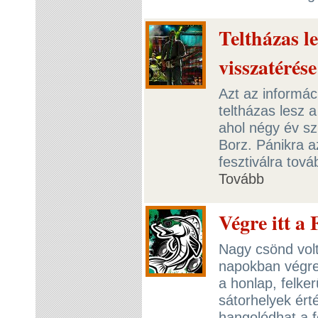
Teltházas le
visszatérés
Azt az informá
teltházas lesz 
ahol négy év sz
Borz. Pánikra 
fesztiválra tov
Tovább
Végre itt a
Nagy csönd vol
napokban végre 
a honlap, felker
sátorhelyek ért
hangolódhat a f