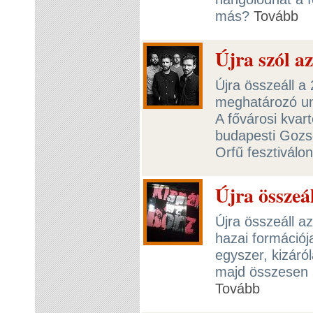
más?
Tovább
Újra szól a
Újra összeáll a
meghatározó un
A fővárosi kvar
budapesti Gozs
Orfű fesztiválo
Újra összeá
Újra összeáll a
hazai formációj
egyszer, kizáró
majd összesen 
Tovább