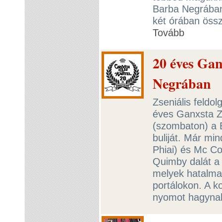
Barba Negrában
két órában össz
Tovább
20 éves Gan
Negrában
Zseniális feldo
éves Ganxsta Zo
(szombaton) a 
buliját. Már mi
Phiai) és Mc Co
Quimby dalát a 
melyek hatalmas
portálokon. A ko
nyomot hagynak