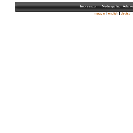
Impresszum
Médiaajánlat
Adatvé
magyar
|
english
|
deutsch