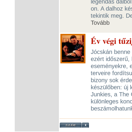
legendás dalbó
on. A dalhoz kés
tekintik meg. De
Tovább
Év végi tűz
Jócskán benne 
ezért időszerű,
eseményekre, es
terveire fordít
bizony sok érd
készülőben: új 
Junkies, a The 
különleges konc
beszámolhatun