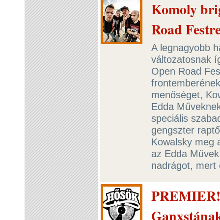
Komoly bri
Road Festr
A legnagyobb h
változatosnak í
Open Road Fest,
frontemberének
menőséget, Kow
Edda Műveknek 
speciális szaba
gengszter raptő
Kowalsky meg a
az Edda Művek, 
nadrágot, mert 
PREMIER! 
Ganxstána