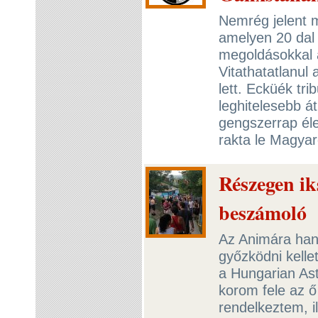
Nemrég jelent 
amelyen 20 dal 
megoldásokkal 
Vitathatatlanul
lett. Ecküék tri
leghitelesebb át
gengszerrap éle
rakta le Magya
Részegen ik
beszámoló
Az Animára han
győzködni kellet
a Hungarian Ast
korom fele az ő
rendelkeztem, i