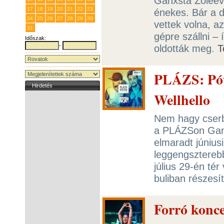
Ganxsta Zoleeva
17
18
19
20
21
22
23
énekes. Bár a d
24
25
26
27
28
29
30
vettek volna, a
31
1
2
3
4
5
6
gépre szállni – 
Időszak:
-
oldották meg.
T
PLÁZS: Póto
Hirdetés
Wellhello
Nem hagy cserbe
a PLÁZSon Ganxs
elmaradt június
leggengszterebb
július 29-én té
buliban részes
Forró konce