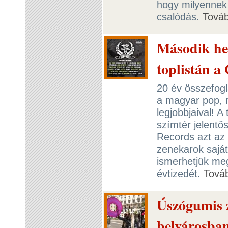
hogy milyennek 
csalódás.
Tová
Második he
toplistán a
20 év összefogl
a magyar pop, 
legjobbjaival! A
szímtér jelentős
Records azt az
zenekarok saját
ismerhetjük meg
évtizedét.
Tová
Úszógumis z
belvárosba