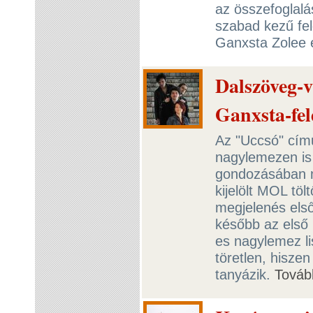
az összefoglalá
szabad kezű fe
Ganxsta Zolee é
Dalszöveg-v
Ganxsta-fe
Az "Uccsó" cím
nagylemezen is
gondozásában m
kijelölt MOL tö
megjelenés első
később az első
es nagylemez li
töretlen, hisze
tanyázik.
Továb