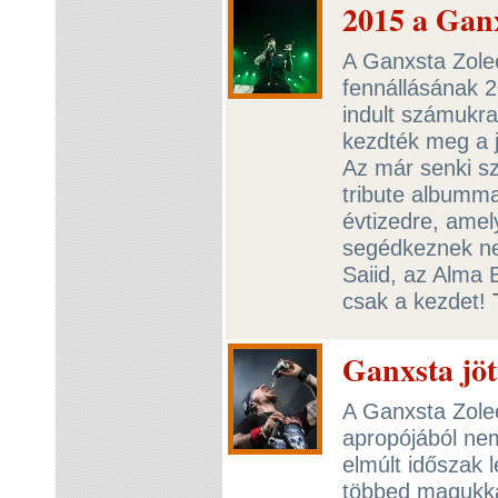
2015 a Ganx
A Ganxsta Zolee
fennállásának 20
indult számukra,
kezdték meg a 
Az már senki s
tribute albumma
évtizedre, ame
segédkeznek nek
Saiid, az Alma
csak a kezdet!
Ganxsta jött
A Ganxsta Zolee
apropójából nem
elmúlt időszak 
többed magukkal