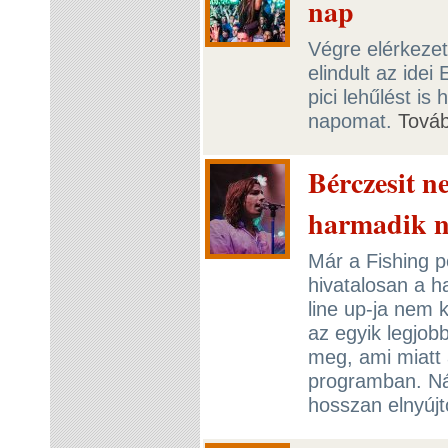
nap
Végre elérkezet
elindult az idei
pici lehűlést is
napomat.
Tová
Bérczesit n
harmadik n
Már a Fishing p
hivatalosan a h
line up-ja nem k
az egyik legjobb
meg, ami miatt 
programban. Nál
hosszan elnyújt