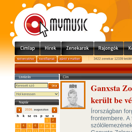
3422 zenekar 12339 letölt
Listázás
Cím
Ganxsta Zol
került be v
Naptár
Írországban forg
2026.
augusztus
h
k
sz
cs
p
sz
v
frontembere. A
29
31
2
27
28
30
1
szólólemezének 
4
6
3
5
7
8
9
10
11
12
13
14
15
16