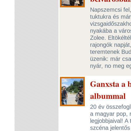
Napszemcsi fel,
tuktukra és már
vizsgaidőszakho
nyakába a váro
Zolee. Eltökélt
rajongók napját,
teremtenek Buda
üzenik: már csak
nyár, no meg eg
Ganxsta a 
albummal
20 év összefogl
a magyar pop, 
legjobbjaival! A
szcéna jelentős