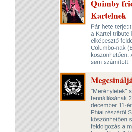
Quimby fric
Kartelnek
Pár hete terjed
a Kartel tribut
elképesztő feld
Columbo-nak (B
köszönhetően. A
sem számított.
Megcsinálj
"Merényletek" s
fennállásának 2
december 11-én
Phiai részéről 
köszönhetően s
feldolgozás a m