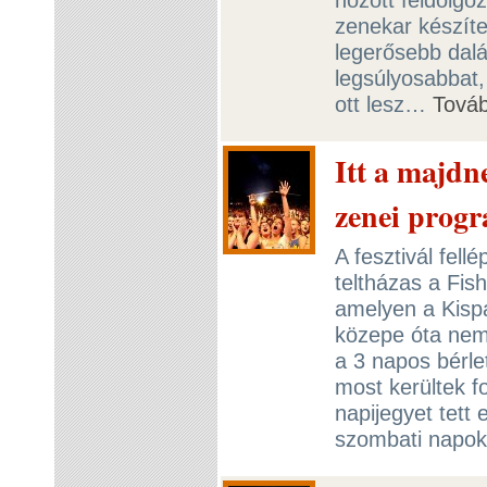
zenekar készíte
legerősebb dalá
legsúlyosabbat, 
ott lesz…
Tová
Itt a majdn
zenei prog
A fesztivál fel
teltházas a Fish
amelyen a Kispá
közepe óta nem
a 3 napos bérlet
most kerültek 
napijegyet tett 
szombati napok