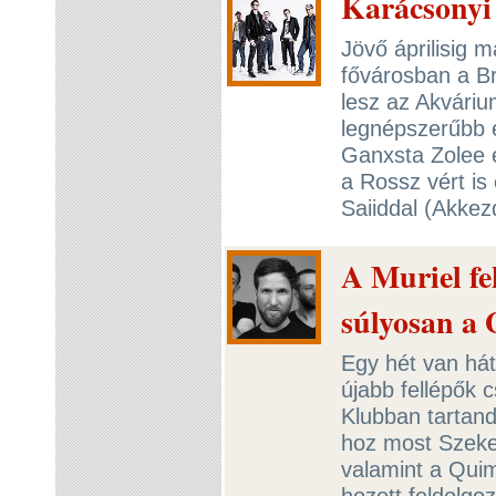
Karácsonyi 
Jövő áprilisig 
fővárosban a B
lesz az Akvári
legnépszerűbb e
Ganxsta Zolee és
a Rossz vért is
Saiiddal (Akkez
A Muriel f
súlyosan a 
Egy hét van hát
újabb fellépők 
Klubban tartand
hoz most Szeke
valamint a Quim
hozott feldolgoz