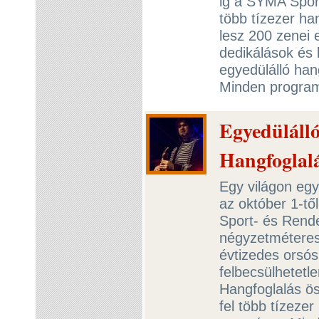
ig a SYMA Spor
több tízezer ha
lesz 200 zenei
dedikálások és 
egyedülálló han
Minden progra
Egyedüláll
Hangfoglal
Egy világon egy
az október 1-tő
Sport- és Rend
négyzetméteres 
évtizedes orsó
felbecsülhetetl
Hangfoglalás ö
fel több tízeze