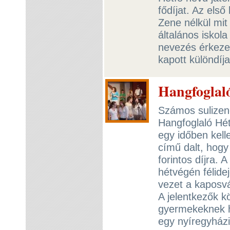
fődíjat. Az els
Zene nélkül mit
általános iskol
nevezés érkezet
kapott különdíj
Hangfoglaló
Számos sulizene
Hangfoglaló Hét
egy időben kell
című dalt, hogy
forintos díjra.
hétvégén félide
vezet a kaposvár
A jelentkezők k
gyermekeknek h
egy nyíregyházi