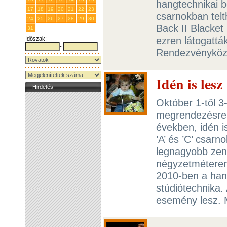
hangtechnikai b
17
18
19
20
21
22
23
csarnokban telt
24
25
26
27
28
29
30
Back II Blacket
31
1
2
3
4
5
6
ezren látogatt
Időszak:
-
Rendezvényköz
Idén is les
Hirdetés
Október 1-től 3
megrendezésre 
években, idén 
’A’ és ’C’ csar
legnagyobb zen
négyzetméteren 
2010-ben a hang
stúdiótechnika.
esemény lesz. 