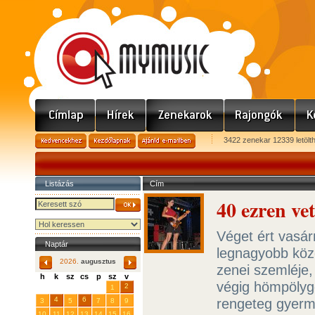
3422 zenekar 12339 letölt
Listázás
Cím
40 ezren ve
Véget ért vasár
Naptár
legnagyobb közé
2026.
augusztus
zenei szemléje
h
k
sz
cs
p
sz
v
végig hömpölygö
29
31
2
27
28
30
1
4
6
rengeteg gyermek
3
5
7
8
9
10
11
12
13
14
15
16