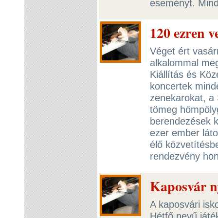
eseményt. Min
120 ezren v
Véget ért vasár
alkalommal meg
Kiállítás és Köz
koncertek minde
zenekarokat, a
tömeg hömpölyg
berendezések k
ezer ember lát
élő közvetítésb
rendezvény hon
Kaposvár ny
A kaposvári isk
Hétfő nevű játék