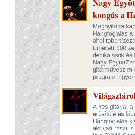
Nagy Együt
kongás a H
Megnyitotta kap
Hangfoglalás a
ahol több tízez
Emellett 200 ze
dedikálások és 
Nagy EgyüttZené
gitárművész min
program ingye
Világsztáro
A Yes gitárja, a
erősítője és lá
Hangfoglalás ki
aktívan részt is