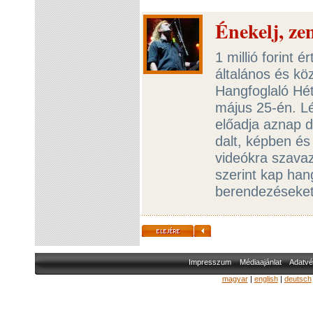
Énekelj, zen
1 millió forint
általános és kö
Hangfoglaló Hé
május 25-én. Lé
előadja aznap d
dalt, képben és 
videókra szavaz
szerint kap han
berendezéseke
Impresszum
Médiaajánlat
Adatvé
magyar
|
english
|
deutsch