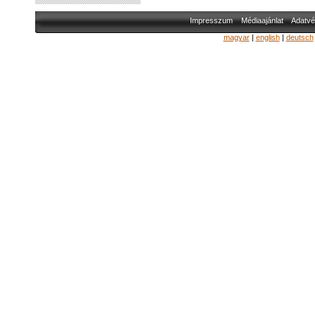
Impresszum
Médiaajánlat
Adatvé
magyar
|
english
|
deutsch