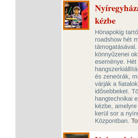
Nyíregyházá
kézbe
Hónapokig tartó
roadshow hét 
támogatásával.
könnyűzenei ok
eseménye. Hét v
hangszerkiállít
és zeneórák, m
várják a fiatalo
idősebbeket. Tö
hangtechnikai e
kézbe, amelyre 
kerül sor a nyír
Központban.
To