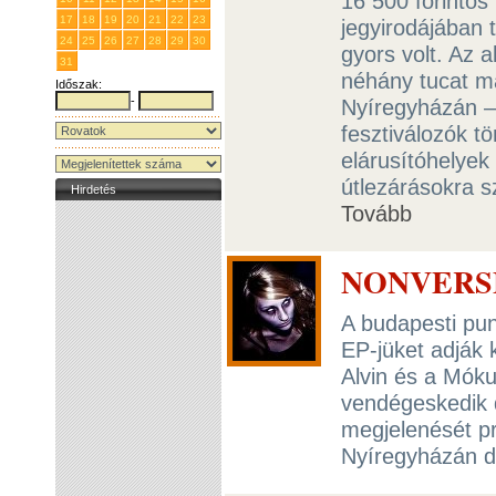
16 500 forintos
17
18
19
20
21
22
23
jegyirodájában t
24
25
26
27
28
29
30
gyors volt. Az 
31
1
2
3
4
5
6
néhány tucat m
Időszak:
-
Nyíregyházán – 
fesztiválozók t
elárusítóhelyek
útlezárásokra s
Hirdetés
Tovább
NONVERSE 
A budapesti pun
EP-jüket adják
Alvin és a Móku
vendégeskedik 
megjelenését p
Nyíregyházán 