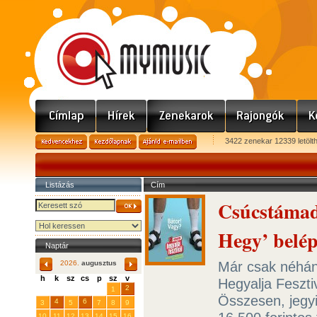
3422 zenekar 12339 letölt
Listázás
Cím
Csúcstámad
Hegy’ belé
Naptár
Már csak néhány
2026.
augusztus
h
k
sz
cs
p
sz
v
Hegyalja Feszti
29
31
2
27
28
30
1
Összesen, jegy
4
6
3
5
7
8
9
10
11
12
13
14
15
16