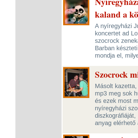
Nyíregyház
kaland a k
A nyíregyházi J
koncertet ad L
szocrock zenek
Barban készteti
mondja el, mily
Szocrock m
Másolt kazetta,
mp3 meg sok hú
és ezek most má
nyíregyházi sz
diszkográfiáját,
anyag elérhető