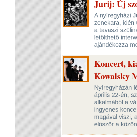
Jurij: Új sz
A nyíregyházi J
zenekara, idén 
a tavaszi szüli
letölthető inter
ajándékozza me
Koncert, kiá
Kowalsky 
Nyíregyházán l
április 22-én, 
alkalmából a vá
ingyenes koncer
magával viszi, 
először a közö